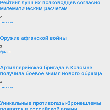
У мемориала «Коломенцам, отдавшим жизнь за Родину» вместе
собрались ветераны КВАКУ и жители города, а также почетный
гражданин города, возглавлявший с 1987 по 1992 год Коломенское