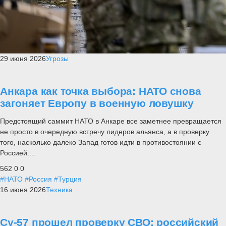
29 июня 2026
Угрозы
Анкара как точка выбора: НАТО снова
загоняет Европу в военную ловушку
Предстоящий саммит НАТО в Анкаре все заметнее превращается
не просто в очередную встречу лидеров альянса, а в проверку
того, насколько далеко Запад готов идти в противостоянии с
Россией....
562
0
0
#НАТО
#Россия
#Турция
16 июня 2026
Техника
Су-57 прошел проверку СВО: российский