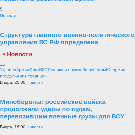
высшее командное артиллерийское училище, начальник Ракетных
войск и артиллерии ВС РФ с 2001 по 2008 год, генерал-полковник
Владимир Зарицкий, председатель Совета депутатов округа
Николай Братушков, первый заместитель главы Коломны Денис
Лубяной, юнарммейцы и представители общественных
организаций. В мероприятии приняли участие и представители
Фонда популяризации отечественной истории, культуры и воинских
традиций «Военная Платформа».