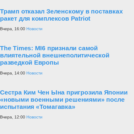
Церемония прошла под торжественный вынос венков, короткое
обращение ветеранов и минуты молчания. Присутствующие
почтили память земляков, не вернувшихся с полей сражений
разных эпох - от Великой Отечественной войны до современных
конфликтов, где коломенцы вновь доказывают верность долгу.