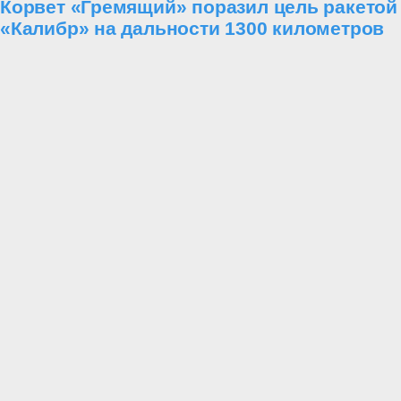
После основной части участники проследовали к бюсту Героя
России гвардии капитана Виктора Романова. Здесь, у памятника
офицеру, погибшему при выполнении боевой задачи, прозвучали
слова о преемственности поколений и о том, что подвиг
оборонителей Отечества - не история в учебнике, а живая
традиция.