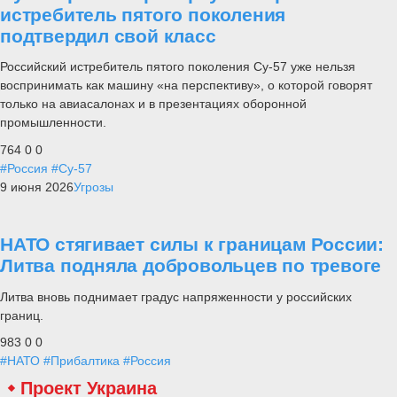
истребитель пятого поколения
подтвердил свой класс
Российский истребитель пятого поколения Су-57 уже нельзя
воспринимать как машину «на перспективу», о которой говорят
только на авиасалонах и в презентациях оборонной
промышленности.
764
0
0
#Россия
#Су-57
9 июня 2026
Угрозы
НАТО стягивает силы к границам России:
Литва подняла добровольцев по тревоге
Литва вновь поднимает градус напряженности у российских
границ.
983
0
0
#НАТО
#Прибалтика
#Россия