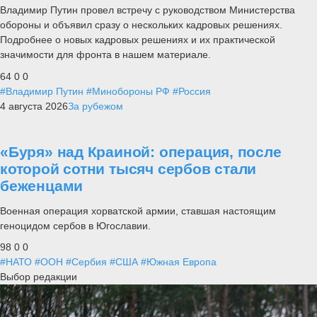
Владимир Путин провел встречу с руководством Министерства
обороны и объявил сразу о нескольких кадровых решениях.
Подробнее о новых кадровых решениях и их практической
значимости для фронта в нашем материале.
64
0
0
#Владимир Путин
#Минобороны РФ
#Россия
4 августа 2026
За рубежом
«Буря» над Краиной: операция, после
которой сотни тысяч сербов стали
беженцами
Военная операция хорватской армии, ставшая настоящим
геноцидом сербов в Югославии.
98
0
0
#НАТО
#ООН
#Сербия
#США
#Южная Европа
Выбор редакции