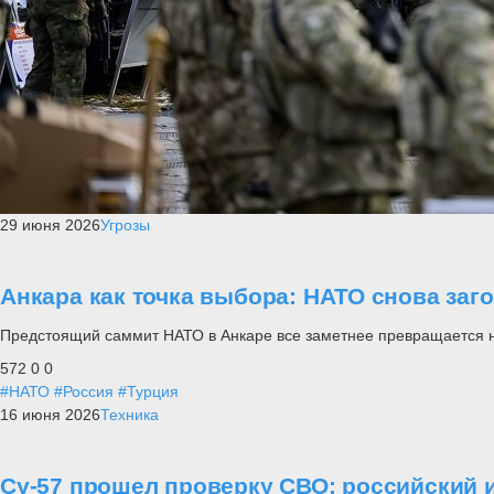
29 июня 2026
Угрозы
Анкара как точка выбора: НАТО снова заг
Предстоящий саммит НАТО в Анкаре все заметнее превращается не п
572
0
0
#НАТО
#Россия
#Турция
16 июня 2026
Техника
Су-57 прошел проверку СВО: российский и