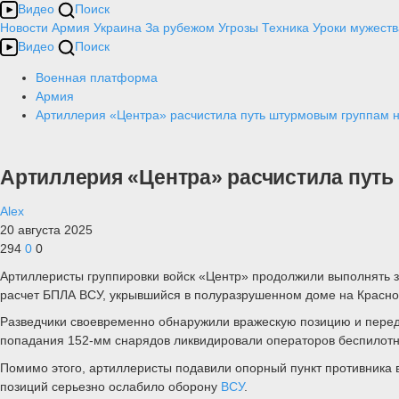
Видео
Поиск
Новости
Армия
Украина
За рубежом
Угрозы
Техника
Уроки мужеств
Видео
Поиск
Военная платформа
Армия
Артиллерия «Центра» расчистила путь штурмовым группам 
Артиллерия «Центра» расчистила пут
Alex
20 августа 2025
294
0
0
Артиллеристы группировки войск «Центр» продолжили выполнять 
расчет БПЛА ВСУ, укрывшийся в полуразрушенном доме на Красно
Разведчики своевременно обнаружили вражескую позицию и перед
попадания 152-мм снарядов ликвидировали операторов беспилотн
Помимо этого, артиллеристы подавили опорный пункт противника
позиций серьезно ослабило оборону
ВСУ
.