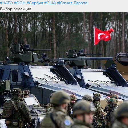
#НАТО
#ООН
#Сербия
#США
#Южная Европа
Выбор редакции