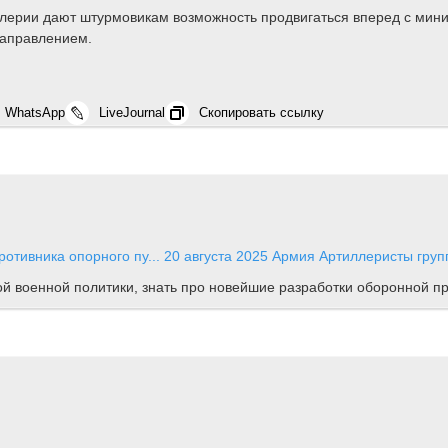
лерии дают штурмовикам возможность продвигаться вперед с мин
направлением.
WhatsApp
LiveJournal
Скопировать ссылку
отивника опорного пу...
20 августа 2025
Армия
Артиллеристы груп
ной военной политики, знать про новейшие разработки оборонной