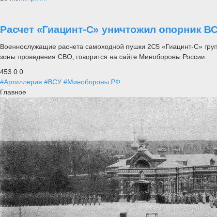
Расчет «Гиацинт-С» уничтожил опорник В
Военнослужащие расчета самоходной пушки 2С5 «Гиацинт-С» гру
зоны проведения СВО, говорится на сайте Минобороны России.
453
0
0
#Артиллерия
#ВСУ
#Минобороны РФ
Главное