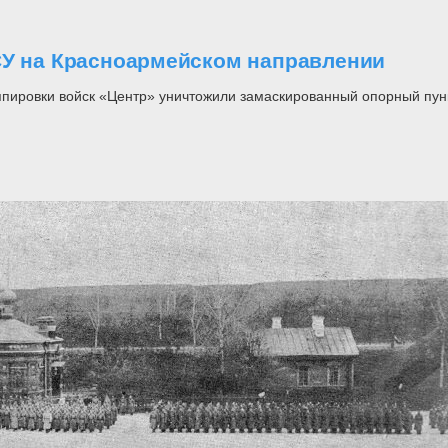
СУ на Красноармейском направлении
ппировки войск «Центр» уничтожили замаскированный опорный пу