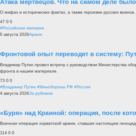
Атака мертвецов. Что на самом деле был
О мифах и исторических фактах, а также героизме русских воинов..
47
0
0
#Российская империя
5 августа 2026
Армия
Фронтовой опыт переводят в систему: П
Владимир Путин провел встречу с руководством Министерства обо
фронта в нашем материале.
73
0
0
#Владимир Путин
#Минобороны РФ
#Россия
4 августа 2026
За рубежом
«Буря» над Краиной: операция, после кот
Военная операция хорватской армии, ставшая настоящим геноцид
114
0
0