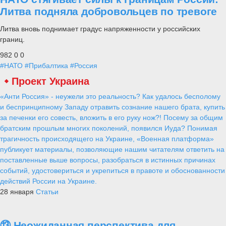
Литва подняла добровольцев по тревоге
Литва вновь поднимает градус напряженности у российских
границ.
982
0
0
#НАТО
#Прибалтика
#Россия
Проект Украина
«Анти Россия» - неужели это реальность? Как удалось бесполому
и беспринципному Западу отравить сознание нашего брата, купить
за печенки его совесть, вложить в его руку нож?! Посему за общим
братским прошлым многих поколений, появился Иуда? Понимая
трагичность происходящего на Украине, «Военная платформа»
публикует материалы, позволяющие нашим читателям ответить на
поставленные выше вопросы, разобраться в истинных причинах
событий, удостовериться и укрепиться в правоте и обоснованности
действий России на Украине.
28 января
Статьи
⑬ Неожиданная перспектива для