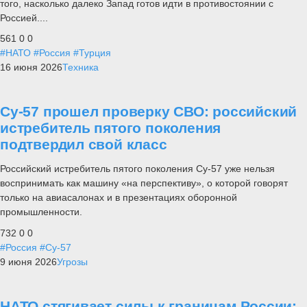
того, насколько далеко Запад готов идти в противостоянии с
Россией....
561
0
0
#НАТО
#Россия
#Турция
16 июня 2026
Техника
Су-57 прошел проверку СВО: российский
истребитель пятого поколения
подтвердил свой класс
Российский истребитель пятого поколения Су-57 уже нельзя
воспринимать как машину «на перспективу», о которой говорят
только на авиасалонах и в презентациях оборонной
промышленности.
732
0
0
#Россия
#Су-57
9 июня 2026
Угрозы
НАТО стягивает силы к границам России: