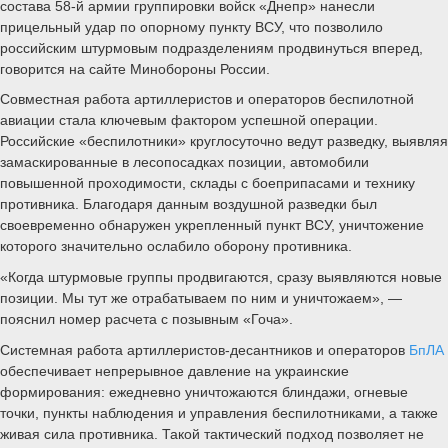
состава 58-й армии группировки войск «Днепр» нанесли
прицельный удар по опорному пункту ВСУ, что позволило
российским штурмовым подразделениям продвинуться вперед,
говорится на сайте Минобороны России.
Совместная работа артиллеристов и операторов беспилотной
авиации стала ключевым фактором успешной операции.
Российские «беспилотники» круглосуточно ведут разведку, выявляя
замаскированные в лесопосадках позиции, автомобили
повышенной проходимости, склады с боеприпасами и технику
противника. Благодаря данным воздушной разведки был
своевременно обнаружен укрепленный пункт ВСУ, уничтожение
которого значительно ослабило оборону противника.
«Когда штурмовые группы продвигаются, сразу выявляются новые
позиции. Мы тут же отрабатываем по ним и уничтожаем», —
пояснил номер расчета с позывным «Гоча».
Системная работа артиллеристов-десантников и операторов
БпЛА
обеспечивает непрерывное давление на украинские
формирования: ежедневно уничтожаются блиндажи, огневые
точки, пункты наблюдения и управления беспилотниками, а также
живая сила противника. Такой тактический подход позволяет не