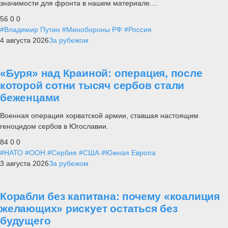
значимости для фронта в нашем материале....
56
0
0
#Владимир Путин
#Минобороны РФ
#Россия
4 августа 2026
За рубежом
«Буря» над Краиной: операция, после
которой сотни тысяч сербов стали
беженцами
Военная операция хорватской армии, ставшая настоящим
геноцидом сербов в Югославии.
84
0
0
#НАТО
#ООН
#Сербия
#США
#Южная Европа
3 августа 2026
За рубежом
Корабли без капитана: почему «коалиция
желающих» рискует остаться без
будущего