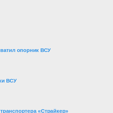
хватил опорник ВСУ
ки ВСУ
етранспортера «Страйкер»