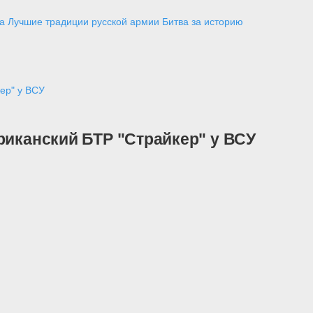
а
Лучшие традиции русской армии
Битва за историю
ер" у ВСУ
риканский БТР "Страйкер" у ВСУ