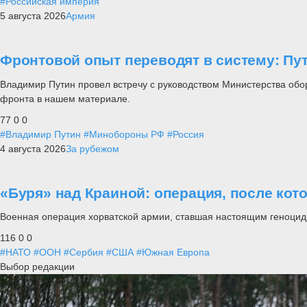
#Российская империя
5 августа 2026
Армия
Фронтовой опыт переводят в систему: П
Владимир Путин провел встречу с руководством Министерства обо
фронта в нашем материале.
77
0
0
#Владимир Путин
#Минобороны РФ
#Россия
4 августа 2026
За рубежом
«Буря» над Краиной: операция, после кот
Военная операция хорватской армии, ставшая настоящим геноцид
116
0
0
#НАТО
#ООН
#Сербия
#США
#Южная Европа
Выбор редакции