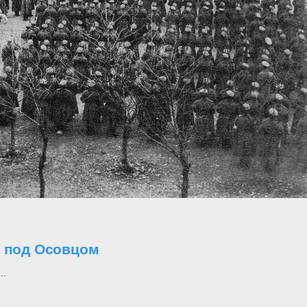
о под Осовцом
..