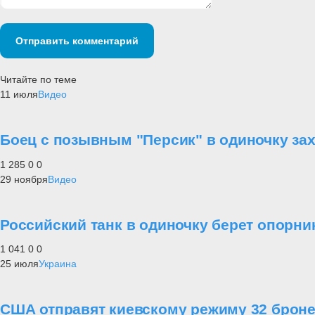
Отправить комментарий
Читайте по теме
11 июля
Видео
Боец с позывным "Персик" в одиночку за
1 285
0
0
29 ноября
Видео
Российский танк в одиночку берет опорни
1 041
0
0
25 июля
Украина
США отправят киевскому режиму 32 брон