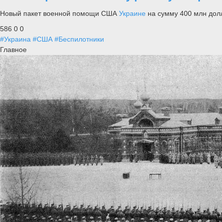
Новый пакет военной помощи США
Украине
на сумму 400 млн дол
586
0
0
#Украина
#США
#Беспилотники
Главное