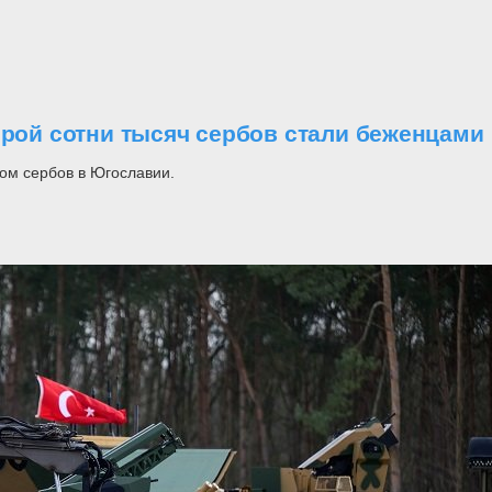
орой сотни тысяч сербов стали беженцами
ом сербов в Югославии.