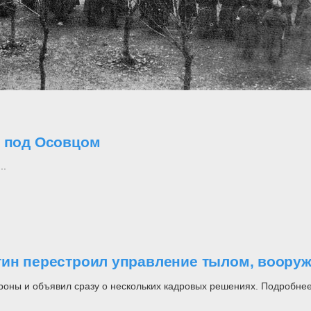
о под Осовцом
..
утин перестроил управление тылом, воор
роны и объявил сразу о нескольких кадровых решениях. Подробнее