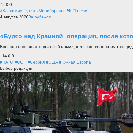
73
0
0
#Владимир Путин
#Минобороны РФ
#Россия
4 августа 2026
За рубежом
«Буря» над Краиной: операция, после кот
Военная операция хорватской армии, ставшая настоящим геноцид
114
0
0
#НАТО
#ООН
#Сербия
#США
#Южная Европа
Выбор редакции