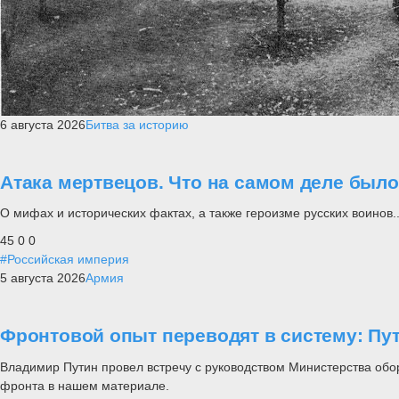
6 августа 2026
Битва за историю
Атака мертвецов. Что на самом деле был
О мифах и исторических фактах, а также героизме русских воинов..
45
0
0
#Российская империя
5 августа 2026
Армия
Фронтовой опыт переводят в систему: П
Владимир Путин провел встречу с руководством Министерства обо
фронта в нашем материале.