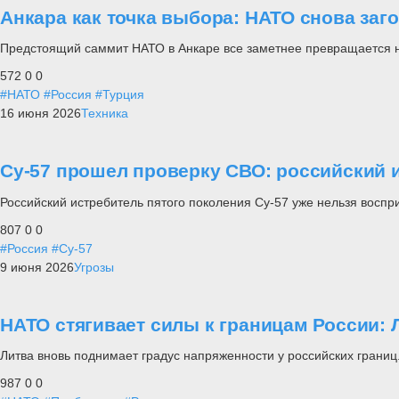
Анкара как точка выбора: НАТО снова заг
Предстоящий саммит НАТО в Анкаре все заметнее превращается не п
572
0
0
#НАТО
#Россия
#Турция
16 июня 2026
Техника
Су-57 прошел проверку СВО: российский и
Российский истребитель пятого поколения Су-57 уже нельзя воспр
807
0
0
#Россия
#Су-57
9 июня 2026
Угрозы
НАТО стягивает силы к границам России: 
Литва вновь поднимает градус напряженности у российских границ
987
0
0