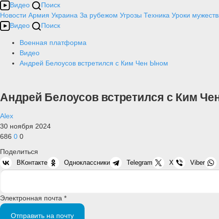
Видео
Поиск
Новости
Армия
Украина
За рубежом
Угрозы
Техника
Уроки мужеств
Видео
Поиск
Военная платформа
Видео
Андрей Белоусов встретился с Ким Чен Ыном
Андрей Белоусов встретился с Ким Че
Alex
30 ноября 2024
686
0
0
Поделиться
ВКонтакте
Одноклассники
Telegram
X
Viber
Электронная почта *
Отправить на почту