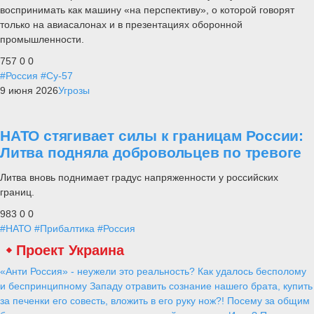
воспринимать как машину «на перспективу», о которой говорят
только на авиасалонах и в презентациях оборонной
промышленности.
757
0
0
#Россия
#Су-57
9 июня 2026
Угрозы
НАТО стягивает силы к границам России:
Литва подняла добровольцев по тревоге
Литва вновь поднимает градус напряженности у российских
границ.
983
0
0
#НАТО
#Прибалтика
#Россия
Проект Украина
«Анти Россия» - неужели это реальность? Как удалось бесполому
и беспринципному Западу отравить сознание нашего брата, купить
за печенки его совесть, вложить в его руку нож?! Посему за общим