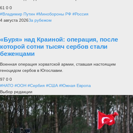
61
0
0
#Владимир Путин
#Минобороны РФ
#Россия
4 августа 2026
За рубежом
«Буря» над Краиной: операция, после
которой сотни тысяч сербов стали
беженцами
Военная операция хорватской армии, ставшая настоящим
геноцидом сербов в Югославии.
97
0
0
#НАТО
#ООН
#Сербия
#США
#Южная Европа
Выбор редакции