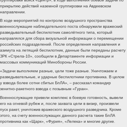
прикрытию действий наземной группировки на Авдеевском
направлении.
В ходе мероприятий по контролю воздушного пространства
военнослужащие наблюдательного поста обнаружили вражеский
разведывательный беспилотник самолётного типа, который
направлялся для сбора визуальной информации о перемещении
российских подразделений. После определения направления и
азимута на летящий беспилотник, данные были переданы расчету
ЗРК «Стрела-10», сообщили в Департаменте информации и
массовых коммуникаций Минобороны России.
«Задачи выполняем разные, цели тоже разные. Уничтожаем и
разведывательные, и ударные беспилотники противника. В целом
у взвода более сотни сбитых БпЛА», – рассказал командир
зенитно-ракетного взвода с позывным «Гуран».
Военнослужащие привели комплекс в боевую готовность, вывели
его на огневой рубеж и, после захвата цели в визир, произвели
пуск ракет, уничтожив вражеского воздушного разведчика. Кроме
этого, на счету военнослужащих данного расчета такие БпЛА
противника как «Щарк», «Фурия», «Лелека» и многие другие.