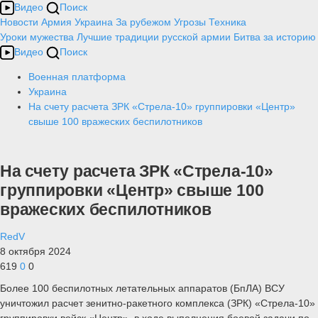
Видео
Поиск
Новости
Армия
Украина
За рубежом
Угрозы
Техника
Уроки мужества
Лучшие традиции русской армии
Битва за историю
Видео
Поиск
Военная платформа
Украина
На счету расчета ЗРК «Стрела-10» группировки «Центр»
свыше 100 вражеских беспилотников
На счету расчета ЗРК «Стрела-10»
группировки «Центр» свыше 100
вражеских беспилотников
RedV
8 октября 2024
619
0
0
Более 100 беспилотных летательных аппаратов (БпЛА) ВСУ
уничтожил расчет зенитно-ракетного комплекса (ЗРК) «Стрела-10»
группировки войск «Центр», в ходе выполнения боевой задачи по