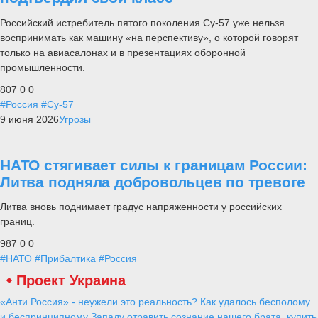
Российский истребитель пятого поколения Су-57 уже нельзя
воспринимать как машину «на перспективу», о которой говорят
только на авиасалонах и в презентациях оборонной
промышленности.
807
0
0
#Россия
#Су-57
9 июня 2026
Угрозы
НАТО стягивает силы к границам России:
Литва подняла добровольцев по тревоге
Литва вновь поднимает градус напряженности у российских
границ.
987
0
0
#НАТО
#Прибалтика
#Россия
Проект Украина
«Анти Россия» - неужели это реальность? Как удалось бесполому
и беспринципному Западу отравить сознание нашего брата, купить