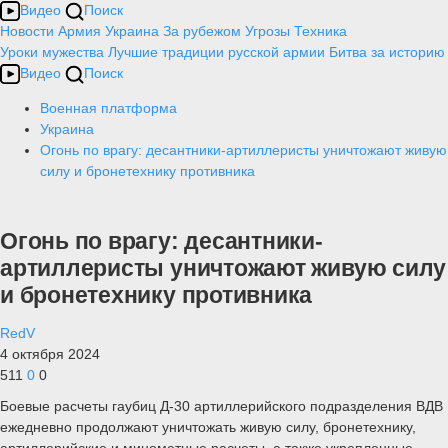
Видео
Поиск
Новости
Армия
Украина
За рубежом
Угрозы
Техника
Уроки мужества
Лучшие традиции русской армии
Битва за историю
Видео
Поиск
Военная платформа
Украина
Огонь по врагу: десантники-артиллеристы уничтожают живую
силу и бронетехнику противника
Огонь по врагу: десантники-
артиллеристы уничтожают живую силу
и бронетехнику противника
RedV
4 октября 2024
511
0
0
Боевые расчеты гаубиц Д-30 артиллерийского подразделения ВДВ
ежедневно продолжают уничтожать живую силу, бронетехнику,
артиллерийские и минометные расчеты, а также укрепленные