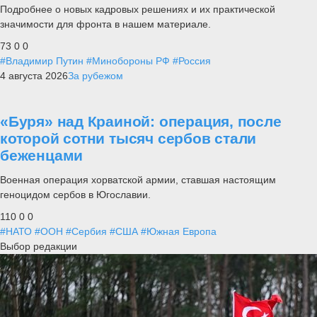
Подробнее о новых кадровых решениях и их практической
значимости для фронта в нашем материале.
73
0
0
#Владимир Путин
#Минобороны РФ
#Россия
4 августа 2026
За рубежом
«Буря» над Краиной: операция, после
которой сотни тысяч сербов стали
беженцами
Военная операция хорватской армии, ставшая настоящим
геноцидом сербов в Югославии.
110
0
0
#НАТО
#ООН
#Сербия
#США
#Южная Европа
Выбор редакции