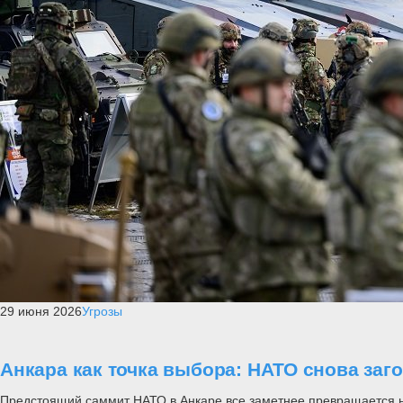
29 июня 2026
Угрозы
Анкара как точка выбора: НАТО снова заг
Предстоящий саммит НАТО в Анкаре все заметнее превращается не п