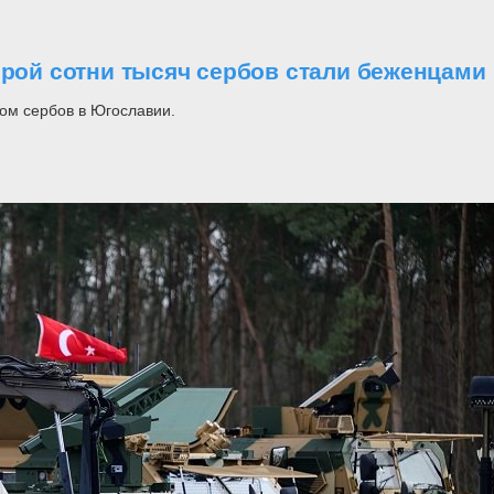
орой сотни тысяч сербов стали беженцами
ом сербов в Югославии.