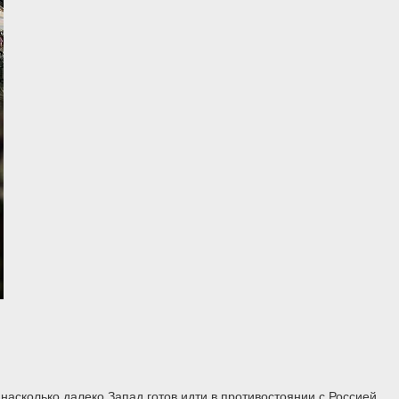
асколько далеко Запад готов идти в противостоянии с Россией....