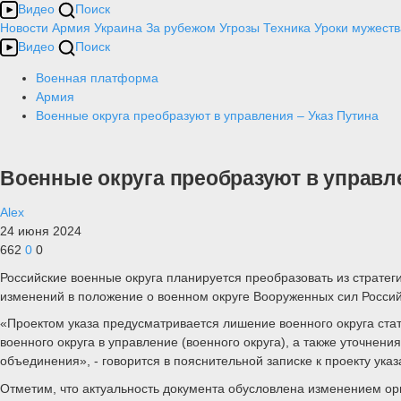
Видео
Поиск
Новости
Армия
Украина
За рубежом
Угрозы
Техника
Уроки мужеств
Видео
Поиск
Военная платформа
Армия
Военные округа преобразуют в управления – Указ Путина
Военные округа преобразуют в управле
Alex
24 июня 2024
662
0
0
Российские военные округа планируется преобразовать из стратег
изменений в положение о военном округе Вооруженных сил Росси
«Проектом указа предусматривается лишение военного округа ста
военного округа в управление (военного округа), ‎а также уточнен
объединения», - говорится в пояснительной записке к проекту ука
Отметим, что актуальность документа обусловлена изменением ор