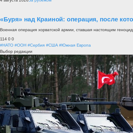
4 августа 2026
За рубежом
«Буря» над Краиной: операция, после кот
Военная операция хорватской армии, ставшая настоящим геноцид
114
0
0
#НАТО
#ООН
#Сербия
#США
#Южная Европа
Выбор редакции