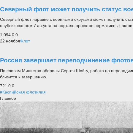
Северный флот может получить статус во
Северный флот наравне с военными округами может получить стату
опубликованном 7 августа на портале проектов нормативных актов
1 094
0
0
22 ноября
Флот
Россия завершает переподчинение флот
По словам Министра обороны Сергея Шойгу, работа по переподч
близится к завершению.
721
0
0
#Каспийская флотилия
Главное