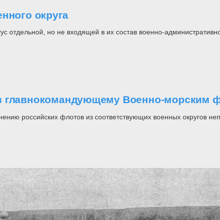
енного округа
с отдельной, но не входящей в их состав военно-административной
.
ов главнокомандующему Военно-морским 
инению российских флотов из соответствующих военных округов 