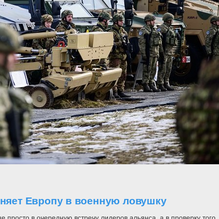
оняет Европу в военную ловушку
росто в очередную встречу лидеров альянса, а в проверку того, н