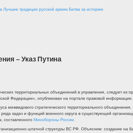
а
Лучшие традиции русской армии
Битва за историю
ния – Указ Путина
ических территориальных объединений в управления, следует из п
йской Федерации», опубликован на портале правовой информации.
туса межвидового стратегического территориального объединения,
ия ряда задач и функций военного округа ‎в существующей организа
за, составленного
Минобороны России
.
ганизационно-штатной структуры ВС РФ. Объясним: создание на ба