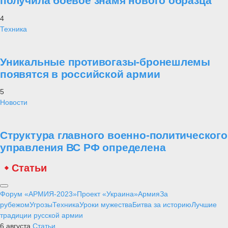
получила боевое знамя нового образца
4
Техника
Уникальные противогазы-бронешлемы
появятся в российской армии
5
Новости
Структура главного военно-политического
управления ВС РФ определена
Статьи
Форум «АРМИЯ-2023»
Проект «Украина»
Армия
За
рубежом
Угрозы
Техника
Уроки мужества
Битва за историю
Лучшие
традиции русской армии
6 августа
Статьи