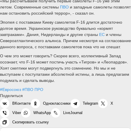
«Мы рассчитываем получить первые самолеты F-16 уже этим
летом. Современные системы
ПВО
и западные самолеты позволят
нам остановить российский террор», - сказал он.
Эпопея с поставками Киеву самолетов F-16 длится достаточно
долгое время. Украинское руководство буквально «кормят
завтраками». Дания, Нидерланды и другие страны
ЕС
и члены
Североатлантического альянса. Причем несмотря на согласование
данного вопроса, с поставками самолетов пока что не спешат.
О чем это может говорить? Скорее всего, коллективный Запад
осознает, что F-16 может постичь участь «Тигров» и «Леопардов».
Хоят скептики могут подвергнуть это сомнению. Но мы и не
выступаем с постулатами абсолютной истины, а лишь предлагаем
подумать и сделать выводы.
#Евросоюз
#ПВО ПРО
Поделиться
ВКонтакте
Одноклассники
Telegram
X
Viber
WhatsApp
LiveJournal
Скопировать ссылку