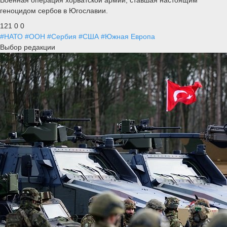
геноцидом сербов в Югославии.
121
0
0
#НАТО
#ООН
#Сербия
#США
#Южная Европа
Выбор редакции