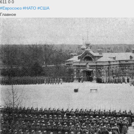
611
0
0
#Евросоюз
#НАТО
#США
Главное