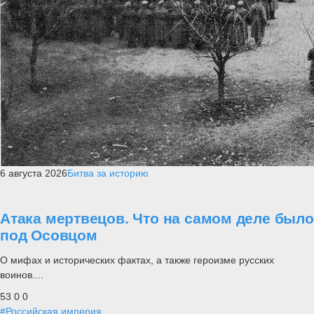
6 августа 2026
Битва за историю
Атака мертвецов. Что на самом деле было
под Осовцом
О мифах и исторических фактах, а также героизме русских
воинов....
53
0
0
#Российская империя