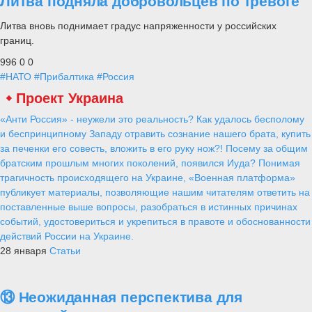
Литва подняла добровольцев по тревоге
Литва вновь поднимает градус напряженности у российских
границ.
996
0
0
#НАТО
#Прибалтика
#Россия
Проект Украина
«Анти Россия» - неужели это реальность? Как удалось бесполому
и беспринципному Западу отравить сознание нашего брата, купить
за печенки его совесть, вложить в его руку нож?! Посему за общим
братским прошлым многих поколений, появился Иуда? Понимая
трагичность происходящего на Украине, «Военная платформа»
публикует материалы, позволяющие нашим читателям ответить на
поставленные выше вопросы, разобраться в истинных причинах
событий, удостовериться и укрепиться в правоте и обоснованности
действий России на Украине.
28 января
Статьи
⑬ Неожиданная перспектива для