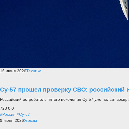
16 июня 2026
Техника
Су-57 прошел проверку СВО: российский и
Российский истребитель пятого поколения Су-57 уже нельзя воспр
728
0
0
#Россия
#Су-57
9 июня 2026
Угрозы