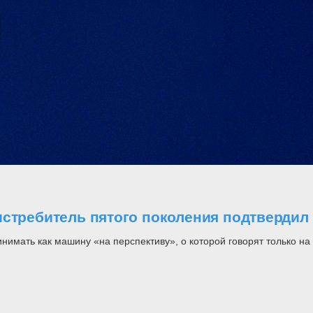
стребитель пятого поколения подтвердил 
инимать как машину «на перспективу», о которой говорят только н