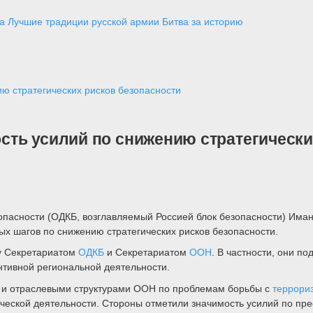
а
Лучшие традиции русской армии
Битва за историю
ю стратегических рисков безопасности
ть усилий по снижению стратегически
опасности (ОДКБ, возглавляемый Россией блок безопасности) Има
х шагов по снижению стратегических рисков безопасности.
у Секретариатом
ОДКБ
и Секретариатом
ООН
. В частности, они 
нтивной региональной деятельности.
КБ и отраслевыми структурами ООН по проблемам борьбы с
террори
рческой деятельности. Стороны отметили значимость усилий по пр