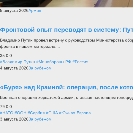
5 августа 2026
Армия
Фронтовой опыт переводят в систему: П
Владимир Путин провел встречу с руководством Министерства обо
фронта в нашем материале....
35
0
0
#Владимир Путин
#Минобороны РФ
#Россия
4 августа 2026
За рубежом
«Буря» над Краиной: операция, после кот
Военная операция хорватской армии, ставшая настоящим геноцид
79
0
0
#НАТО
#ООН
#Сербия
#США
#Южная Европа
3 августа 2026
За рубежом