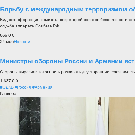
Борьбу с международным терроризмом об
Видеоконференция комитета секретарей советов безопасности стр
служба аппарата Совбеза РФ.
865
0
0
24 мая
Новости
Министры обороны России и Армении вст
Стороны выразили готовность развивать двусторонние союзническ
1 637
0
0
#ОДКБ
#Россия
#Армения
Главное