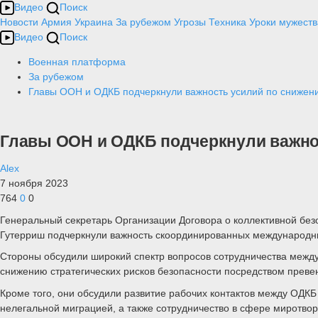
Видео
Поиск
Новости
Армия
Украина
За рубежом
Угрозы
Техника
Уроки мужеств
Видео
Поиск
Военная платформа
За рубежом
Главы ООН и ОДКБ подчеркнули важность усилий по снижени
Главы ООН и ОДКБ подчеркнули важнос
Alex
7 ноября 2023
764
0
0
Генеральный секретарь Организации Договора о коллективной без
Гутерриш подчеркнули важность скоординированных международны
Стороны обсудили широкий спектр вопросов сотрудничества межд
снижению стратегических рисков безопасности посредством преве
Кроме того, они обсудили развитие рабочих контактов между ОД
нелегальной миграцией, а также сотрудничество в сфере миротво