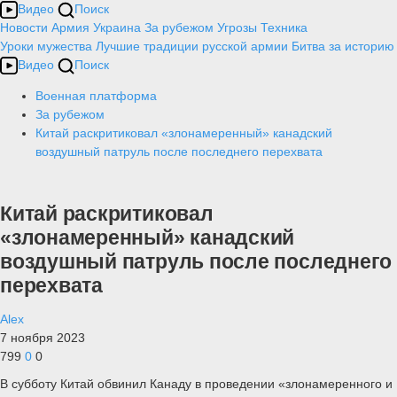
Видео
Поиск
Новости
Армия
Украина
За рубежом
Угрозы
Техника
Уроки мужества
Лучшие традиции русской армии
Битва за историю
Видео
Поиск
Военная платформа
За рубежом
Китай раскритиковал «злонамеренный» канадский
воздушный патруль после последнего перехвата
Китай раскритиковал
«злонамеренный» канадский
воздушный патруль после последнего
перехвата
Alex
7 ноября 2023
799
0
0
В субботу Китай обвинил Канаду в проведении «злонамеренного и