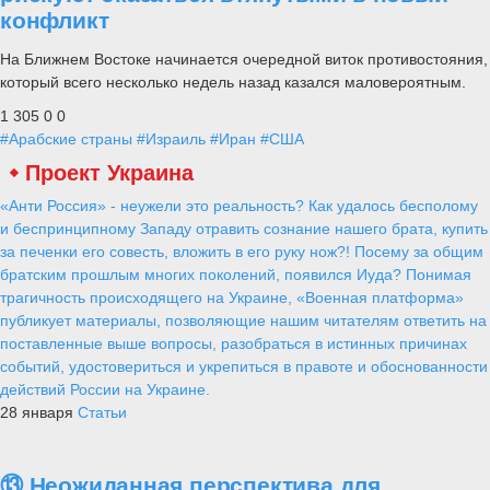
конфликт
На Ближнем Востоке начинается очередной виток противостояния,
который всего несколько недель назад казался маловероятным.
1 305
0
0
#Арабские страны
#Израиль
#Иран
#США
Проект Украина
«Анти Россия» - неужели это реальность? Как удалось бесполому
и беспринципному Западу отравить сознание нашего брата, купить
за печенки его совесть, вложить в его руку нож?! Посему за общим
братским прошлым многих поколений, появился Иуда? Понимая
трагичность происходящего на Украине, «Военная платформа»
публикует материалы, позволяющие нашим читателям ответить на
поставленные выше вопросы, разобраться в истинных причинах
событий, удостовериться и укрепиться в правоте и обоснованности
действий России на Украине.
28 января
Статьи
⑬ Неожиданная перспектива для