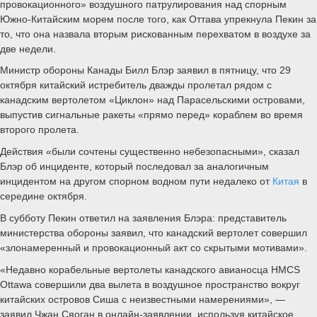
провокационного» воздушного патрулирования над спорным
Южно-Китайским морем после того, как Оттава упрекнула Пекин за
то, что она назвала вторым рискованным перехватом в воздухе за
две недели.
Министр обороны Канады Билл Блэр заявил в пятницу, что 29
октября китайский истребитель дважды пролетал рядом с
канадским вертолетом «Циклон» над Парасельскими островами,
выпустив сигнальные ракеты «прямо перед» кораблем во время
второго пролета.
Действия «были сочтены существенно небезопасными», сказал
Блэр об инциденте, который последовал за аналогичным
инцидентом на другом спорном водном пути недалеко от
Китая
в
середине октября.
В субботу Пекин ответил на заявления Блэра: представитель
министерства обороны заявил, что канадский вертолет совершил
«злонамеренный и провокационный акт со скрытыми мотивами».
«Недавно корабельные вертолеты канадского авианосца HMCS
Ottawa совершили два вылета в воздушное пространство вокруг
китайских островов Сиша с неизвестными намерениями», —
заявил Чжан Сяоган в онлайн-заявлении, используя китайское