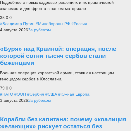
Подробнее о новых кадровых решениях и их практической
значимости для фронта в нашем материале....
35
0
0
#Владимир Путин
#Минобороны РФ
#Россия
4 августа 2026
За рубежом
«Буря» над Краиной: операция, после
которой сотни тысяч сербов стали
беженцами
Военная операция хорватской армии, ставшая настоящим
геноцидом сербов в Югославии.
79
0
0
#НАТО
#ООН
#Сербия
#США
#Южная Европа
3 августа 2026
За рубежом
Корабли без капитана: почему «коалиция
желающих» рискует остаться без