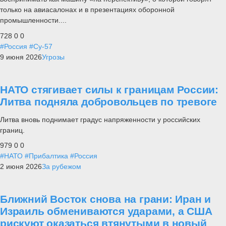
только на авиасалонах и в презентациях оборонной
промышленности....
728
0
0
#Россия
#Су-57
9 июня 2026
Угрозы
НАТО стягивает силы к границам России:
Литва подняла добровольцев по тревоге
Литва вновь поднимает градус напряженности у российских
границ.
979
0
0
#НАТО
#Прибалтика
#Россия
2 июня 2026
За рубежом
Ближний Восток снова на грани: Иран и
Израиль обмениваются ударами, а США
рискуют оказаться втянутыми в новый