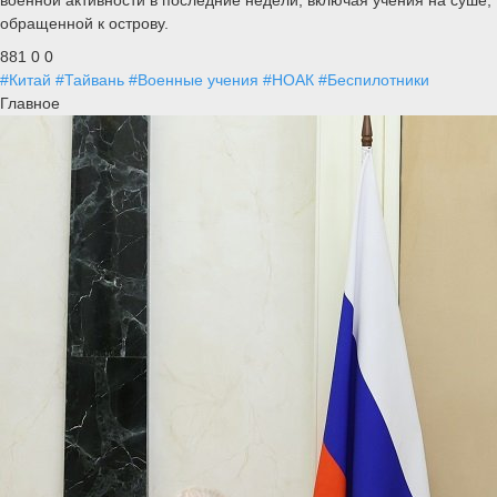
обращенной к острову.
881
0
0
#Китай
#Тайвань
#Военные учения
#НОАК
#Беспилотники
Главное