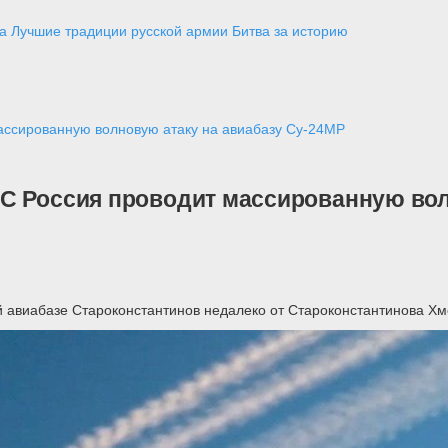
а
Лучшие традиции русской армии
Битва за историю
ассированную волновую атаку на авиабазу Су-24МР
С Россия проводит массированную вол
ой авиабазе Староконстантинов недалеко от Староконстантинова Хм