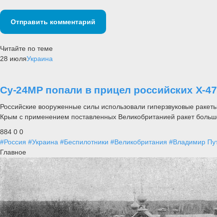
Отправить комментарий
Читайте по теме
28 июля
Украина
Су-24МР попали в прицел российских Х-4
Российские вооруженные силы использовали гиперзвуковые ракеты
Крым с применением поставленных Великобританией ракет больш
884
0
0
#Россия
#Украина
#Беспилотники
#Великобритания
#Владимир Пу
Главное