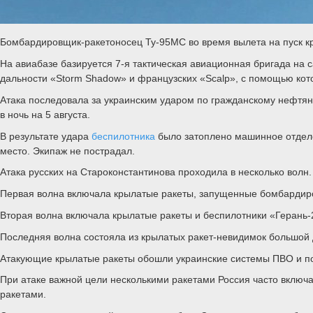
Бомбардировщик-ракетоносец Ту-95МС во время вылета на пуск к
На авиабазе базируется 7-я тактическая авиационная бригада на
дальности «Storm Shadow» и французских «Scalp», с помощью кот
Атака последовала за украинским ударом по гражданскому нефтян
в ночь на 5 августа.
В результате удара
беспилотника
было затоплено машинное отделе
место. Экипаж не пострадал.
Атака русских на Староконстантинова проходила в несколько волн.
Первая волна включала крылатые ракеты, запущенные бомбардиро
Вторая волна включала крылатые ракеты и беспилотники «Герань-
Последняя волна состояла из крылатых ракет-невидимок большой 
Атакующие крылатые ракеты обошли украинские системы ПВО и по
При атаке важной цели несколькими ракетами Россия часто включ
ракетами.