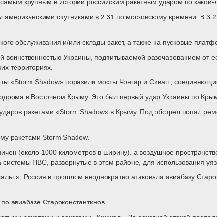
л самым крупным в истории российским ракетным ударом по какой-
 американскими спутниками в 2.31 по московскому времени. В 3.2
кого обслуживания и/или склады ракет, а также на пусковые плат
ей воинственностью Украины, подпитываемой разочарованием от е
их территориях.
кеты «Storm Shadow» поразили мосты Чонгар и Сиваш, соединяющи
эродрома в Восточном Крыму. Это был первый удар Украины по Кры
ударов ракетами «Storm Shadow» в Крыму. Под обстрел попал ремо
му ракетами Storm Shadow.
ичен (около 1000 километров в ширину), а воздушное пространст
 системы ПВО, развернутые в этом районе, для использования уя
альп», Россия в прошлом неоднократно атаковала авиабазу Старо
 по авиабазе Староконстантинов.
латыми ракетами и ракетами «Кинжал». За ракетной атакой послед