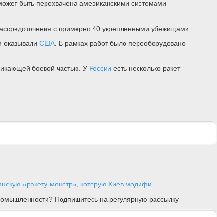
может быть перехвачена американскими системами
рассредоточения с примерно 40 укрепленными убежищами.
и оказывали
США
. В рамках работ было переоборудовано
никающей боевой частью. У
России
есть несколько ракет
инскую «ракету-монстр», которую Киев модифи...
 промышленности? Подпишитесь на регулярную рассылку