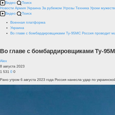
Видео
Поиск
Новости
Армия
Украина
За рубежом
Угрозы
Техника
Уроки мужеств
Видео
Поиск
Военная платформа
Украина
Во главе с бомбардировщиками Ту-95МС Россия проводит м
Во главе с бомбардировщиками Ту-95М
Alex
8 августа 2023
1 531
0
0
Рано утром 6 августа 2023 года Россия нанесла удар по украинск