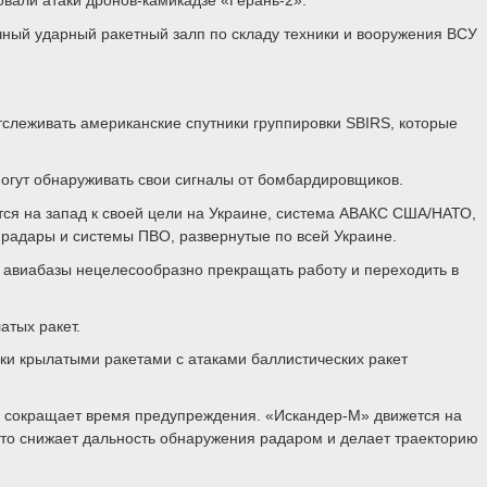
чный ударный ракетный залп по складу техники и вооружения ВСУ
тслеживать американские спутники группировки SBIRS, которые
огут обнаруживать свои сигналы от бомбардировщиков.
тся на запад к своей цели на Украине, система АВАКС США/НАТО,
радары и системы ПВО, развернутые по всей Украине.
 авиабазы нецелесообразно прекращать работу и переходить в
атых ракет.
аки крылатыми ракетами с атаками баллистических ракет
е, сокращает время предупреждения. «Искандер-М» движется на
 что снижает дальность обнаружения радаром и делает траекторию