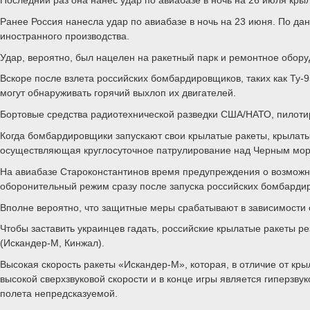
Ранее Россия нанесла удар по авиабазе в ночь на 23 июня. По д
иностранного производства.
Удар, вероятно, был нацелен на ракетный парк и ремонтное обор
Вскоре после взлета российских бомбардировщиков, таких как Ту
могут обнаруживать горячий выхлоп их двигателей.
Бортовые средства радиотехнической разведки США/НАТО, пилотир
Когда бомбардировщики запускают свои крылатые ракеты, крылатые
осуществляющая круглосуточное патрулирование над Черным море
На авиабазе Староконстантинов время предупреждения о возможно
оборонительный режим сразу после запуска российских бомбардир
Вполне вероятно, что защитные меры срабатывают в зависимости 
Чтобы заставить украинцев гадать, российские крылатые ракеты р
(Искандер-М, Кинжал).
Высокая скорость ракеты «Искандер-М», которая, в отличие от кр
высокой сверхзвуковой скорости и в конце игры является гиперзву
полета непредсказуемой.