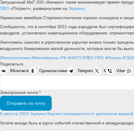
Запущенный МиГ-31К «Кинжал» также минимизирует время предупр
ПВО
«Пэтриот», развернутыми на
Украине
.
Украинская авиабаза Староконстантинов хорошо оснащена и защи
Сообщается, что в сентябре 2021 года аэродром был сертифицир
аэродром, установлено навигационное оборудование, отремонтир
Уничтожить самолет в укрепленном укрытии можно только прицел
воздушного базирования малой дальности, которые могли бы выпол
#Беспилотники
#Минобороны РФ
#НАТО
#ПВО ПРО
#Россия
#СШ
Поделиться
ВКонтакте
Одноклассники
Telegram
X
Viber
Электронная почта *
Отправить на почту
8 августа 2023
Украина
Берлин отказывается от критически важной
Хотите всегда быть в курсе событий отечественной и международ