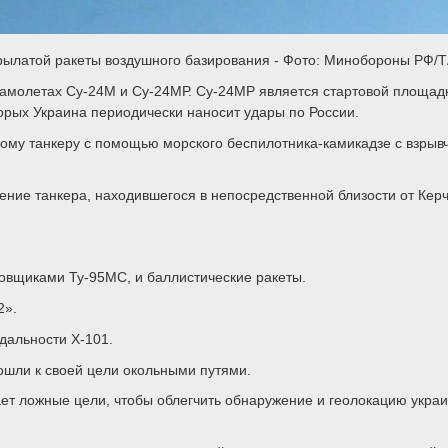
рылатой ракеты воздушного базирования - Фото: Минобороны РФ/
 самолетах Су-24М и Су-24МР. Су-24МР является стартовой площад
орых Украина периодически наносит удары по России.
ому танкеру с помощью морского беспилотника-камикадзе с взрывч
ние танкера, находившегося в непосредственной близости от Керче
вщиками Ту-95МС, и баллистические ракеты.
2».
дальности Х-101.
шли к своей цели окольными путями.
ает ложные цели, чтобы облегчить обнаружение и геолокацию укра