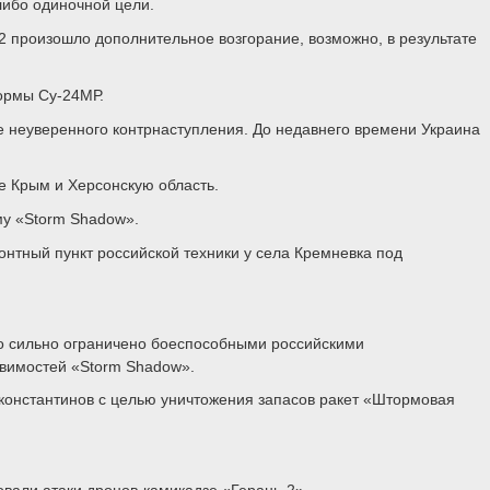
либо одиночной цели.
2 произошло дополнительное возгорание, возможно, в результате
формы Су-24МР.
е неуверенного контрнаступления. До недавнего времени Украина
е Крым и Херсонскую область.
му «Storm Shadow».
нтный пункт российской техники у села Кремневка под
во сильно ограничено боеспособными российскими
звимостей «Storm Shadow».
константинов с целью уничтожения запасов ракет «Штормовая
овали атаки дронов-камикадзе «Герань-2».