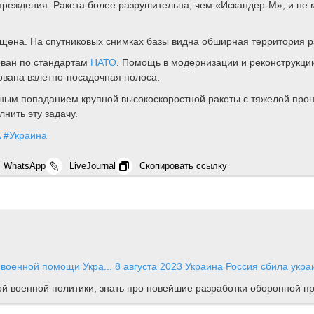
еждения. Ракета более разрушительна, чем «Искандер-М», и не 
щена. На спутниковых снимках базы видна обширная территория 
ован по стандартам
НАТО
. Помощь в модернизации и реконструкци
ована взлетно-посадочная полоса.
ьным попаданием крупной высокоскоростной ракеты с тяжелой про
нить эту задачу.
А
#Украина
WhatsApp
LiveJournal
Скопировать ссылку
 военной помощи Укра...
8 августа 2023
Украина
Россия сбила укра
ной военной политики, знать про новейшие разработки оборонной