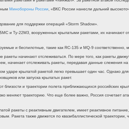
анным
Минобороны России
, «ВКС России нанесли дальний высокото
удование для поддержки операций «Storm Shadow».
-95МС и Ту-22М3, вооруженных крылатыми ракетами, их начинают о
уемые и беспилотные, такие как RC-135 и MQ-9 соответственно, м
 ракеты начинают отслеживаться. По мере того, как ракеты движу
м, начинает отслеживать ракеты, передавая данные слежения на 
м ударе крылатой ракетой легко превышает один час. Однако для
овщиков или запуска крылатых ракет.
от близости и траектории полета приближающихся российских крыл
езко меняют траекторию. Что еще более важно, Россия сочетает ат
ылатой ракеты с реактивным двигателем, имеет реактивное питани
ковым. Ракета также движется по квазибаллистической траектории,