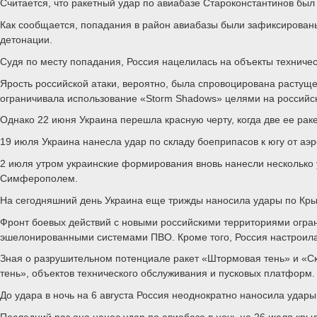
Считается, что ракетный удар по авиабазе Староконстантинов бы
Как сообщается, попадания в район авиабазы были зафиксированы
детонации.
Судя по месту попадания, Россия нацелилась на объекты техничес
Ярость российской атаки, вероятно, была спровоцирована растущ
ограничивала использование «Storm Shadows» целями на российск
Однако 22 июня Украина перешла красную черту, когда две ее ра
19 июля Украина нанесла удар по складу боеприпасов к югу от а
2 июля утром украинские формирования вновь нанесли несколько 
Симферополем.
На сегодняшний день Украина еще трижды наносила удары по Кры
Фронт боевых действий с новыми российскими территориями огран
эшелонированными системами ПВО. Кроме того, Россия настроила
Зная о разрушительном потенциале ракет «Штормовая тень» и «Ск
тень», объектов технического обслуживания и пусковых платформ.
До удара в ночь на 6 августа Россия неоднократно наносила удары
Последний раз она нанес удар по авиабазе в ночь на 26 июля кры