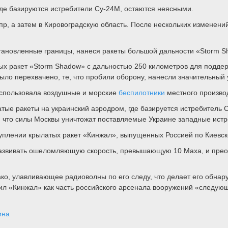
где базируются истребители Су-24М, остаются неясными.
епр, а затем в Кировоградскую область. После нескольких измене
становленные границы, нанеся ракеты большой дальности «Storm S
х ракет «Storm Shadow» с дальностью 250 километров для поддер
 было перехвачено, те, что пробили оборону, нанесли значительны
использовала воздушные и морские
беспилотники
местного произво
тые ракеты на украинский аэродром, где базируется истребитель С
 что силы Москвы уничтожат поставляемые Украине западные истре
уплении крылатых ракет «Кинжал», выпущенных Россией по Киевск
 развивать ошеломляющую скорость, превышающую 10 Маха, и прео
ако, улавливающее радиоволны по его следу, что делает его обн
л «Кинжал» как часть российского арсенала вооружений «следующ
ина