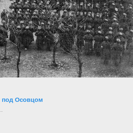
о под Осовцом
..