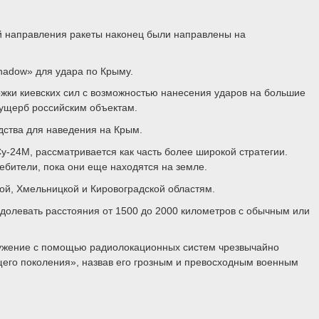
ний направления ракеты наконец были направлены на
hadow» для удара по Крыму.
жки киевских сил с возможностью нанесения ударов на большие
й ущерб российским объектам.
дства для наведения на Крым.
у-24М, рассматривается как часть более широкой стратегии.
бители, пока они еще находятся на земле.
ой, Хмельницкой и Кировоградской областям.
долевать расстояния от 1500 до 2000 километров с обычным или
аружение с помощью радиолокационных систем чрезвычайно
его поколения», назвав его грозным и превосходным военным