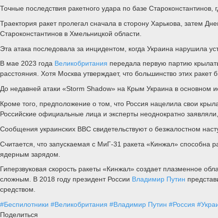
Точные последствия ракетного удара по базе Староконстантинов, 
Траектория ракет пролегал сначала в сторону Харькова, затем Дн
Староконстантинов в Хмельницкой области.
Эта атака последовала за инцидентом, когда Украина нарушила у
В мае 2023 года
Великобритания
передала первую партию крылаты
расстояния. Хотя Москва утверждает, что большинство этих ракет
До недавней атаки «Storm Shadow» на Крым Украина в основном 
Кроме того, предположение о том, что Россия нацелила свои крыла
Российские официальные лица и эксперты неоднократно заявляли,
Сообщения украинских ВВС свидетельствуют о безжалостном наст
Считается, что запускаемая с МиГ-31 ракета «Кинжал» способна
ядерным зарядом.
Гиперзвуковая скорость ракеты «Кинжал» создает плазменное обл
сложным. В 2018 году президент России
Владимир Путин
представи
средством.
#Беспилотники
#Великобритания
#Владимир Путин
#Россия
#Укра
Поделиться