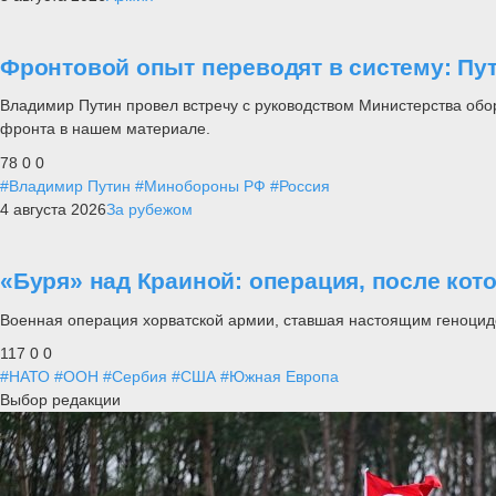
Фронтовой опыт переводят в систему: П
Владимир Путин провел встречу с руководством Министерства обо
фронта в нашем материале.
78
0
0
#Владимир Путин
#Минобороны РФ
#Россия
4 августа 2026
За рубежом
«Буря» над Краиной: операция, после кот
Военная операция хорватской армии, ставшая настоящим геноцид
117
0
0
#НАТО
#ООН
#Сербия
#США
#Южная Европа
Выбор редакции