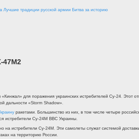
а
Лучшие традиции русской армии
Битва за историю
Х-47М2
 «Кинжал» для поражения украинских истребителей Су-24. Этот о
ой дальности «Storm Shadow».
Украину
ракетами. Большинство из них, в том числе четыре россий
тся истребители Су-24М ВВС Украины.
но на истребители Су-24М. Эти самолеты служат системой достав
аках на территорию России.