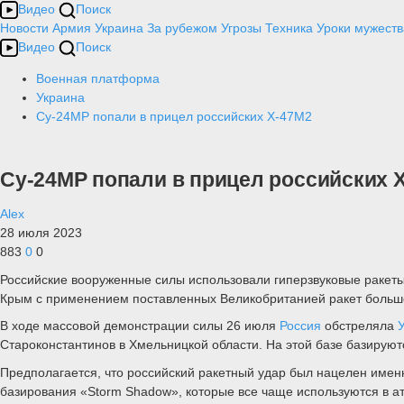
Видео
Поиск
Новости
Армия
Украина
За рубежом
Угрозы
Техника
Уроки мужеств
Видео
Поиск
Военная платформа
Украина
Су-24МР попали в прицел российских Х-47М2
Су-24МР попали в прицел российских 
Alex
28 июля 2023
883
0
0
Российские вооруженные силы использовали гиперзвуковые ракеты
Крым с применением поставленных Великобританией ракет больш
В ходе массовой демонстрации силы 26 июля
Россия
обстреляла
Староконстантинов в Хмельницкой области. На этой базе базирую
Предполагается, что российский ракетный удар был нацелен имен
базирования «Storm Shadow», которые все чаще используются в ат