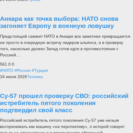
Анкара как точка выбора: НАТО снова
загоняет Европу в военную ловушку
Предстоящий саммит НАТО в Анкаре все заметнее превращается
не просто в очередную встречу лидеров альянса, а в проверку
того, насколько далеко Запад готов идти в противостоянии с
Россией....
561
0
0
#НАТО
#Россия
#Турция
16 июня 2026
Техника
Су-57 прошел проверку СВО: российский
истребитель пятого поколения
подтвердил свой класс
Российский истребитель пятого поколения Су-57 уже нельзя
воспринимать как машину «на перспективу», о которой говорят
только на авиасалонах и в презентациях оборонной