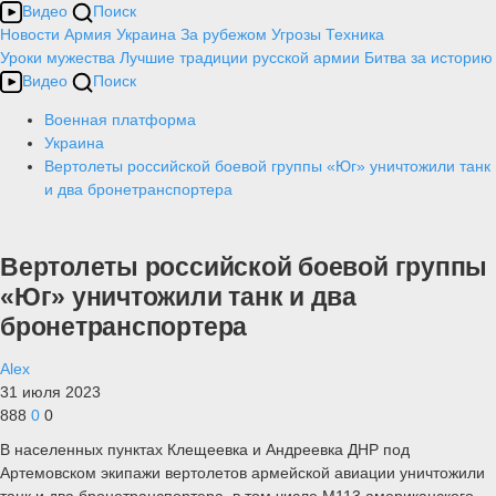
Видео
Поиск
Новости
Армия
Украина
За рубежом
Угрозы
Техника
Уроки мужества
Лучшие традиции русской армии
Битва за историю
Видео
Поиск
Военная платформа
Украина
Вертолеты российской боевой группы «Юг» уничтожили танк
и два бронетранспортера
Вертолеты российской боевой группы
«Юг» уничтожили танк и два
бронетранспортера
Alex
31 июля 2023
888
0
0
В населенных пунктах Клещеевка и Андреевка ДНР под
Артемовском экипажи вертолетов армейской авиации уничтожили
танк и два бронетранспортера, в том числе М113 американского