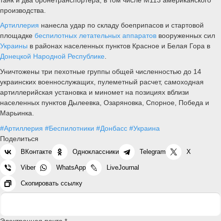
производства.
Артиллерия
нанесла удар по складу боеприпасов и стартовой
площадке
беспилотных летательных аппаратов
вооруженных сил
Украины
в районах населенных пунктов Красное и Белая Гора в
Донецкой Народной Республике
.
Уничтожены три пехотные группы общей численностью до 14
украинских военнослужащих, пулеметный расчет, самоходная
артиллерийская установка и миномет на позициях вблизи
населенных пунктов Дылеевка, Озаряновка, Спорное, Победа и
Марьинка.
#Артиллерия
#Беспилотники
#Донбасс
#Украина
Поделиться
ВКонтакте
Одноклассники
Telegram
X
Viber
WhatsApp
LiveJournal
Скопировать ссылку
Электронная почта *