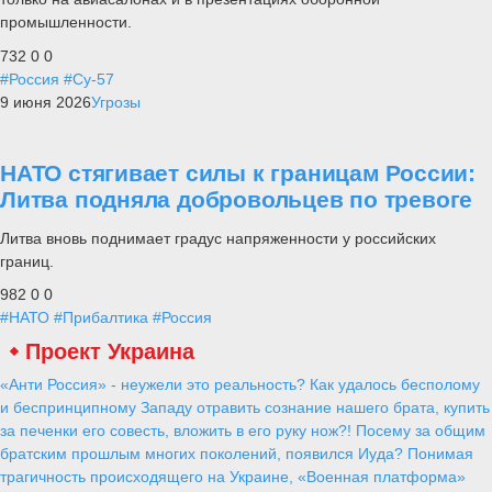
промышленности.
732
0
0
#Россия
#Су-57
9 июня 2026
Угрозы
НАТО стягивает силы к границам России:
Литва подняла добровольцев по тревоге
Литва вновь поднимает градус напряженности у российских
границ.
982
0
0
#НАТО
#Прибалтика
#Россия
Проект Украина
«Анти Россия» - неужели это реальность? Как удалось бесполому
и беспринципному Западу отравить сознание нашего брата, купить
за печенки его совесть, вложить в его руку нож?! Посему за общим
братским прошлым многих поколений, появился Иуда? Понимая
трагичность происходящего на Украине, «Военная платформа»