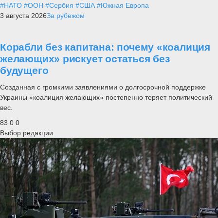
#НАТО
#ООН
#Сербия
#США
#Южная Европа
3 августа 2026
За рубежом
Корабли без капитана: почему «коалиция
желающих» рискует остаться без
будущего
Созданная с громкими заявлениями о долгосрочной поддержке
Украины «коалиция желающих» постепенно теряет политический
вес.
83
0
0
Выбор редакции