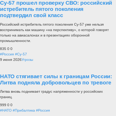
Су-57 прошел проверку СВО: российский
истребитель пятого поколения
подтвердил свой класс
Российский истребитель пятого поколения Су-57 уже нельзя
воспринимать как машину «на перспективу», о которой говорят
только на авиасалонах и в презентациях оборонной
промышленности.
835
0
0
#Россия
#Су-57
9 июня 2026
Угрозы
НАТО стягивает силы к границам России:
Литва подняла добровольцев по тревоге
Литва вновь поднимает градус напряженности у российских
границ.
999
0
0
#НАТО
#Прибалтика
#Россия