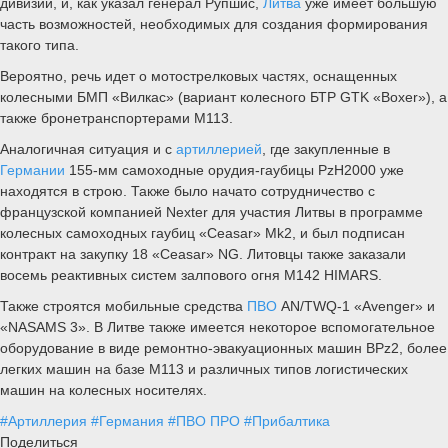
дивизии, и, как указал генерал Рупшис,
Литва
уже имеет большую
часть возможностей, необходимых для создания формирования
такого типа.
Вероятно, речь идет о мотострелковых частях, оснащенных
колесными БМП «Вилкас» (вариант колесного БТР GTK «Boxer»), а
также бронетранспортерами М113.
Аналогичная ситуация и с
артиллерией
, где закупленные в
Германии
155-мм самоходные орудия-гаубицы PzH2000 уже
находятся в строю. Также было начато сотрудничество с
французской компанией Nexter для участия Литвы в программе
колесных самоходных гаубиц «Ceasar» Mk2, и был подписан
контракт на закупку 18 «Ceasar» NG. Литовцы также заказали
восемь реактивных систем залпового огня M142 HIMARS.
Также строятся мобильные средства
ПВО
AN/TWQ-1 «Avenger» и
«NASAMS 3». В Литве также имеется некоторое вспомогательное
оборудование в виде ремонтно-эвакуационных машин BPz2, более
легких машин на базе M113 и различных типов логистических
машин на колесных носителях.
#Артиллерия
#Германия
#ПВО ПРО
#Прибалтика
Поделиться