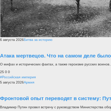
6 августа 2026
Битва за историю
Атака мертвецов. Что на самом деле был
О мифах и исторических фактах, а также героизме русских воинов..
25
0
0
#Российская империя
5 августа 2026
Армия
Фронтовой опыт переводят в систему: П
Владимир Путин провел встречу с руководством Министерства обо