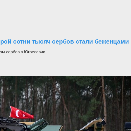
орой сотни тысяч сербов стали беженцами
ом сербов в Югославии.