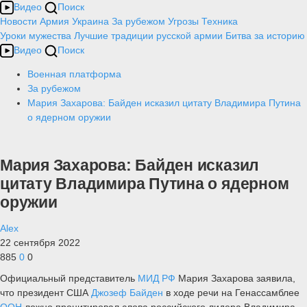
Видео
Поиск
Новости
Армия
Украина
За рубежом
Угрозы
Техника
Уроки мужества
Лучшие традиции русской армии
Битва за историю
Видео
Поиск
Военная платформа
За рубежом
Мария Захарова: Байден исказил цитату Владимира Путина
о ядерном оружии
Мария Захарова: Байден исказил
цитату Владимира Путина о ядерном
оружии
Alex
22 сентября 2022
885
0
0
Официальный представитель
МИД РФ
Мария Захарова заявила,
что президент США
Джозеф Байден
в ходе речи на Генассамблее
ООН
ложно процитировал слова российского лидера Владимира,