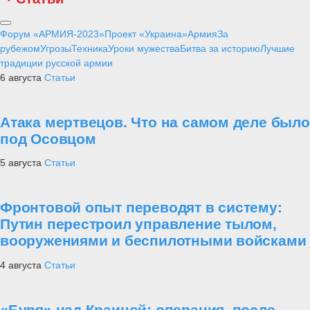
Форум «АРМИЯ-2023»
Проект «Украина»
Армия
За
рубежом
Угрозы
Техника
Уроки мужества
Битва за историю
Лучшие
традиции русской армии
6 августа
Статьи
Атака мертвецов. Что на самом деле было
под Осовцом
5 августа
Статьи
Фронтовой опыт переводят в систему:
Путин перестроил управление тылом,
вооружениями и беспилотными войсками
4 августа
Статьи
«Буря» над Краиной: операция, после