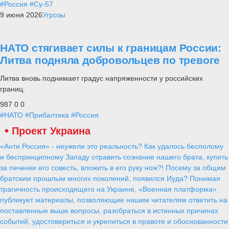
#Россия
#Су-57
9 июня 2026
Угрозы
НАТО стягивает силы к границам России:
Литва подняла добровольцев по тревоге
Литва вновь поднимает градус напряженности у российских
границ.
987
0
0
#НАТО
#Прибалтика
#Россия
Проект Украина
«Анти Россия» - неужели это реальность? Как удалось бесполому
и беспринципному Западу отравить сознание нашего брата, купить
за печенки его совесть, вложить в его руку нож?! Посему за общим
братским прошлым многих поколений, появился Иуда? Понимая
трагичность происходящего на Украине, «Военная платформа»
публикует материалы, позволяющие нашим читателям ответить на
поставленные выше вопросы, разобраться в истинных причинах
событий, удостовериться и укрепиться в правоте и обоснованности