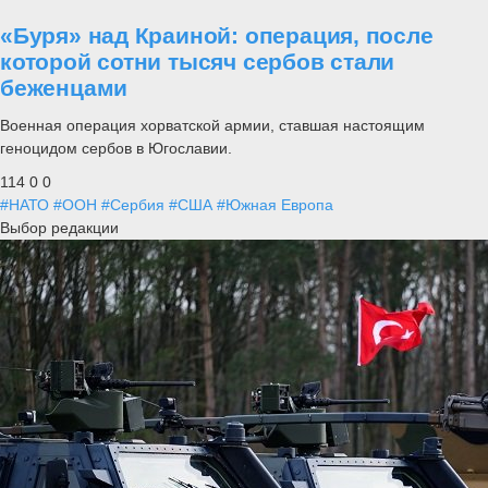
«Буря» над Краиной: операция, после
которой сотни тысяч сербов стали
беженцами
Военная операция хорватской армии, ставшая настоящим
геноцидом сербов в Югославии.
114
0
0
#НАТО
#ООН
#Сербия
#США
#Южная Европа
Выбор редакции