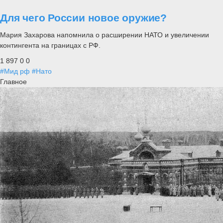
Для чего России новое оружие?
Мария Захарова напомнила о расширении НАТО и увеличении
контингента на границах с РФ.
1 897
0
0
#Мид рф
#Нато
Главное