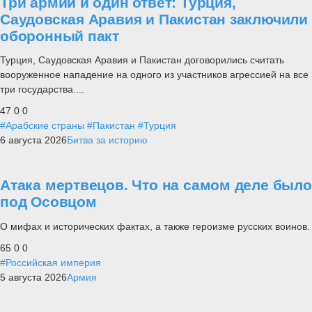
Три армии и один ответ: Турция,
Саудовская Аравия и Пакистан заключили
оборонный пакт
Турция, Саудовская Аравия и Пакистан договорились считать
вооруженное нападение на одного из участников агрессией на все
три государства....
47
0
0
#Арабские страны
#Пакистан
#Турция
6 августа 2026
Битва за историю
Атака мертвецов. Что на самом деле было
под Осовцом
О мифах и исторических фактах, а также героизме русских воинов.
65
0
0
#Российская империя
5 августа 2026
Армия