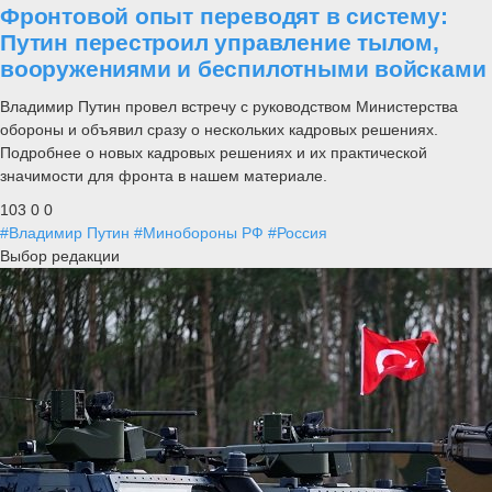
Фронтовой опыт переводят в систему:
Путин перестроил управление тылом,
вооружениями и беспилотными войсками
Владимир Путин провел встречу с руководством Министерства
обороны и объявил сразу о нескольких кадровых решениях.
Подробнее о новых кадровых решениях и их практической
значимости для фронта в нашем материале.
103
0
0
#Владимир Путин
#Минобороны РФ
#Россия
Выбор редакции