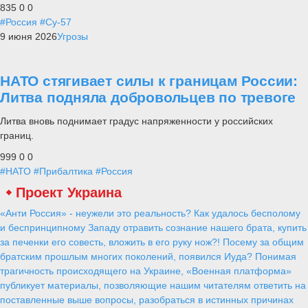
835
0
0
#Россия
#Су-57
9 июня 2026
Угрозы
НАТО стягивает силы к границам России:
Литва подняла добровольцев по тревоге
Литва вновь поднимает градус напряженности у российских
границ.
999
0
0
#НАТО
#Прибалтика
#Россия
Проект Украина
«Анти Россия» - неужели это реальность? Как удалось бесполому
и беспринципному Западу отравить сознание нашего брата, купить
за печенки его совесть, вложить в его руку нож?! Посему за общим
братским прошлым многих поколений, появился Иуда? Понимая
трагичность происходящего на Украине, «Военная платформа»
публикует материалы, позволяющие нашим читателям ответить на
поставленные выше вопросы, разобраться в истинных причинах