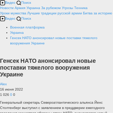
Видео
Поиск
Новости
Армия
Украина
За рубежом
Угрозы
Техника
Уроки мужества
Лучшие традиции русской армии
Битва за историю
Видео
Поиск
Военная платформа
Украина
Генсек НАТО анонсировал новые поставки тяжелого
вооружения Украине
Генсек НАТО анонсировал новые
поставки тяжелого вооружения
Украине
Alex
16 июня 2022
1 026
0
0
Генеральный секретарь Североатлантического альянса Йенс
Столтенберг выступил с заявлением в преддверии ежегодного
заседания министров обороны стран НАТО, анонсировав новый