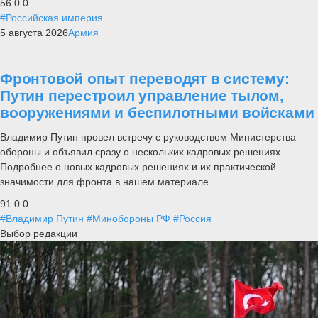
56
0
0
#Российская империя
5 августа 2026
Армия
Фронтовой опыт переводят в систему:
Путин перестроил управление тылом,
вооружениями и беспилотными войсками
Владимир Путин провел встречу с руководством Министерства
обороны и объявил сразу о нескольких кадровых решениях.
Подробнее о новых кадровых решениях и их практической
значимости для фронта в нашем материале.
91
0
0
#Владимир Путин
#Минобороны РФ
#Россия
Выбор редакции