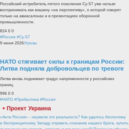
Российский истребитель пятого поколения Су-57 уже нельзя
воспринимать как машину «на перспективу», о которой говорят
только на авиасалонах и в презентациях оборонной
промышленности.
824
0
0
#Россия
#Су-57
9 июня 2026
Угрозы
НАТО стягивает силы к границам России:
Литва подняла добровольцев по тревоге
Литва вновь поднимает градус напряженности у российских
границ.
996
0
0
#НАТО
#Прибалтика
#Россия
Проект Украина
«Анти Россия» - неужели это реальность? Как удалось бесполому
и беспринципному Западу отравить сознание нашего брата, купить