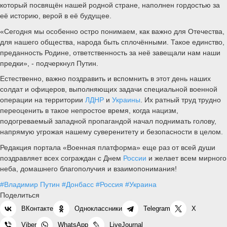
который посвящён нашей родной стране, наполнен гордостью за
её историю, верой в её будущее.
«Сегодня мы особенно остро понимаем, как важно для Отечества,
для нашего общества, народа быть сплочёнными. Такое единство,
преданность Родине, ответственность за неё завещали нам наши
предки», - подчеркнул Путин.
Естественно, важно поздравить и вспомнить в этот день наших
солдат и офицеров, выполняющих задачи специальной военной
операции на территории
ЛДНР
и
Украины
. Их ратный труд трудно
переоценить в такое непростое время, когда нацизм,
подогреваемый западной пропагандой начал поднимать голову,
напрямую угрожая нашему суверенитету и безопасности в целом.
Редакция портала «Военная платформа» еще раз от всей души
поздравляет всех сограждан с Днем
России
и желает всем мирного
неба, домашнего благополучия и взаимопонимания!
#Владимир Путин
#Донбасс
#Россия
#Украина
Поделиться
ВКонтакте
Одноклассники
Telegram
X
Viber
WhatsApp
LiveJournal