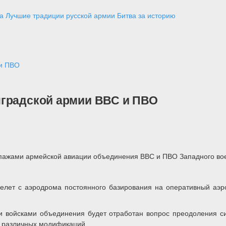
а
Лучшие традиции русской армии
Битва за историю
 и ПВО
нградской армии ВВС и ПВО
кипажами армейской авиации объединения ВВС и ПВО Западного вое
елет с аэродрома постоянного базирования на оперативный аэр
и войсками объединения будет отработан вопрос преодоления си
8 различных модификаций.