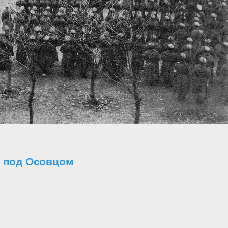
о под Осовцом
..