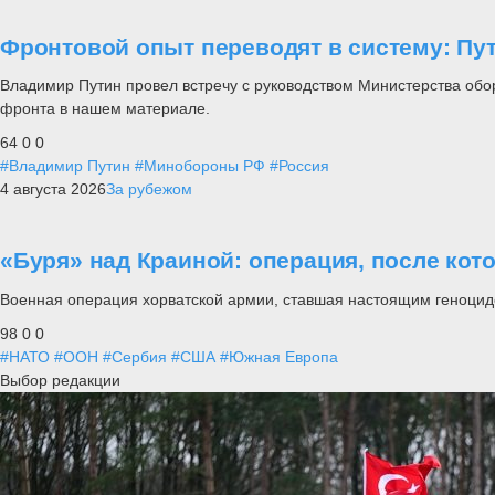
Фронтовой опыт переводят в систему: П
Владимир Путин провел встречу с руководством Министерства обо
фронта в нашем материале.
64
0
0
#Владимир Путин
#Минобороны РФ
#Россия
4 августа 2026
За рубежом
«Буря» над Краиной: операция, после кот
Военная операция хорватской армии, ставшая настоящим геноцид
98
0
0
#НАТО
#ООН
#Сербия
#США
#Южная Европа
Выбор редакции