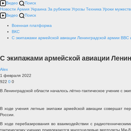
Видео
Поиск
Новости
Армия
Украина
За рубежом
Угрозы
Техника
Уроки мужеств
Видео
Поиск
Военная платформа
ВКС
С экипажами армейской авиации Ленинградской армии ВВС
С экипажами армейской авиации Лени
Alex
1 февраля 2022
922
0
0
В Ленинградской области началось лётно-тактическое учение с э
В ходе учения летные экипажи армейской авиации совершат пер
России.
В ходе перебазирования во взаимодействии с радиотехническим
тактическому учению привлекаются многоцелевые вертолеты Ми-