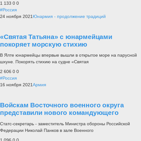
1 133
0
0
#Россия
24 ноября 2021
Юнармия - продолжение традиций
«Святая Татьяна» с юнармейцами
покоряет морскую стихию
В Ялте юнармейцы впервые вышли в открытое море на парусной
шхуне. Покорять стихию на судне «Святая
2 606
0
0
#Россия
16 ноября 2021
Армия
Войскам Восточного военного округа
представили нового командующего
Статс-секретарь - заместитель Министра обороны Российской
Федерации Николай Панков в зале Военного
1 096
0
0