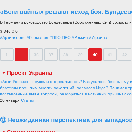
«Боги войны» решают исход боя: Бундес
В Германии руководство Бундесвера (Вооруженных Сил) создало н
3 346
0
0
#Артиллерия
#Германия
#ПВО ПРО
#Россия
#Украина
1
...
36
37
38
39
40
41
42
Проект Украина
«Анти Россия» - неужели это реальность? Как удалось бесполому и
братским прошлым многих поколений, появился Иуда? Понимая тр
поставленные выше вопросы, разобраться в истинных причинах соб
28 января
Статьи
⑬ Неожиданная перспектива для западной