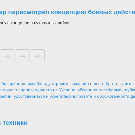
вер пересмотрел концепцию боевых дейст
овую концепцию сухопутных войск.
43
44
45
 беспринципному Западу отравить сознание нашего брата, купить за
агичность происходящего на Украине, «Военная платформа» публ
ытий, удостовериться и укрепиться в правоте и обоснованности де
 техники