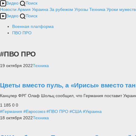
Видео
Поиск
Новости
Армия
Украина
За рубежом
Угрозы
Техника
Уроки мужеств
Видео
Поиск
Военная платформа
ПВО ПРО
#ПВО ПРО
19 октября 2022
Техника
Цветы вместо пуль, а «Ирисы» вместо тан
Канцлер ФРГ Олаф Шольц сообщил, что Германия поставит Украин
1 185
0
0
#Германия
#Евросоюз
#ПВО ПРО
#США
#Украина
18 октября 2022
Техника