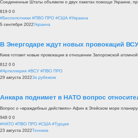
Соединенные Штаты объявили о двух пакетах помощи Украине, п
819
0
0
#Беспилотники
#ПВО ПРО
#США
#Украина
5 сентября 2022
Украина
В Энергодаре ждут новых провокаций ВС
Киев готовит новые провокации в отношении Запорожской атомной
812
0
0
#Артиллерия
#ВСУ
#ПВО ПРО
29 августа 2022
За рубежом
Анкара поднимет в НАТО вопрос относите
Вопрос о «враждебных действиях» Афин в Эгейском море планируе
948
0
0
#НАТО
#ПВО ПРО
#США
#Турция
23 августа 2022
Техника