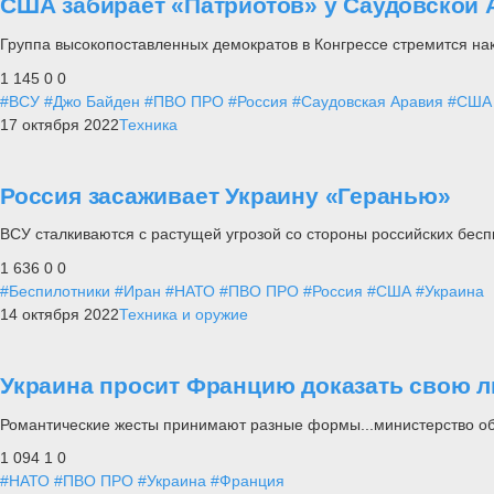
США забирает «Патриотов» у Саудовской А
Группа высокопоставленных демократов в Конгрессе стремится на
1 145
0
0
#ВСУ
#Джо Байден
#ПВО ПРО
#Россия
#Саудовская Аравия
#США
17 октября 2022
Техника
Россия засаживает Украину «Геранью»
ВСУ сталкиваются с растущей угрозой со стороны российских бес
1 636
0
0
#Беспилотники
#Иран
#НАТО
#ПВО ПРО
#Россия
#США
#Украина
14 октября 2022
Техника и оружие
Украина просит Францию доказать свою 
Романтические жесты принимают разные формы...министерство об
1 094
1
0
#НАТО
#ПВО ПРО
#Украина
#Франция