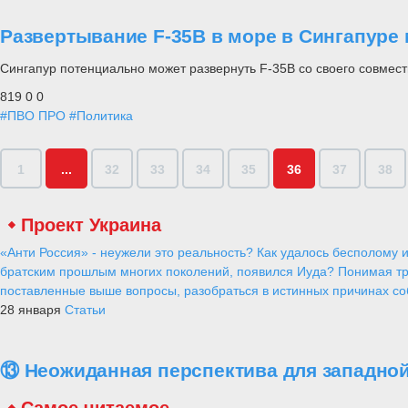
Развертывание F-35B в море в Сингапуре
Сингапур потенциально может развернуть F-35B со своего совмест
819
0
0
#ПВО ПРО
#Политика
1
...
32
33
34
35
36
37
38
Проект Украина
«Анти Россия» - неужели это реальность? Как удалось бесполому и
братским прошлым многих поколений, появился Иуда? Понимая тр
поставленные выше вопросы, разобраться в истинных причинах соб
28 января
Статьи
⑬ Неожиданная перспектива для западной