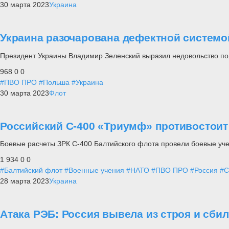
30 марта 2023
Украина
Украина разочарована дефектной систем
Президент Украины Владимир Зеленский выразил недовольство по
968
0
0
#ПВО ПРО
#Польша
#Украина
30 марта 2023
Флот
Российский С-400 «Триумф» противостоит
Боевые расчеты ЗРК С-400 Балтийского флота провели боевые уче
1 934
0
0
#Балтийский флот
#Военные учения
#НАТО
#ПВО ПРО
#Россия
#С
28 марта 2023
Украина
Атака РЭБ: Россия вывела из строя и сби