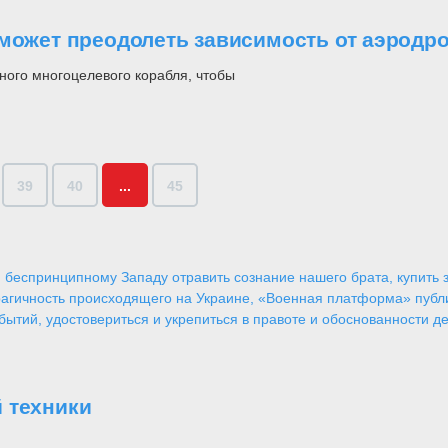
 может преодолеть зависимость от аэродр
ного многоцелевого корабля, чтобы
39
40
...
45
 беспринципному Западу отравить сознание нашего брата, купить за
агичность происходящего на Украине, «Военная платформа» публ
ытий, удостовериться и укрепиться в правоте и обоснованности де
 техники