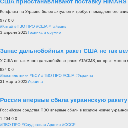
США приостанавливают поставку HIMARS
Конфликт на Украине более актуален и требует немедленного вни
977
0
0
#Китай
#ПВО ПРО
#США
#Тайвань
3 апреля 2023
Техника и оружие
Запас дальнобойных ракет США не так ве
У США не так много дальнобойных ракет ATACMS, которые можно 
824
0
0
#Беспилотники
#ВСУ
#ПВО ПРО
#США
#Украина
31 марта 2023
Украина
Россия впервые сбила украинскую ракету
Российские средства ПВО впервые сбили в воздухе новую украинск
1 204
0
0
#ПВО ПРО
#Саудовская Аравия
#СССР