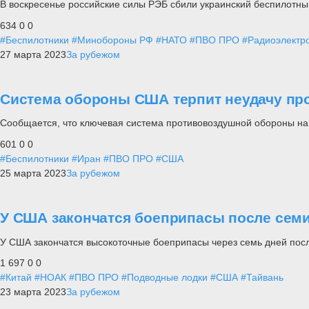
В воскресенье российские силы РЭБ сбили украинский беспилотны
634
0
0
#Беспилотники
#Минобороны РФ
#НАТО
#ПВО ПРО
#Радиоэлектр
27 марта 2023
За рубежом
Система обороны США терпит неудачу про
Сообщается, что ключевая система противовоздушной обороны на
601
0
0
#Беспилотники
#Иран
#ПВО ПРО
#США
25 марта 2023
За рубежом
У США закончатся боеприпасы после сем
У США закончатся высокоточные боеприпасы через семь дней посл
1 697
0
0
#Китай
#НОАК
#ПВО ПРО
#Подводные лодки
#США
#Тайвань
23 марта 2023
За рубежом