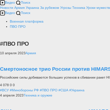
Видео
Поиск
Новости
Армия
Украина
За рубежом
Угрозы
Техника
Уроки мужеств
Видео
Поиск
Военная платформа
ПВО ПРО
#ПВО ПРО
10 апреля 2023
Армия
Смертоносное трио России против HIMAR
Российские силы добиваются больших успехов в сбивании ракет 
4 078
0
0
#ВСУ
#Минобороны РФ
#ПВО ПРО
#США
#Украина
4 апреля 2023
Техника и оружие