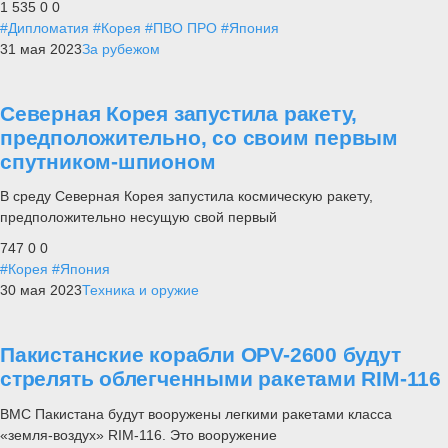
1 535
0
0
#Дипломатия
#Корея
#ПВО ПРО
#Япония
31 мая 2023
За рубежом
Северная Корея запустила ракету,
предположительно, со своим первым
спутником-шпионом
В среду Северная Корея запустила космическую ракету,
предположительно несущую свой первый
747
0
0
#Корея
#Япония
30 мая 2023
Техника и оружие
Пакистанские корабли OPV-2600 будут
стрелять облегченными ракетами RIM-116
ВМС Пакистана будут вооружены легкими ракетами класса
«земля-воздух» RIM-116. Это вооружение