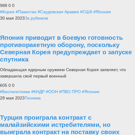
988
0
0
#Корея
#Пакистан
#Саудовская Аравия
#США
#Япония
30 мая 2023
За рубежом
Япония приводит в боевую готовность
противоракетную оборону, поскольку
Северная Корея предупреждает о запуске
спутника
Обладающая ядерным оружием Северная Корея заявляет, что
завершила свой первый военный
605
0
0
#Беспилотники
#КНДР
#ООН
#ПВО ПРО
#Япония
28 мая 2023
Техника
Турция проиграла контракт с
малайзийскими истребителями, но
выиграла контракт на поставку своих