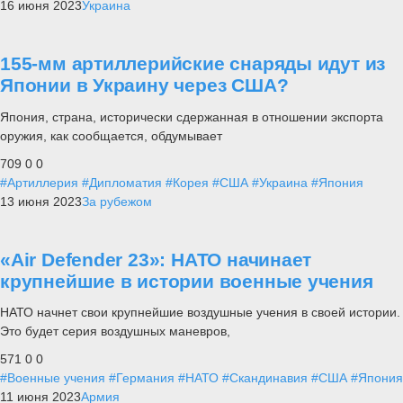
16 июня 2023
Украина
155-мм артиллерийские снаряды идут из
Японии в Украину через США?
Япония, страна, исторически сдержанная в отношении экспорта
оружия, как сообщается, обдумывает
709
0
0
#Артиллерия
#Дипломатия
#Корея
#США
#Украина
#Япония
13 июня 2023
За рубежом
«Air Defender 23»: НАТО начинает
крупнейшие в истории военные учения
НАТО начнет свои крупнейшие воздушные учения в своей истории.
Это будет серия воздушных маневров,
571
0
0
#Военные учения
#Германия
#НАТО
#Скандинавия
#США
#Япония
11 июня 2023
Армия