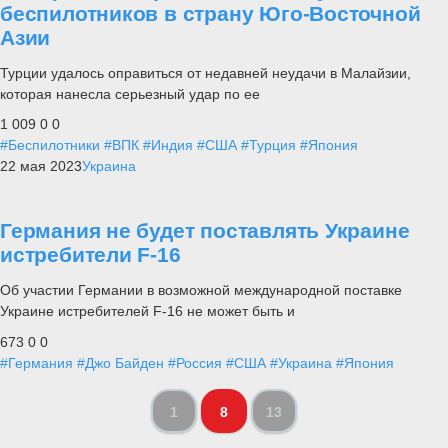
беспилотников в страну Юго-Восточной
Азии
Турции удалось оправиться от недавней неудачи в Малайзии,
которая нанесла серьезный удар по ее
1 009
0
0
#Беспилотники
#ВПК
#Индия
#США
#Турция
#Япония
22 мая 2023
Украина
Германия не будет поставлять Украине
истребители F-16
Об участии Германии в возможной международной поставке
Украине истребителей F-16 не может быть и
673
0
0
#Германия
#Джо Байден
#Россия
#США
#Украина
#Япония
1
8
13