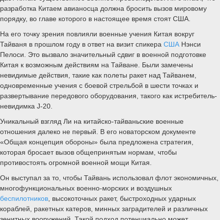
разработка Китаем авианосца должна бросить вызов мировому
порядку, во главе которого в настоящее время стоят США.
На его точку зрения повлияли военные учения Китая вокруг
Тайваня в прошлом году в ответ на визит спикера
США
Нэнси
Пелоси. Это вызвало значительный сдвиг в военной подготовке
Китая к возможным действиям на Тайване. Были замечены
невидимые действия, такие как полеты ракет над Тайванем,
одновременные учения с боевой стрельбой в шести точках и
развертывание передового оборудования, такого как истребитель-
невидимка J-20.
Уникальный взгляд Ли на китайско-тайваньские военные
отношения далеко не первый. В его новаторском документе
«Общая концепция обороны» была предложена стратегия,
которая бросает вызов общепринятым нормам, чтобы
противостоять огромной военной мощи Китая.
Он выступал за то, чтобы Тайвань использовал флот экономичных,
многофункциональных военно-морских и воздушных
беспилотников
, высокоточных ракет, быстроходных ударных
кораблей, ракетных катеров, минных заградителей и различных
зенитных вооружений. Такой подход потенциально может