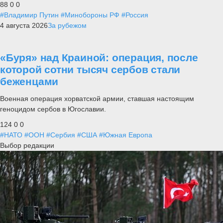
88
0
0
#Владимир Путин
#Минобороны РФ
#Россия
4 августа 2026
За рубежом
«Буря» над Краиной: операция, после
которой сотни тысяч сербов стали
беженцами
Военная операция хорватской армии, ставшая настоящим
геноцидом сербов в Югославии.
124
0
0
#НАТО
#ООН
#Сербия
#США
#Южная Европа
Выбор редакции