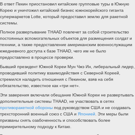
В ответ Пекин приостановил китайские групповые туры в Южную
Корею и уничтожил китайский бизнес южнокорейского гиганта
супермаркетов Lotte, который предоставил землю для ракетной
системы.
Полное развертывание THAAD повлечет за собой строительство
постоянных вспомогательных объектов для размещения солдат и
техники, а также предоставление американским военнослужащим
ежедневного доступа к базе THAAD, чего им не было
предоставлено в процессе проверки.
Бывший президент Южной Кореи Мун Чжэ Ин, либеральный лидер,
проводивший политику взаимодействия с Северной Кореей,
стремился наладить отношения с Пекином, взяв на себя
обязательство, известное как «три нет».
Эти заверения включали обещание Южной Кореи не развертывать
дополнительные системы THAAD, не участвовать в сетях
противоракетной обороны
под руководством США и не создавать
трехсторонний военный союз с США и
Японией
. Эти меры были
призваны снять озабоченность и способствовать более
примирительному подходу к Китаю.