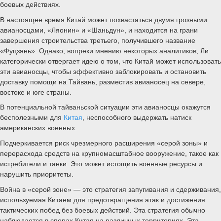
боевых действиях.
В настоящее время Китай может похвастаться двумя грозными
авианосцами, «Ляонин» и «Шаньдун», и находится на грани
завершения строительства третьего, получившего название
«Фуцзянь». Однако, вопреки мнению некоторых аналитиков, Ли
категорически отвергает идею о том, что Китай может использовать
эти авианосцы, чтобы эффективно заблокировать и остановить
доставку помощи на Тайвань, разместив авианосец на севере,
востоке и юге страны.
В потенциальной тайваньской ситуации эти авианосцы окажутся
бесполезными для
Китая
, неспособного выдержать натиск
американских военных.
Подчеркивается риск чрезмерного расширения «серой зоны» и
перерасхода средств на крупномасштабное вооружение, такое как
истребители и танки. Это может истощить военные ресурсы и
нарушить приоритеты.
Война в «серой зоне» — это стратегия запугивания и сдерживания,
используемая Китаем для предотвращения атак и достижения
тактических побед без боевых действий. Эта стратегия обычно
наблюдается в спорах Китая на различных территориях. Эта