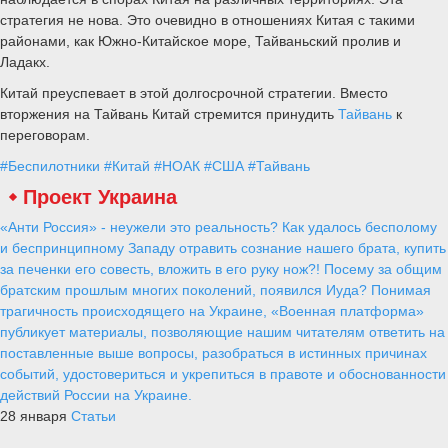
стратегия не нова. Это очевидно в отношениях Китая с такими
районами, как Южно-Китайское море, Тайваньский пролив и
Ладакх.
Китай преуспевает в этой долгосрочной стратегии. Вместо
вторжения на Тайвань Китай стремится принудить
Тайвань
к
переговорам.
#Беспилотники
#Китай
#НОАК
#США
#Тайвань
Проект Украина
«Анти Россия» - неужели это реальность? Как удалось бесполому
и беспринципному Западу отравить сознание нашего брата, купить
за печенки его совесть, вложить в его руку нож?! Посему за общим
братским прошлым многих поколений, появился Иуда? Понимая
трагичность происходящего на Украине, «Военная платформа»
публикует материалы, позволяющие нашим читателям ответить на
поставленные выше вопросы, разобраться в истинных причинах
событий, удостовериться и укрепиться в правоте и обоснованности
действий России на Украине.
28 января
Статьи