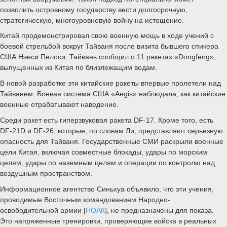
позволить островному государству вести долгосрочную,
стратегическую, многоуровневую войну на истощение.
Китай продемонстрировал свою военную мощь в ходе учений с
боевой стрельбой вокруг Тайваня после визита бывшего спикера
США Нэнси Пелоси. Тайвань сообщил о 11 ракетах «Dongfeng»,
выпущенных из Китая по близлежащим водам.
В новой разработке эти китайские ракеты впервые пролетели над
Тайванем. Боевая система США «Aegis» наблюдала, как китайские
военные отрабатывают наведение.
Среди ракет есть гиперзвуковая ракета DF-17. Кроме того, есть
DF-21D и DF-26, которые, по словам Ли, представляют серьезную
опасность для Тайваня. Государственные СМИ раскрыли военные
цели Китая, включая совместные блокады, удары по морским
целям, удары по наземным целям и операции по контролю над
воздушным пространством.
Информационное агентство Синьхуа объявило, что эти учения,
проводимые Восточным командованием Народно-
освободительной армии [
НОАК
], не предназначены для показа.
Это напряженные тренировки, проверяющие войска в реальных