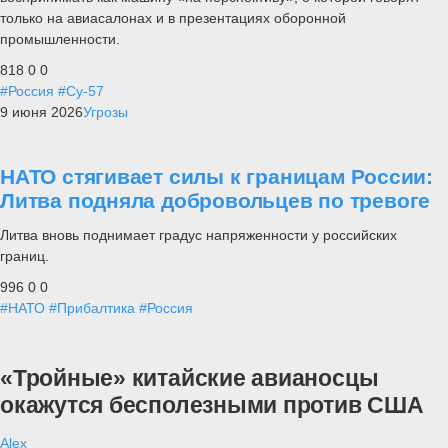
только на авиасалонах и в презентациях оборонной
промышленности.
818
0
0
#Россия
#Су-57
9 июня 2026
Угрозы
НАТО стягивает силы к границам России:
Литва подняла добровольцев по тревоге
Литва вновь поднимает градус напряженности у российских
границ.
996
0
0
#НАТО
#Прибалтика
#Россия
«Тройные» китайские авианосцы
окажутся бесполезными против США
Alex