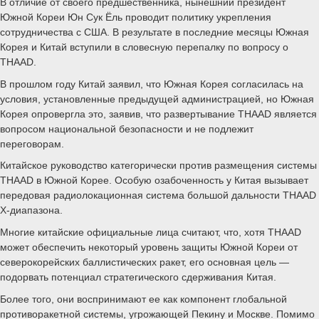
В отличие от своего предшественника, нынешний президент
Южной Кореи Юн Сук Ёль проводит политику укрепления
сотрудничества с США. В результате в последние месяцы Южная
Корея и Китай вступили в словесную перепалку по вопросу о
THAAD.
В прошлом году Китай заявил, что Южная Корея согласилась на
условия, установленные предыдущей администрацией, но Южная
Корея опровергла это, заявив, что развертывание THAAD является
вопросом национальной безопасности и не подлежит
переговорам.
Китайское руководство категорически против размещения системы
THAAD в Южной Корее. Особую озабоченность у Китая вызывает
передовая радиолокационная система большой дальности THAAD
X-диапазона.
Многие китайские официальные лица считают, что, хотя THAAD
может обеспечить некоторый уровень защиты Южной Кореи от
северокорейских баллистических ракет, его основная цель —
подорвать потенциал стратегического сдерживания Китая.
Более того, они воспринимают ее как компонент глобальной
противоракетной системы, угрожающей Пекину и Москве. Помимо