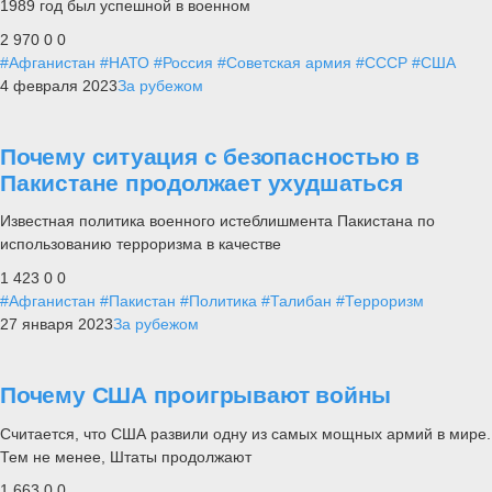
1989 год был успешной в военном
2 970
0
0
#Афганистан
#НАТО
#Россия
#Советская армия
#СССР
#США
4 февраля 2023
За рубежом
Почему ситуация с безопасностью в
Пакистане продолжает ухудшаться
Известная политика военного истеблишмента Пакистана по
использованию терроризма в качестве
1 423
0
0
#Афганистан
#Пакистан
#Политика
#Талибан
#Терроризм
27 января 2023
За рубежом
Почему США проигрывают войны
Считается, что США развили одну из самых мощных армий в мире.
Тем не менее, Штаты продолжают
1 663
0
0