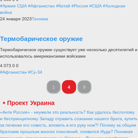
#Армия США
#Афганистан
#Китай
#Россия
#США
#Холодная
война
24 января 2023
Техника
Термобарическое оружие
Термобарическое оружие существует уже несколько десятилетий и
использовалось американскими войсками
4 073
0
0
#Афганистан
#Су-34
1
4
9
Проект Украина
«Анти Россия» - неужели это реальность? Как удалось бесполому
и беспринципному Западу отравить сознание нашего брата, купить
за печенки его совесть, вложить в его руку нож?! Посему за общим
братским прошлым многих поколений, появился Иуда? Понимая
трагичность происходящего на Украине, «Военная платформа»