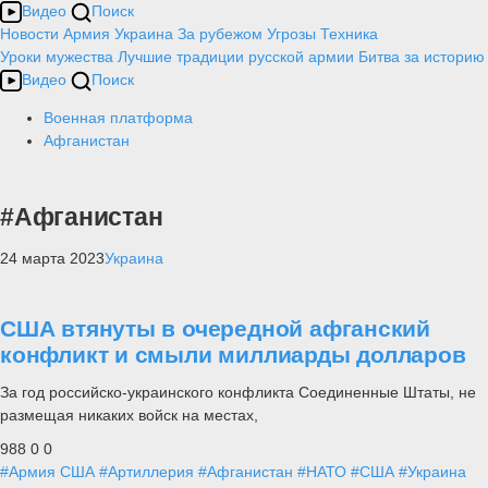
Видео
Поиск
Новости
Армия
Украина
За рубежом
Угрозы
Техника
Уроки мужества
Лучшие традиции русской армии
Битва за историю
Видео
Поиск
Военная платформа
Афганистан
#Афганистан
24 марта 2023
Украина
США втянуты в очередной афганский
конфликт и смыли миллиарды долларов
За год российско-украинского конфликта Соединенные Штаты, не
размещая никаких войск на местах,
988
0
0
#Армия США
#Артиллерия
#Афганистан
#НАТО
#США
#Украина