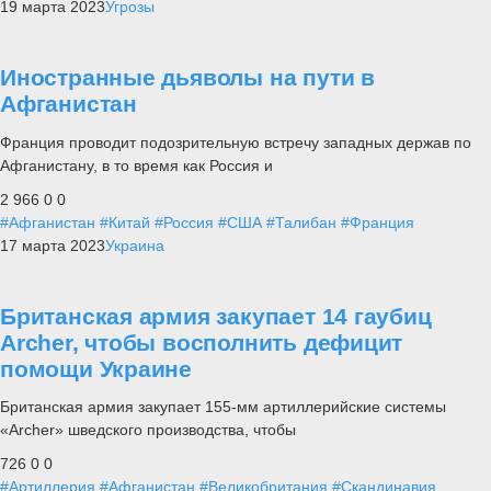
19 марта 2023
Угрозы
Иностранные дьяволы на пути в
Афганистан
Франция проводит подозрительную встречу западных держав по
Афганистану, в то время как Россия и
2 966
0
0
#Афганистан
#Китай
#Россия
#США
#Талибан
#Франция
17 марта 2023
Украина
Британская армия закупает 14 гаубиц
Archer, чтобы восполнить дефицит
помощи Украине
Британская армия закупает 155-мм артиллерийские системы
«Archer» шведского производства, чтобы
726
0
0
#Артиллерия
#Афганистан
#Великобритания
#Скандинавия