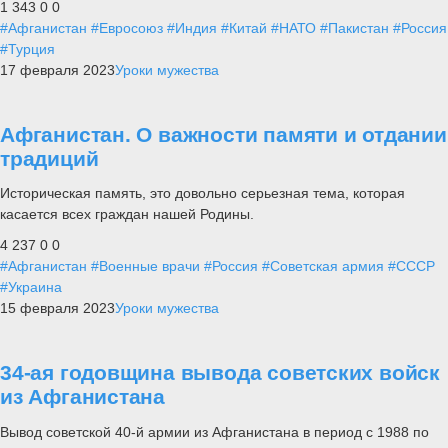
1 343
0
0
#Афганистан
#Евросоюз
#Индия
#Китай
#НАТО
#Пакистан
#Россия
#Турция
17 февраля 2023
Уроки мужества
Афганистан. О важности памяти и отдании
традиций
Историческая память, это довольно серьезная тема, которая
касается всех граждан нашей Родины.
4 237
0
0
#Афганистан
#Военные врачи
#Россия
#Советская армия
#СССР
#Украина
15 февраля 2023
Уроки мужества
34-ая годовщина вывода советских войск
из Афганистана
Вывод советской 40-й армии из Афганистана в период с 1988 по