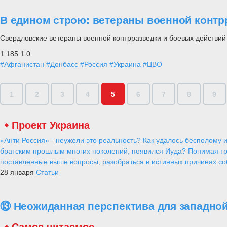
В едином строю: ветераны военной контр
Свердловские ветераны военной контрразведки и боевых действий
1 185
1
0
#Афганистан
#Донбасс
#Россия
#Украина
#ЦВО
1
2
3
4
5
6
7
8
9
Проект Украина
«Анти Россия» - неужели это реальность? Как удалось бесполому и
братским прошлым многих поколений, появился Иуда? Понимая тр
поставленные выше вопросы, разобраться в истинных причинах соб
28 января
Статьи
⑬ Неожиданная перспектива для западной