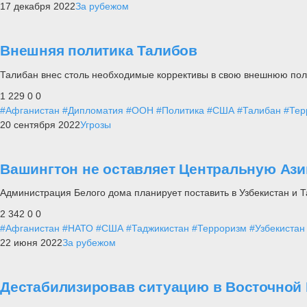
17 декабря 2022
За рубежом
Внешняя политика Талибов
Талибан внес столь необходимые коррективы в свою внешнюю поли
1 229
0
0
#Афганистан
#Дипломатия
#ООН
#Политика
#США
#Талибан
#Тер
20 сентября 2022
Угрозы
Вашингтон не оставляет Центральную Ази
Администрация Белого дома планирует поставить в Узбекистан и 
2 342
0
0
#Афганистан
#НАТО
#США
#Таджикистан
#Терроризм
#Узбекистан
22 июня 2022
За рубежом
Дестабилизировав ситуацию в Восточной