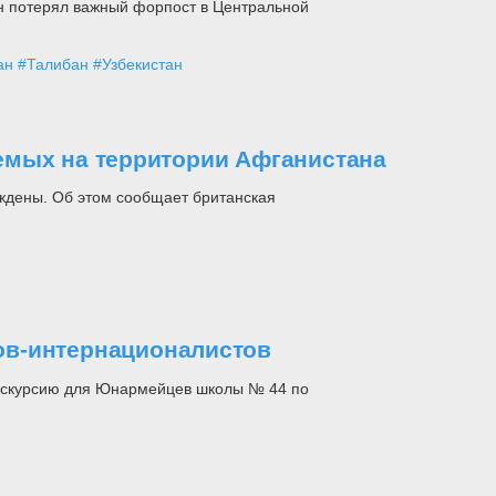
н потерял важный форпост в Центральной
ан
#Талибан
#Узбекистан
емых на территории Афганистана
ождены. Об этом сообщает британская
ов-интернационалистов
экскурсию для Юнармейцев школы № 44 по