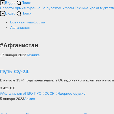
Видео
Поиск
Новости
Армия
Украина
За рубежом
Угрозы
Техника
Уроки мужеств
Видео
Поиск
Военная платформа
Афганистан
#Афганистан
17 января 2023
Техника
Путь Су-24
В начале 1974 года председатель Объединенного комитета нача
3 421
0
0
#Афганистан
#ПВО ПРО
#СССР
#Ядерное оружие
5 января 2023
Армия