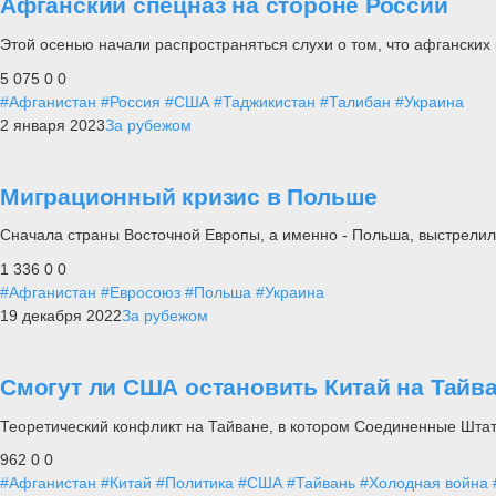
Афганский спецназ на стороне России
Этой осенью начали распространяться слухи о том, что афганских
5 075
0
0
#Афганистан
#Россия
#США
#Таджикистан
#Талибан
#Украина
2 января 2023
За рубежом
Миграционный кризис в Польше
Сначала страны Восточной Европы, а именно - Польша, выстрелил
1 336
0
0
#Афганистан
#Евросоюз
#Польша
#Украина
19 декабря 2022
За рубежом
Смогут ли США остановить Китай на Тайв
Теоретический конфликт на Тайване, в котором Соединенные Штат
962
0
0
#Афганистан
#Китай
#Политика
#США
#Тайвань
#Холодная война