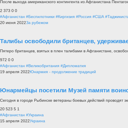
После выхода американского контингента из Афганистана Пентаго
2 373
0
0
#Афганистан
#Беспилотники
#Киргизия
#Россия
#США
#Таджикист
20 июня 2022
За рубежом
Талибы освободили британцев, удержива
Пятеро британцев, взятых в плен талибами в Афганистане, освоб
972
0
0
#Афганистан
#Великобритания
#Дипломатия
19 апреля 2022
Юнармия - продолжение традиций
Юнармейцы посетили Музей памяти воин
Сегодня в городе Рыбинске ветераны боевых действий проводят 
20 523
5
1
#Афганистан
#Украина
15 апреля 2022
Украина