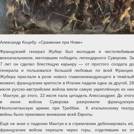
Александр Коцебу. «Сражение при Нови»
Французский генерал Жубер был молодым и честолюбивым
военачальником, мечтавшим победить легендарного Суворова. За
7 лет он сделал блестящую карьеру — от простого солдата до
генерала и пользовался большой любовью по всей Франции.
Жубера прислали в роли нового главнокомандующего в тяжёлый
момент, французские крепости в Италии падали одна за другой, 28
июля русско-австрийские войска взяли самую укреплённую их них
- Мантую, до этого, 22 июля пала цитадель Алессандрия. До этого
в июне войска Суворова разгромили французскую
Неополитанскую армию при Треббии. К итальянскому театру
войны было приковано внимание всей Европы.
Ещё не зная о падении Мантуи и в стремлении деблокировать её,
французские войска перешли через горы, отделявшие их от