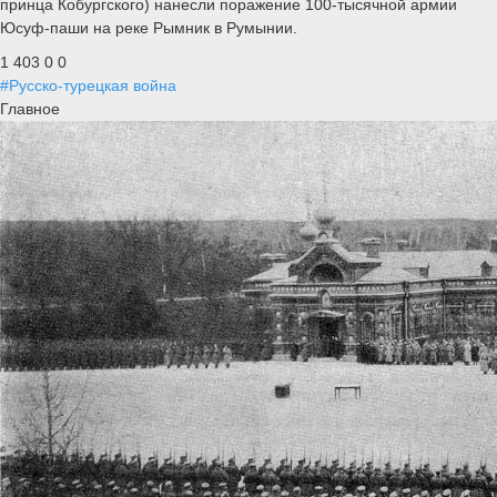
принца Кобургского) нанесли поражение 100-тысячной армии
Юсуф-паши на реке Рымник в Румынии.
1 403
0
0
#Русско-турецкая война
Главное