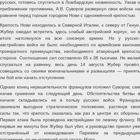
русских, готовясь спуститься в Ломбардскую низменность. Узнав о
приближении противника, А.В. Суворов развернул свои войска на
равнине перед горным городком Нови с одноимённой крепостью.
Крепость Нови находилась в Северной Италии, к северу от Генуи.
Жубер ожидал встретить здесь слабый австрийский корпус, но в
итоге натолкнулся на всю союзную армию. Но у русско-
австрийских войск не было необходимого по армейским канонам
троекратного преимущества, необходимого атакующей крепость
стороне. Соотношение сил составляло 65 к 38 тысячам. Не желая
спускаться на равнину, весь день 14 августа Жубер провёл,
совещаясь со своими военачальниками и размышляя — принять
ли бой или начать отступление.
Однако конец нерешительности французов положил Суворов, сам
начав сражение на следующий день. Обстоятельства битвы в
начале складывались не в пользу русских войск. Французы
занимали выгодное стратегическое положение, растянув свои
силы так, что крепость оказалась как раз в центре их обороны.
Первая атака была проведена австрийцами по левому флангу. В
первые же минуты боя Жубер был убит, и руководство принял уже
отстранённый от командования Парижем за предыдущие
поражения, но не успевший ещё уехать Моро.