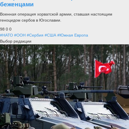
беженцами
Военная операция хорватской армии, ставшая настоящим
геноцидом сербов в Югославии.
98
0
0
#НАТО
#ООН
#Сербия
#США
#Южная Европа
Выбор редакции