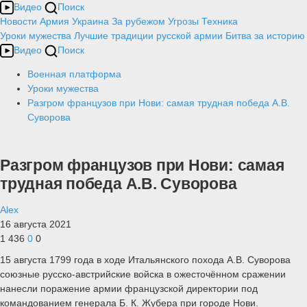
Видео
Поиск
Новости
Армия
Украина
За рубежом
Угрозы
Техника
Уроки мужества
Лучшие традиции русской армии
Битва за историю
Видео
Поиск
Военная платформа
Уроки мужества
Разгром французов при Нови: самая трудная победа А.В.
Суворова
Разгром французов при Нови: самая
трудная победа А.В. Суворова
Alex
16 августа 2021
1 436
0
0
15 августа 1799 года в ходе Итальянского похода А.В. Суворова
союзные русско-австрийские войска в ожесточённом сражении
нанесли поражение армии французской директории под
командованием генерала Б. К. Жубера при городе Нови.