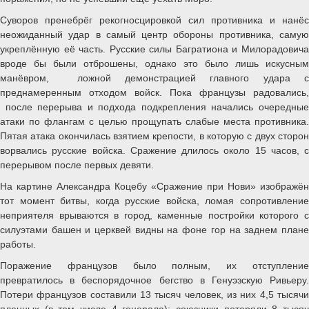
Суворов пренебрёг рекогносцировкой сил противника и нанёс
неожиданный удар в самый центр обороны противника, самую
укреплённую её часть. Русские силы Багратиона и Милорадовича
вроде бы были отброшены, однако это было лишь искусным
манёвром, ложной демонстрацией главного удара с
преднамеренным отходом войск. Пока французы радовались,
после перерыва и подхода подкрепления начались очередные
атаки по флангам с целью прощупать слабые места противника.
Пятая атака окончилась взятием крепости, в которую с двух сторон
ворвались русские войска. Сражение длилось около 15 часов, с
перерывом после первых девяти.
На картине Александра Коцебу «Сражение при Нови» изображён
тот момент битвы, когда русские войска, ломая сопротивление
неприятеля врываются в город, каменные постройки которого с
силуэтами башен и церквей видны на фоне гор на заднем плане
работы.
Поражение французов было полным, их отступление
превратилось в беспорядочное бегство в Генуэзскую Ривьеру.
Потери французов составили 13 тысяч человек, из них 4,5 тысячи
пленных (в том числе 4 генерала); союзники потеряли 8 тысяч