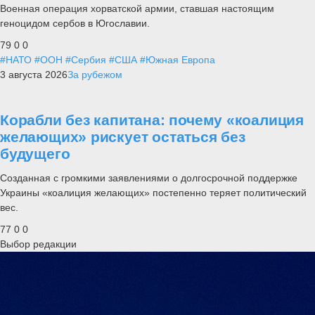
Военная операция хорватской армии, ставшая настоящим
геноцидом сербов в Югославии.
79
0
0
#НАТО
#ООН
#Сербия
#США
#Южная Европа
3 августа 2026
За рубежом
Корабли без капитана: почему «коалиция
желающих» рискует остаться без
будущего
Созданная с громкими заявлениями о долгосрочной поддержке
Украины «коалиция желающих» постепенно теряет политический
вес.
77
0
0
Выбор редакции