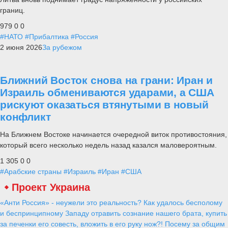
границ.
979
0
0
#НАТО
#Прибалтика
#Россия
2 июня 2026
За рубежом
Ближний Восток снова на грани: Иран и
Израиль обмениваются ударами, а США
рискуют оказаться втянутыми в новый
конфликт
На Ближнем Востоке начинается очередной виток противостояния,
который всего несколько недель назад казался маловероятным.
1 305
0
0
#Арабские страны
#Израиль
#Иран
#США
Проект Украина
«Анти Россия» - неужели это реальность? Как удалось бесполому
и беспринципному Западу отравить сознание нашего брата, купить
за печенки его совесть, вложить в его руку нож?! Посему за общим