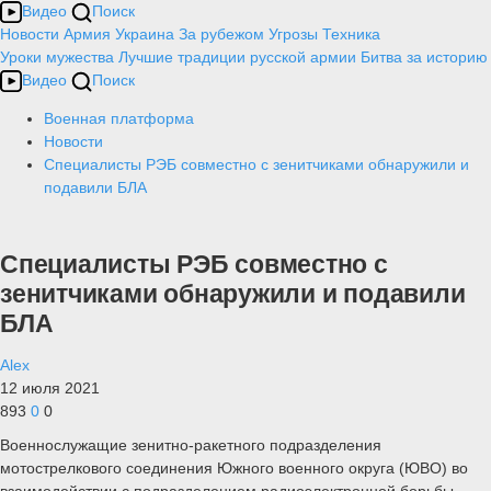
Видео
Поиск
Новости
Армия
Украина
За рубежом
Угрозы
Техника
Уроки мужества
Лучшие традиции русской армии
Битва за историю
Видео
Поиск
Военная платформа
Новости
Специалисты РЭБ совместно с зенитчиками обнаружили и
подавили БЛА
Специалисты РЭБ совместно с
зенитчиками обнаружили и подавили
БЛА
Alex
12 июля 2021
893
0
0
Военнослужащие зенитно-ракетного подразделения
мотострелкового соединения Южного военного округа (ЮВО) во
взаимодействии с подразделением радиоэлектронной борьбы