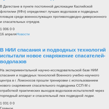
В Дагестане в пункте постоянной дислокации Каспийской
флотилии (КФл) определяют лучших водолазов и подводных
пловцов среди военнослужащих противоподводно-диверсионного
и спасательных отрядов.
1 006
0
0
16 апреля
Новости
В НИИ спасания и подводных технологий
испытали новое снаряжение спасателей-
водолазов
На экспериментальной научно-исследовательской базе НИИ
спасания и подводных технологий Военного учебно-научного
центра в г. Ломоносов прошли тренировки с использованием
нового снаряжения спасательного подводника ССП-М с
отработкой практических выходов водолазов-испытателей через
торпедный аппарат и спасательный люк подводной лодки.
1 031
0
0
Главное