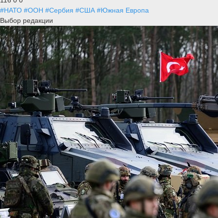
#НАТО
#ООН
#Сербия
#США
#Южная Европа
Выбор редакции