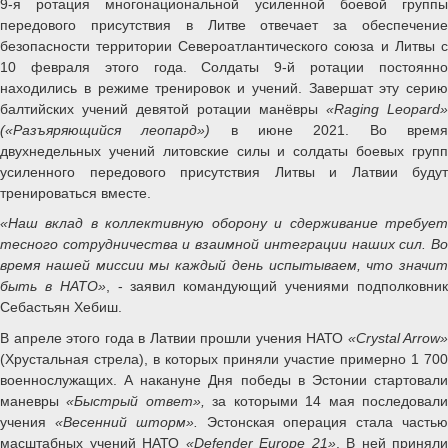
9-я ротация многонациональной усиленной боевой группы
передового присутствия в Литве отвечает за обеспечение
безопасности территории Североатлантического союза и Литвы с
10 февраля этого года. Солдаты 9-й ротации постоянно
находились в режиме тренировок и учений. Завершат эту серию
балтийских учений девятой ротации манёвры
«Raging Leopard»
(«Разъяряющийся леопард»)
в июне 2021. Во врем
двухнедельных учений литовские силы и солдаты боевых групп
усиленного передового присутствия Литвы и Латвии будут
тренироваться вместе.
«Наш вклад в коллективную оборону и сдерживание требует
тесного сотрудничества и взаимной интеграции наших сил. Во
время нашей миссии мы каждый день испытываем, что значит
быть в НАТО»
, - заявил командующий учениями подполковни
Себастьян Хебиш.
В апреле этого года в Латвии прошли учения НАТО
«Crystal Arrow»
(Хрустальная стрела), в которых приняли участие примерно 1 700
военнослужащих. А накануне Дня победы в Эстонии стартовали
маневры
«Быстрый ответ»,
за которыми 14 мая последовал
учения
«Весенний шторм».
Эстонская операция стала частью
масштабных учений НАТО
«Defender Europe 21»
. В ней приняли