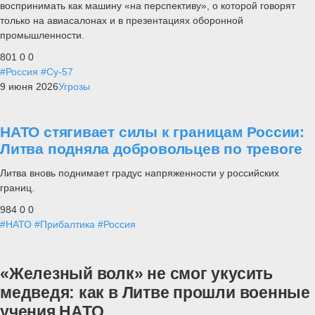
воспринимать как машину «на перспективу», о которой говорят
только на авиасалонах и в презентациях оборонной
промышленности.
801
0
0
#Россия
#Су-57
9 июня 2026
Угрозы
НАТО стягивает силы к границам России:
Литва подняла добровольцев по тревоге
Литва вновь поднимает градус напряженности у российских
границ.
984
0
0
#НАТО
#Прибалтика
#Россия
«Железный волк» не смог укусить
медведя: как в Литве прошли военные
учения НАТО