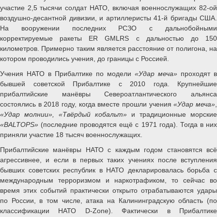
участие 2,5 тысячи солдат НАТО, включая военнослужащих 82-ой
воздушно-десантной дивизии, и артиллеристы 41-й бригады США.
На вооружении последних РСЗО с дальнобойными
корректируемые ракеты ER GMLRS с дальностью до 150
километров. Примерно таким является расстояние от полигона, на
котором проводились учения, до границы с Россией.
Учения НАТО в Прибалтике по модели
«Удар меча»
проходят в
бывшей советской Прибалтике с 2010 года. Крупнейшие
прибалтийские манёвры Североатлантического альянса
состоялись в 2018 году, когда вместе прошли учения
«Удар меча»
«Удар молнии», «Твёрдый кобальт»
и традиционные морские
«BALTOPS»
(последние проводятся ещё с 1971 года). Тогда в ни
приняли участие 18 тысяч военнослужащих.
Прибалтийские манёвры НАТО с каждым годом становятся всё
агрессивнее, и если в первых таких учениях после вступления
бывших советских республик в НАТО декларировалась борьба с
международным терроризмом и наркотрафиком, то сейчас во
время этих событий практически открыто отрабатываются удары
по России, в том числе, атака на Калининградскую область (по
классификации НАТО D-Zone). Фактически в Прибалтике