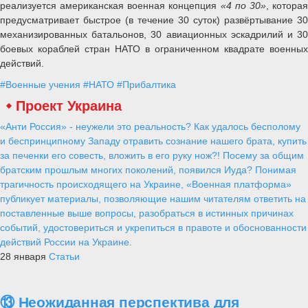
реализуется американская военная концепция
«4 по 30»
, котора
предусматривает быстрое (в течение 30 суток) развёртывание 30
механизированных батальонов, 30 авиационных эскадрилий и 30
боевых кораблей стран НАТО в ограниченном квадрате военных
действий.
#Военные учения
#НАТО
#Прибалтика
Проект Украина
«Анти Россия» - неужели это реальность? Как удалось бесполому
и беспринципному Западу отравить сознание нашего брата, купить
за печенки его совесть, вложить в его руку нож?! Посему за общим
братским прошлым многих поколений, появился Иуда? Понимая
трагичность происходящего на Украине, «Военная платформа»
публикует материалы, позволяющие нашим читателям ответить на
поставленные выше вопросы, разобраться в истинных причинах
событий, удостовериться и укрепиться в правоте и обоснованности
действий России на Украине.
28 января
Статьи
⑬ Неожиданная перспектива для