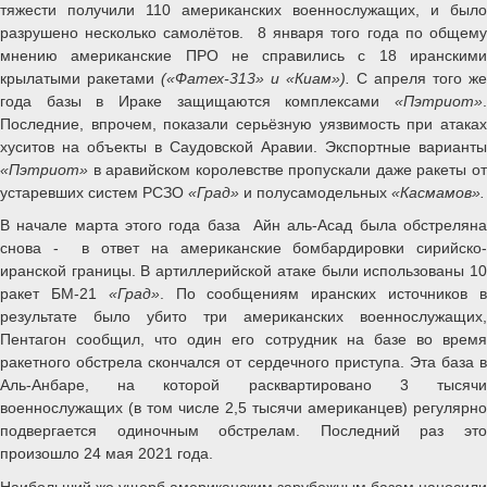
тяжести получили 110 американских военнослужащих, и было
разрушено несколько самолётов. 8 января того года по общему
мнению американские ПРО не справились с 18 иранскими
крылатыми ракетами
(«Фатех-313» и «Киам»).
С апреля того же
года базы в Ираке защищаются комплексами
«Пэтриот»
Последние, впрочем, показали серьёзную уязвимость при атаках
хуситов на объекты в Саудовской Аравии. Экспортные варианты
«Пэтриот»
в аравийском королевстве пропускали даже ракеты от
устаревших систем РСЗО
«Град»
и полусамодельных
«Касмамов».
В начале марта этого года база Айн аль-Асад была обстреляна
снова - в ответ на американские бомбардировки сирийско-
иранской границы. В артиллерийской атаке были использованы 10
ракет БМ-21
«Град»
. По сообщениям иранских источников 
результате было убито три американских военнослужащих,
Пентагон сообщил, что один его сотрудник на базе во время
ракетного обстрела скончался от сердечного приступа. Эта база в
Аль-Анбаре, на которой расквартировано 3 тысячи
военнослужащих (в том числе 2,5 тысячи американцев) регулярно
подвергается одиночным обстрелам. Последний раз это
произошло 24 мая 2021 года.