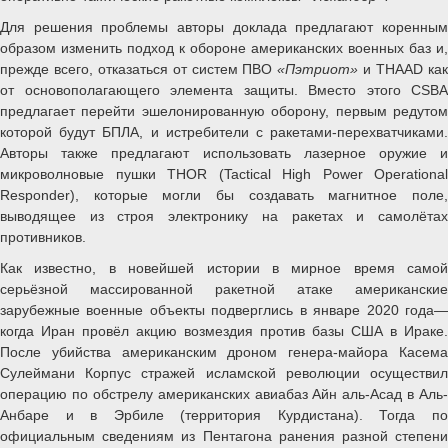
Для решения проблемы авторы доклада предлагают коренным
образом изменить подход к обороне американских военных баз и,
прежде всего, отказаться от систем ПВО
«Пэтриот»
и THAAD ка
от основополагающего элемента защиты. Вместо этого CSBA
предлагает перейти эшелонированную оборону, первым редутом
которой будут БПЛА, и истребители с ракетами-перехватчиками.
Авторы также предлагают использовать лазерное оружие и
микроволновые пушки THOR (Tactical High Power Operational
Responder), которые могли бы создавать магнитное поле,
выводящее из строя электронику на ракетах и самолётах
противников.
Как известно, в новейшей истории в мирное время самой
серьёзной массированной ракетной атаке американские
зарубежные военные объекты подверглись в январе 2020 года—
когда Иран провёл акцию возмездия против базы США в Ираке.
После убийства американским дроном генера-майора Касема
Сулеймани Корпус стражей исламской революции осуществил
операцию по обстрелу американских авиабаз Айн аль-Асад в Аль-
Анбаре и в Эрбиле (территория Курдистана). Тогда по
официальным сведениям из Пентагона ранения разной степени