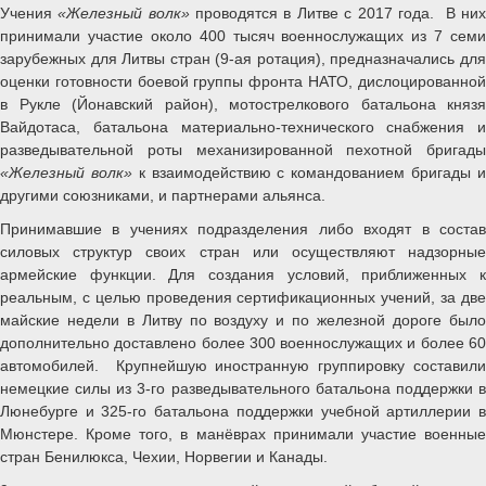
Учения
«Железный волк»
проводятся в Литве с 2017 года. В ни
принимали участие около 400 тысяч военнослужащих из 7 семи
зарубежных для Литвы стран (9-ая ротация), предназначались для
оценки готовности боевой группы фронта НАТО, дислоцированной
в Рукле (Йонавский район), мотострелкового батальона князя
Вайдотаса, батальона материально-технического снабжения и
разведывательной роты механизированной пехотной бригады
«Железный волк»
к взаимодействию с командованием бригады 
другими союзниками, и партнерами альянса.
Принимавшие в учениях подразделения либо входят в состав
силовых структур своих стран или осуществляют надзорные
армейские функции. Для создания условий, приближенных к
реальным, с целью проведения сертификационных учений, за две
майские недели в Литву по воздуху и по железной дороге было
дополнительно доставлено более 300 военнослужащих и более 60
автомобилей. Крупнейшую иностранную группировку составили
немецкие силы из 3-го разведывательного батальона поддержки в
Люнебурге и 325-го батальона поддержки учебной артиллерии в
Мюнстере. Кроме того, в манёврах принимали участие военные
стран Бенилюкса, Чехии, Норвегии и Канады.