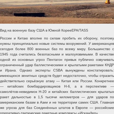
Вид на военную базу США в Южной КорееEPA/TASS
России и Китаю вполне по силам пробить их оборону, поэтому
нужны принципиально новые системы вооружений. У американцев
сегодня более 800 военных баз по всему миру. Большинство с
1945 года считались безопасными и малоуязвимыми. В качестве
одной из основных угроз Пентагон привык публично озвучивать
ограниченный удар баллистическими и крылатыми ракетами КНДР
и Ирана. Однако эксперты CSBA вынуждены констатировать:
имеющихся зенитных средств будет недостаточно, чтобы отразить
действительно серьёзную атаку — Китая или России. Конкретнее
— китайских бомбардировщиков Н-6, а в перспективе —
самолётов-невидимок Н-20 и китайских баллистических крылатых
ракет дальностью в 1,5 тысячи километров — для ударов по
американским базам в Азии и не территории самих США. Главная
же угроза для баз Соединённых штатов в Европе — российские
оперативно-тактические ракетные комплексы
«Искандер».