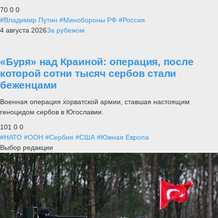
70
0
0
#Владимир Путин
#Минобороны РФ
#Россия
4 августа 2026
За рубежом
«Буря» над Краиной: операция, после
которой сотни тысяч сербов стали
беженцами
Военная операция хорватской армии, ставшая настоящим
геноцидом сербов в Югославии.
101
0
0
#НАТО
#ООН
#Сербия
#США
#Южная Европа
Выбор редакции