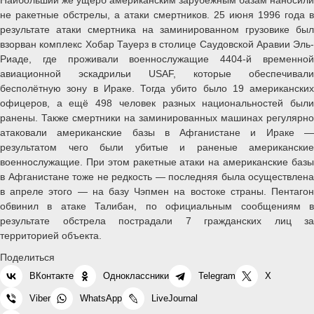
Наибольший же ущерб американским зарубежным базам наносили
не ракетные обстрелы, а атаки смертников. 25 июня 1996 года в
результате атаки смертника на заминированном грузовике был
взорван комплекс Хобар Тауерз в столице Саудовской Аравии Эль-
Риаде, где проживали военнослужащие 4404-й временной
авиационной эскадрильи USAF, которые обеспечивали
бесполётную зону в Ираке. Тогда убито было 19 американских
офицеров, а ещё 498 человек разных национальностей были
ранены. Также смертники на заминированных машинах регулярно
атаковали американские базы в Афганистане и Ираке —
результатом чего были убитые и раненые американские
военнослужащие. При этом ракетные атаки на американские базы
в Афганистане тоже не редкость — последняя была осуществлена
в апреле этого — на базу Чэпмен на востоке страны. Пентагон
обвинил в атаке Талибан, по официальным сообщениям в
результате обстрела пострадали 7 гражданских лиц за
территорией объекта.
Поделиться
ВКонтакте
Одноклассники
Telegram
X
Viber
WhatsApp
LiveJournal