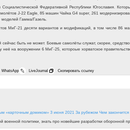
 Социалистической Федеративной Республики Югославия. Которые
самолётов J-22 Eagle, 85 машин Чайка G4 super, 261 модернизиров
0 моделей Гамма/Газель.
тов МиГ-21 десяти вариантов и модификаций, в том числе 86 ма
сейчас быть не может. Боевые самолёты служат, скорее, средство
неё на вооружении 6 МиГ-25, котороые хорватское правительство
WhatsApp
LiveJournal
Скопировать ссылку
ным «карточным домиком»
3 июня 2021
За рубежом
Чем закончится
ной военной политики, знать про новейшие разработки оборонной