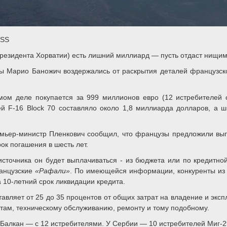
ASS
президента Хорватии) есть лишний миллиард — пусть отдаст нищим
ы Марио Баножич воздержались от раскрытия деталей французск
мом деле покупается за 999 миллионов евро (12 истребителей 
й F-16 Block 70 составляло около 1,8 миллиарда долларов, а 
мьер-министр Пленкович сообщил, что французы предложили вып
ок погашения в шесть лет.
 источника он будет выплачиваться - из бюджета или по кредитно
анцузские
«Рафали»
. По имеющейся информации, конкуренты из
 10-летний срок ликвидации кредита.
авляет от 25 до 35 процентов от общих затрат на владение и экс
етам, техническому обслуживанию, ремонту и тому подобному.
Балкан — с 12 истребителями. У Сербии — 10 истребителей Миг-29