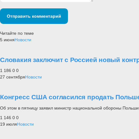
Отправить комментарий
Читайте по теме
5 июня
Новости
Словакия заключит с Россией новый контр
1 186
0
0
27 сентября
Новости
Конгресс США согласился продать Польше
Об этом в пятницу заявил министр национальной обороны Польш
1 146
0
0
19 июля
Новости