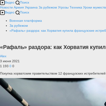
Видео
Поиск
Новости
Армия
Украина
За рубежом
Угрозы
Техника
Уроки мужеств
Видео
Поиск
Военная платформа
За рубежом
«Рафаль» раздора: как Хорватия купила французские истре
«Рафаль» раздора: как Хорватия купи
Alex
3 июня 2021
1 193
0
0
Покупка хорватским правительством 12 французских истребителе