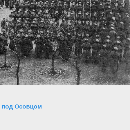
о под Осовцом
..