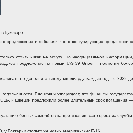
 в Вуковаре.
ого предложения и добавили, что о конкурирующих предложениях
столько стоить никак не могут). По неофициальной информации,
шведское предложение на новый JAS-39 Gripen - немногим более
лачивать по дополнительному миллиарду каждый год - с 2022 до
й задолженности. Пленкович утверждает, что финансы государства
 США и Швеции предложили более длительный срок погашения —
плуатацию боевых самолётов на протяжении всего срока их службы.
, у Болгарии столько же новых американских F-16.