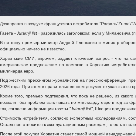
Дозаправка в воздухе французского истребителя "Рафаль"Zuma\T
Газета
«Jutarnji list»
разразилась заголовком: если у Милановича (
В пятницу премьер-министр Андрей Пленкович и министр оборон
официально ничего не известно.
Хорватские СМИ, впрочем, задают ключевой вопрос - что на са
американское предложение по поставке в Хорватию истребителе
миллиарда евро.
Под жёстким прессингом журналистов на пресс-конференции пре
2026 года. При этом в правительственном документе указывался ср
Кроме того, премьер подтвердил, что пока не решено, из какого
позволят без проблем выплчивать по миллиарду евро в год за фр
так, согласно информации газеты
"Jutarnji list"
, Швеция предложила
Стоимость истребителя, согласно экспертным исследованиям, сост
Остальное относится к эксплуатационным расходам, то есть к пол
После этой покупки Хорватия станет самой мощной авиадержавой 