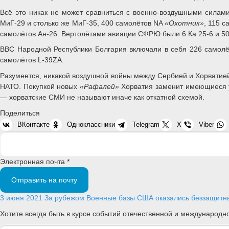
Всё это никак не может сравниться с военно-воздушными силами
МиГ-29 и столько же МиГ-35, 400 самолётов NA
«Охотник»
, 115 
самолётов Ан-26. Вертолётами авиации СФРЮ были 6 Ка 25-6 и 5
ВВС Народной Республики Болгария включали в себя 226 самолё
самолётов L-39ZA.
Разумеется, никакой воздушной войны между Сербией и Хорватией 
НАТО. Покупкой новых
«Рафалей»
Хорватия заменит имеющиеся у 
— хорватские СМИ не называют иначе как откатной схемой.
Поделиться
ВКонтакте
Одноклассники
Telegram
X
Viber
Электронная почта *
Отправить на почту
3 июня 2021
За рубежом
Военные базы США оказались беззащит
Хотите всегда быть в курсе событий отечественной и международ