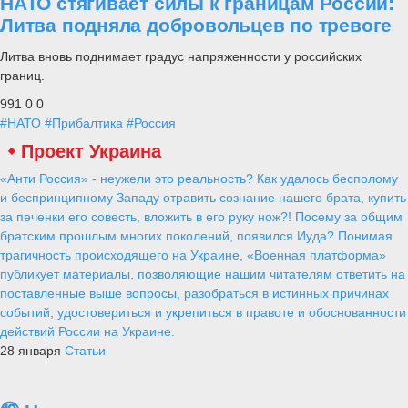
НАТО стягивает силы к границам России:
Литва подняла добровольцев по тревоге
Литва вновь поднимает градус напряженности у российских
границ.
991
0
0
#НАТО
#Прибалтика
#Россия
Проект Украина
«Анти Россия» - неужели это реальность? Как удалось бесполому
и беспринципному Западу отравить сознание нашего брата, купить
за печенки его совесть, вложить в его руку нож?! Посему за общим
братским прошлым многих поколений, появился Иуда? Понимая
трагичность происходящего на Украине, «Военная платформа»
публикует материалы, позволяющие нашим читателям ответить на
поставленные выше вопросы, разобраться в истинных причинах
событий, удостовериться и укрепиться в правоте и обоснованности
действий России на Украине.
28 января
Статьи