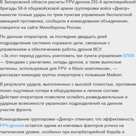
В Запорожской области расчеты FPV-дронов 291-й артиллерийской
бригады 58-й общевойсковой армии группировки войск «Днепр»
нанесли точные удары по трем пунктам управления беспилотной
авиацией противника, сообщили в командовании объединения,
говорится на сайте Минобороны России.
По данным операторов, за последние двадцать дней
подразделение системно поражало цели, связанные с
управлением и обеспечением работы дронов ВСУ.
«За этот период удалось уничтожить три пункта управления
БПЛА
— блиндажи с расчетами, склады дронов, а также выносные
антенны, используемые для FPV- и Mavic-комплексов», —
рассказал командир группы операторов с позывным Майкоп.
В результате ударов, выполненных с высокой точностью, противник
понес ощутимые потери в оборудовании и личном составе.
Действия операторов позволили ослабить разведывательные и
ударные возможности украинских подразделений на данном
участке фронта.
Командование группировки «Днепр» отмечает, что эффективность
FPV-дронов
остается одним из ключевых факторов успеха на
тактическом уровне, особенно при контрбатарейной борьбе и