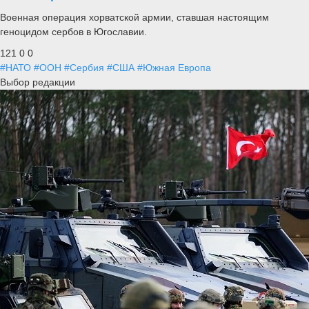
Военная операция хорватской армии, ставшая настоящим
геноцидом сербов в Югославии.
121
0
0
#НАТО
#ООН
#Сербия
#США
#Южная Европа
Выбор редакции