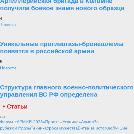
Артиллерийская бригада в Коломне
получила боевое знамя нового образца
4
Техника
Уникальные противогазы-бронешлемы
появятся в российской армии
5
Новости
Структура главного военно-политического
управления ВС РФ определена
Статьи
Форум «АРМИЯ-2023»
Проект «Украина»
Армия
За
рубежом
Угрозы
Техника
Уроки мужества
Битва за историю
Лучшие