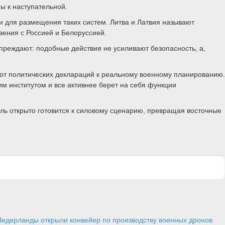
ы к наступательной.
и для размещения таких систем. Литва и Латвия называют
вения с Россией и Белоруссией.
упреждают: подобные действия не усиливают безопасность, а,
 от политических деклараций к реальному военному планированию.
м институтом и все активнее берет на себя функции
ль открыто готовится к силовому сценарию, превращая восточные
Нидерланды открыли конвейер по производству военных дронов