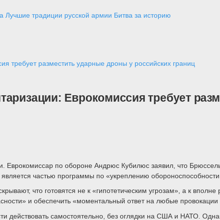
а
Лучшие традиции русской армии
Битва за историю
ия требует разместить ударные дроны у российских границ
таризации: Еврокомиссия требует раз
и. Еврокомиссар по обороне Андрюс Кубилюс заявил, что Брюссел
а, является частью программы по «укреплению обороноспособности
скрывают, что готовятся не к «гипотетическим угрозам», а к впол
сности» и обеспечить «моментальный ответ на любые провокации 
сти действовать самостоятельно, без оглядки на США и НАТО. Одна