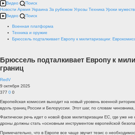
Видео
Поиск
Новости
Армия
Украина
За рубежом
Угрозы
Техника
Уроки мужеств
Видео
Поиск
Военная платформа
Техника и оружие
Брюссель подталкивает Европу к милитаризации: Еврокомисс
Брюссель подталкивает Европу к мили
границ
RedV
9 октября 2025
377
0
0
Европейская комиссия выходит на новый уровень военной риторик
вдоль границ России и Белоруссии. Этот шаг, по словам чиновник
Фактически речь идет о новой фазе милитаризации ЕС, где уже не 
дроны должны стать «основным инструментом европейской безопа
Примечательно, что в Европе все чаще звучит тезис о необходимо