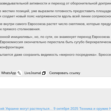
разведывательной активности и переход от оборонительной доктрин
 жестких позиций, уже выразили готовность предоставить площадк
и создает новый пояс напряженности вдоль всей линии соприкосно
же внутри самого Евросоюза растет число скептиков, которые пред
ск прямого столкновения.
онной инициативы», но, по сути, он знаменует переход Евросоюза
Еврокомиссия окончательно перестала быть сугубо бюрократически
 конфронтации.
пытается даже сохранить видимость «мирного посредника». Брюссе
WhatsApp
LiveJournal
Скопировать ссылку
wk Украине могут растянуться...
9 октября 2025
Техника и оружие