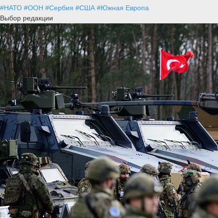
#НАТО
#ООН
#Сербия
#США
#Южная Европа
Выбор редакции