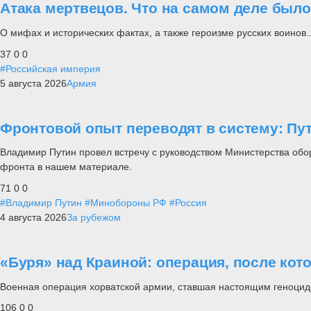
Атака мертвецов. Что на самом деле был
О мифах и исторических фактах, а также героизме русских воинов..
37
0
0
#Российская империя
5 августа 2026
Армия
Фронтовой опыт переводят в систему: П
Владимир Путин провел встречу с руководством Министерства обо
фронта в нашем материале.
71
0
0
#Владимир Путин
#Минобороны РФ
#Россия
4 августа 2026
За рубежом
«Буря» над Краиной: операция, после кот
Военная операция хорватской армии, ставшая настоящим геноцид
106
0
0