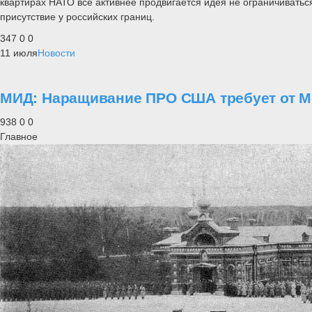
квартирах НАТО все активнее продвигается идея не ограничивать
присутствие у российских границ.
347
0
0
11 июля
Новости
МИД: Наращивание ПРО США требует от М
938
0
0
Главное