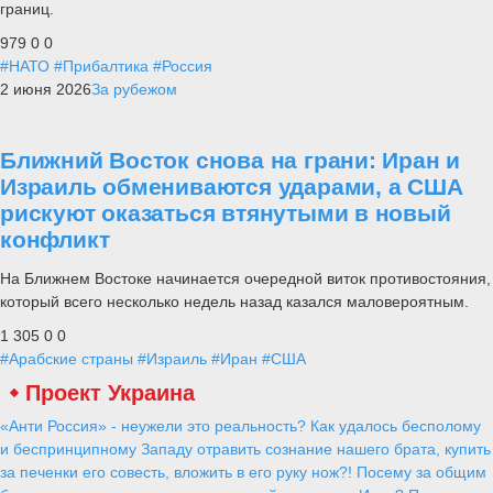
границ.
979
0
0
#НАТО
#Прибалтика
#Россия
2 июня 2026
За рубежом
Ближний Восток снова на грани: Иран и
Израиль обмениваются ударами, а США
рискуют оказаться втянутыми в новый
конфликт
На Ближнем Востоке начинается очередной виток противостояния,
который всего несколько недель назад казался маловероятным.
1 305
0
0
#Арабские страны
#Израиль
#Иран
#США
Проект Украина
«Анти Россия» - неужели это реальность? Как удалось бесполому
и беспринципному Западу отравить сознание нашего брата, купить
за печенки его совесть, вложить в его руку нож?! Посему за общим