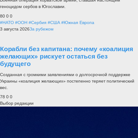
Военная операция хорватской армии, ставшая настоящим
геноцидом сербов в Югославии.
80
0
0
#НАТО
#ООН
#Сербия
#США
#Южная Европа
3 августа 2026
За рубежом
Корабли без капитана: почему «коалиция
желающих» рискует остаться без
будущего
Созданная с громкими заявлениями о долгосрочной поддержке
Украины «коалиция желающих» постепенно теряет политический
вес.
78
0
0
Выбор редакции