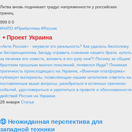
Литва вновь поднимает градус напряженности у российских
границ.
999
0
0
#НАТО
#Прибалтика
#Россия
Проект Украина
«Анти Россия» - неужели это реальность? Как удалось бесполому
и беспринципному Западу отравить сознание нашего брата, купить
за печенки его совесть, вложить в его руку нож?! Посему за общим
братским прошлым многих поколений, появился Иуда? Понимая
трагичность происходящего на Украине, «Военная платформа»
публикует материалы, позволяющие нашим читателям ответить на
поставленные выше вопросы, разобраться в истинных причинах
событий, удостовериться и укрепиться в правоте и обоснованности
действий России на Украине.
28 января
Статьи
⑬ Неожиданная перспектива для
западной техники