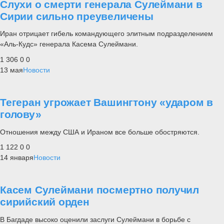
Слухи о смерти генерала Сулеймани в
Сирии сильно преувеличены
Иран отрицает гибель командующего элитным подразделением
«Аль-Кудс» генерала Касема Сулеймани.
1 306
0
0
13 мая
Новости
Тегеран угрожает Вашингтону «ударом в
голову»
Отношения между США и Ираном все больше обостряются.
1 122
0
0
14 января
Новости
Касем Сулеймани посмертно получил
сирийский орден
В Багдаде высоко оценили заслуги Сулеймани в борьбе с