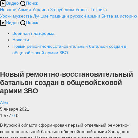
Видео
Поиск
Новости
Армия
Украина
За рубежом
Угрозы
Техника
Уроки мужества
Лучшие традиции русской армии
Битва за историю
Видео
Поиск
Военная платформа
Новости
Новый ремонтно-восстановительный батальон создан в
общевойсковой армии ЗВО
Новый ремонтно-восстановительный
батальон создан в общевойсковой
армии ЗВО
Alex
5 января 2021
1 577
0
0
В Курской области сформирован первый отдельный ремонтно-
восстановительный батальон общевойсковой армии Западного
военного округа. Новое формирование предназначено для