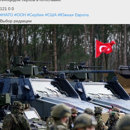
121
0
0
#НАТО
#ООН
#Сербия
#США
#Южная Европа
Выбор редакции