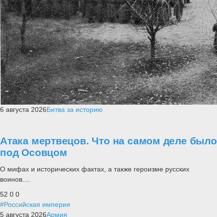
6 августа 2026
Битва за историю
Атака мертвецов. Что на самом деле было
под Осовцом
О мифах и исторических фактах, а также героизме русских
воинов....
52
0
0
#Российская империя
5 августа 2026
Армия