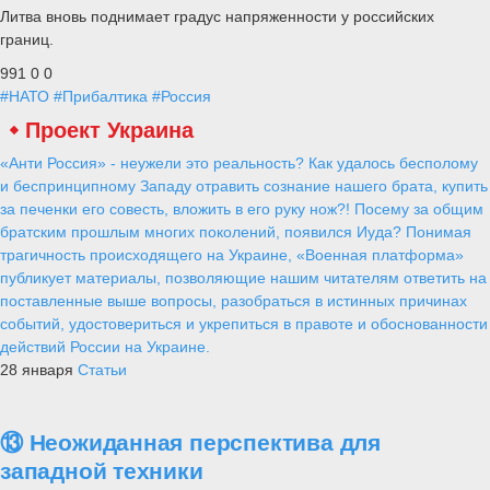
Литва вновь поднимает градус напряженности у российских
границ.
991
0
0
#НАТО
#Прибалтика
#Россия
Проект Украина
«Анти Россия» - неужели это реальность? Как удалось бесполому
и беспринципному Западу отравить сознание нашего брата, купить
за печенки его совесть, вложить в его руку нож?! Посему за общим
братским прошлым многих поколений, появился Иуда? Понимая
трагичность происходящего на Украине, «Военная платформа»
публикует материалы, позволяющие нашим читателям ответить на
поставленные выше вопросы, разобраться в истинных причинах
событий, удостовериться и укрепиться в правоте и обоснованности
действий России на Украине.
28 января
Статьи
⑬ Неожиданная перспектива для
западной техники