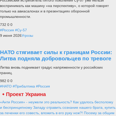
Российский истребитель пятого поколения Су-57 уже нельзя
воспринимать как машину «на перспективу», о которой говорят
только на авиасалонах и в презентациях оборонной
промышленности.
732
0
0
#Россия
#Су-57
9 июня 2026
Угрозы
НАТО стягивает силы к границам России:
Литва подняла добровольцев по тревоге
Литва вновь поднимает градус напряженности у российских
границ.
982
0
0
#НАТО
#Прибалтика
#Россия
Проект Украина
«Анти Россия» - неужели это реальность? Как удалось бесполому
и беспринципному Западу отравить сознание нашего брата, купить
за печенки его совесть, вложить в его руку нож?! Посему за общим