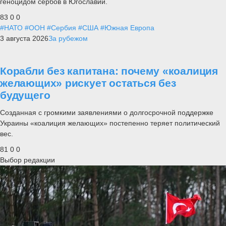
геноцидом сербов в Югославии.
83
0
0
#НАТО
#ООН
#Сербия
#США
#Южная Европа
3 августа 2026
За рубежом
Корабли без капитана: почему «коалиция
желающих» рискует остаться без
будущего
Созданная с громкими заявлениями о долгосрочной поддержке
Украины «коалиция желающих» постепенно теряет политический
вес.
81
0
0
Выбор редакции