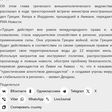
Об этом глава греческого внешнеполитического ведомства
рассказал в ходе трехсторонней встречи министров иностранных
дел Греции, Кипра и Иордании, прошедшей в Аммане, передает
РИА Новости.
«Турция действует вне рамок международного права и, к
сожалению, стала нарушителем спокойствия в регионе, угрожая
применением силы. Она угрожала Греции войной, если Греция
будет действовать в соответствии со своим суверенным правом и
расширит свои территориальные воды до 12 морских миль.
Используя мигрантов как инструмент политики, распространяя
пропаганду и ложные новости, обостряя проблему безопасности,
перевозя джихадистов из Ливии на Кавказ - то, что я называю
"туристическим агентством джихадистов" - и создавая угрозы миру
и стабильности в регионе», - заявил Дендиас.
Поделиться
ВКонтакте
Одноклассники
Telegram
X
Viber
WhatsApp
LiveJournal
Скопировать ссылку