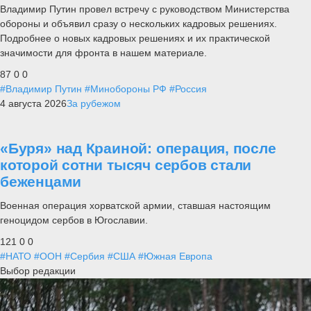
Владимир Путин провел встречу с руководством Министерства
обороны и объявил сразу о нескольких кадровых решениях.
Подробнее о новых кадровых решениях и их практической
значимости для фронта в нашем материале.
87
0
0
#Владимир Путин
#Минобороны РФ
#Россия
4 августа 2026
За рубежом
«Буря» над Краиной: операция, после
которой сотни тысяч сербов стали
беженцами
Военная операция хорватской армии, ставшая настоящим
геноцидом сербов в Югославии.
121
0
0
#НАТО
#ООН
#Сербия
#США
#Южная Европа
Выбор редакции