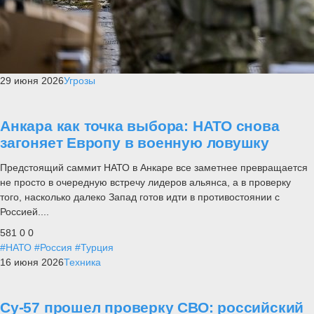
29 июня 2026
Угрозы
Анкара как точка выбора: НАТО снова
загоняет Европу в военную ловушку
Предстоящий саммит НАТО в Анкаре все заметнее превращается
не просто в очередную встречу лидеров альянса, а в проверку
того, насколько далеко Запад готов идти в противостоянии с
Россией....
581
0
0
#НАТО
#Россия
#Турция
16 июня 2026
Техника
Су-57 прошел проверку СВО: российский