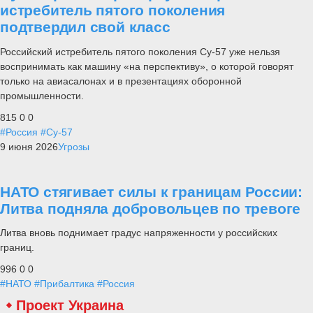
истребитель пятого поколения
подтвердил свой класс
Российский истребитель пятого поколения Су-57 уже нельзя
воспринимать как машину «на перспективу», о которой говорят
только на авиасалонах и в презентациях оборонной
промышленности.
815
0
0
#Россия
#Су-57
9 июня 2026
Угрозы
НАТО стягивает силы к границам России:
Литва подняла добровольцев по тревоге
Литва вновь поднимает градус напряженности у российских
границ.
996
0
0
#НАТО
#Прибалтика
#Россия
Проект Украина