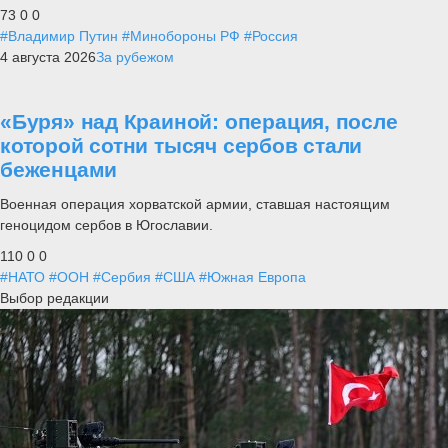
73
0
0
#Владимир Путин
#Минобороны РФ
#Россия
4 августа 2026
За рубежом
«Буря» над Краиной: операция, после
которой сотни тысяч сербов стали
беженцами
Военная операция хорватской армии, ставшая настоящим
геноцидом сербов в Югославии.
110
0
0
#НАТО
#ООН
#Сербия
#США
#Южная Европа
Выбор редакции