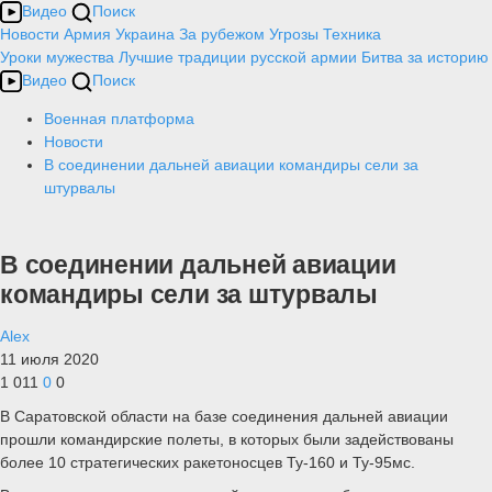
Видео
Поиск
Новости
Армия
Украина
За рубежом
Угрозы
Техника
Уроки мужества
Лучшие традиции русской армии
Битва за историю
Видео
Поиск
Военная платформа
Новости
В соединении дальней авиации командиры сели за
штурвалы
В соединении дальней авиации
командиры сели за штурвалы
Alex
11 июля 2020
1 011
0
0
В Саратовской области на базе соединения дальней авиации
прошли командирские полеты, в которых были задействованы
более 10 стратегических ракетоносцев Ту-160 и Ту-95мс.