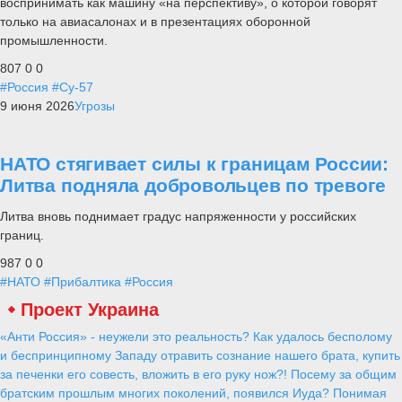
воспринимать как машину «на перспективу», о которой говорят
только на авиасалонах и в презентациях оборонной
промышленности.
807
0
0
#Россия
#Су-57
9 июня 2026
Угрозы
НАТО стягивает силы к границам России:
Литва подняла добровольцев по тревоге
Литва вновь поднимает градус напряженности у российских
границ.
987
0
0
#НАТО
#Прибалтика
#Россия
Проект Украина
«Анти Россия» - неужели это реальность? Как удалось бесполому
и беспринципному Западу отравить сознание нашего брата, купить
за печенки его совесть, вложить в его руку нож?! Посему за общим
братским прошлым многих поколений, появился Иуда? Понимая