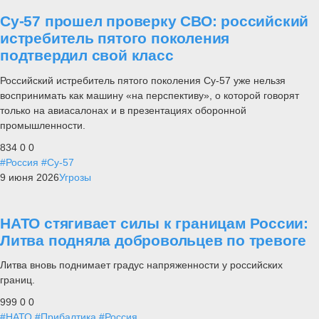
Су-57 прошел проверку СВО: российский
истребитель пятого поколения
подтвердил свой класс
Российский истребитель пятого поколения Су-57 уже нельзя
воспринимать как машину «на перспективу», о которой говорят
только на авиасалонах и в презентациях оборонной
промышленности.
834
0
0
#Россия
#Су-57
9 июня 2026
Угрозы
НАТО стягивает силы к границам России:
Литва подняла добровольцев по тревоге
Литва вновь поднимает градус напряженности у российских
границ.
999
0
0
#НАТО
#Прибалтика
#Россия