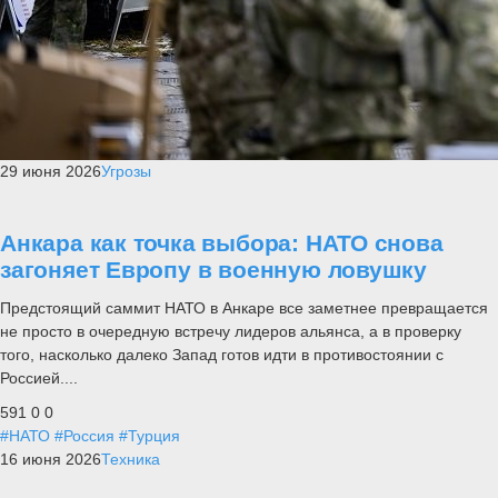
29 июня 2026
Угрозы
Анкара как точка выбора: НАТО снова
загоняет Европу в военную ловушку
Предстоящий саммит НАТО в Анкаре все заметнее превращается
не просто в очередную встречу лидеров альянса, а в проверку
того, насколько далеко Запад готов идти в противостоянии с
Россией....
591
0
0
#НАТО
#Россия
#Турция
16 июня 2026
Техника