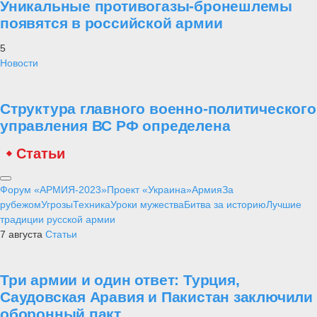
Уникальные противогазы-бронешлемы
появятся в российской армии
5
Новости
Структура главного военно-политического
управления ВС РФ определена
Статьи
Форум «АРМИЯ-2023»
Проект «Украина»
Армия
За
рубежом
Угрозы
Техника
Уроки мужества
Битва за историю
Лучшие
традиции русской армии
7 августа
Статьи
Три армии и один ответ: Турция,
Саудовская Аравия и Пакистан заключили
оборонный пакт