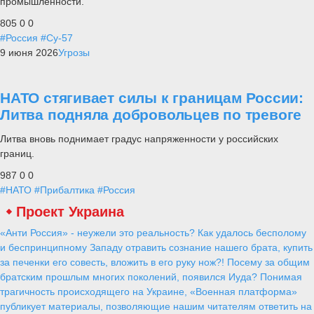
промышленности.
805
0
0
#Россия
#Су-57
9 июня 2026
Угрозы
НАТО стягивает силы к границам России:
Литва подняла добровольцев по тревоге
Литва вновь поднимает градус напряженности у российских
границ.
987
0
0
#НАТО
#Прибалтика
#Россия
Проект Украина
«Анти Россия» - неужели это реальность? Как удалось бесполому
и беспринципному Западу отравить сознание нашего брата, купить
за печенки его совесть, вложить в его руку нож?! Посему за общим
братским прошлым многих поколений, появился Иуда? Понимая
трагичность происходящего на Украине, «Военная платформа»
публикует материалы, позволяющие нашим читателям ответить на