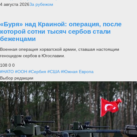
4 августа 2026
За рубежом
«Буря» над Краиной: операция, после
которой сотни тысяч сербов стали
беженцами
Военная операция хорватской армии, ставшая настоящим
геноцидом сербов в Югославии.
108
0
0
#НАТО
#ООН
#Сербия
#США
#Южная Европа
Выбор редакции