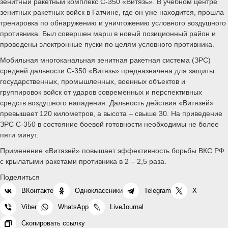
зенитный ракетный комплекс С-350 «Витязь». В учебном центре
зенитных ракетных войск в Гатчине, где он уже находится, прошла
тренировка по обнаружению и уничтожению условного воздушного
противника. Был совершен марш в новый позиционный район и
проведены электронные пуски по целям условного противника.
Мобильная многоканальная зенитная ракетная система (ЗРС)
средней дальности С-350 «Витязь» предназначена для защиты
государственных, промышленных, военных объектов и
группировок войск от ударов современных и перспективных
средств воздушного нападения. Дальность действия «Витязей»
превышает 120 километров, а высота – свыше 30. На приведение
ЗРС С-350 в состояние боевой готовности необходимы не более
пяти минут.
Применение «Витязей» повышает эффективность борьбы ВКС РФ
с крылатыми ракетами противника в 2 – 2,5 раза.
Поделиться
ВКонтакте
Одноклассники
Telegram
X
Viber
WhatsApp
LiveJournal
Скопировать ссылку