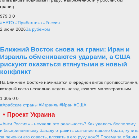
границ.
979
0
0
#НАТО
#Прибалтика
#Россия
2 июня 2026
За рубежом
Ближний Восток снова на грани: Иран и
Израиль обмениваются ударами, а США
рискуют оказаться втянутыми в новый
конфликт
На Ближнем Востоке начинается очередной виток противостояния,
который всего несколько недель назад казался маловероятным.
1 305
0
0
#Арабские страны
#Израиль
#Иран
#США
Проект Украина
«Анти Россия» - неужели это реальность? Как удалось бесполому
и беспринципному Западу отравить сознание нашего брата, купить
за печенки его совесть, вложить в его руку нож?! Посему за общим