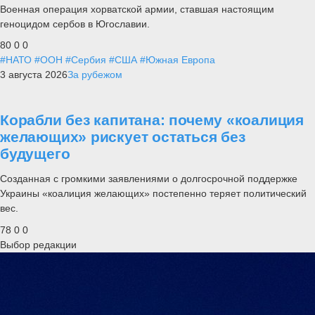
Военная операция хорватской армии, ставшая настоящим
геноцидом сербов в Югославии.
80
0
0
#НАТО
#ООН
#Сербия
#США
#Южная Европа
3 августа 2026
За рубежом
Корабли без капитана: почему «коалиция
желающих» рискует остаться без
будущего
Созданная с громкими заявлениями о долгосрочной поддержке
Украины «коалиция желающих» постепенно теряет политический
вес.
78
0
0
Выбор редакции