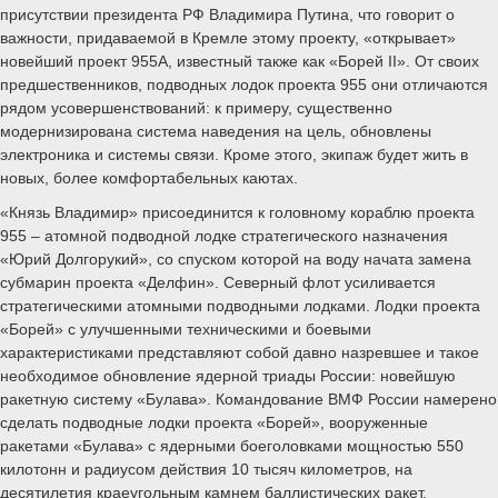
присутствии президента РФ Владимира Путина, что говорит о
важности, придаваемой в Кремле этому проекту, «открывает»
новейший проект 955А, известный также как «Борей II». От своих
предшественников, подводных лодок проекта 955 они отличаются
рядом усовершенствований: к примеру, существенно
модернизирована система наведения на цель, обновлены
электроника и системы связи. Кроме этого, экипаж будет жить в
новых, более комфортабельных каютах.
«Князь Владимир» присоединится к головному кораблю проекта
955 – атомной подводной лодке стратегического назначения
«Юрий Долгорукий», со спуском которой на воду начата замена
субмарин проекта «Делфин». Северный флот усиливается
стратегическими атомными подводными лодками. Лодки проекта
«Борей» с улучшенными техническими и боевыми
характеристиками представляют собой давно назревшее и такое
необходимое обновление ядерной триады России: новейшую
ракетную систему «Булава». Командование ВМФ России намерено
сделать подводные лодки проекта «Борей», вооруженные
ракетами «Булава» с ядерными боеголовками мощностью 550
килотонн и радиусом действия 10 тысяч километров, на
десятилетия краеугольным камнем баллистических ракет,