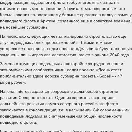
модернизация подводного флота требует огромных затрат и
отнимает очень много времени. NI считает маловероятным, что
Кремль вложит по-настоящему большие средства в полную замену
подводного флота в Арктике, созданного еще в советские времена,
на новейшие субмарины.
На несколько следующих лет запланировано строительство еще
двух подводных лодок проекта «Борей». Такими темпами
устаревшие подводные лодки проекта «Дельфин» будут полностью
заменены лишь через два десятилетия, где-то в районе 2040 года.
Замена атакующих подводных лодок крайне затруднена еще и
экономическими соображениями: лодки проекта «Ясень стоят
приблизительно вдвое дороже субмарин проекта «Борей» - 47
млрд рублей.
National Interest задается вопросом о дальнейшей стратегии
развития Северного флота. Один из вероятных сценариев
дальнейшего развития самого северного российского флота
заключается в консолидации, т.е. в насыщении СФ современными
подводными лодками за счет уменьшения общей численности
подводного флота.
Еще один возможный сценарий – глубокая модернизация