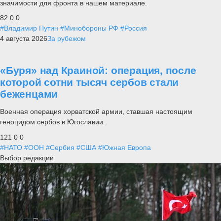
значимости для фронта в нашем материале.
82
0
0
#Владимир Путин
#Минобороны РФ
#Россия
4 августа 2026
За рубежом
«Буря» над Краиной: операция, после
которой сотни тысяч сербов стали
беженцами
Военная операция хорватской армии, ставшая настоящим
геноцидом сербов в Югославии.
121
0
0
#НАТО
#ООН
#Сербия
#США
#Южная Европа
Выбор редакции