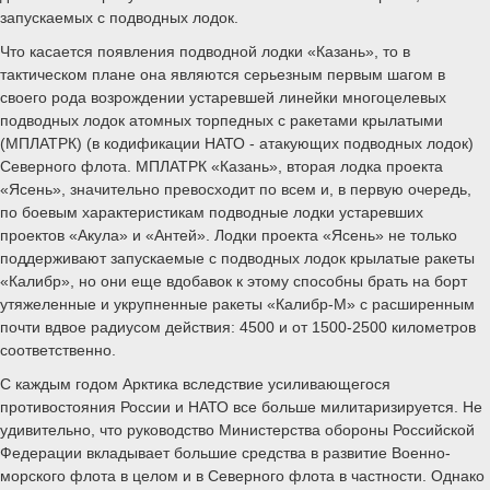
запускаемых с подводных лодок.
Что касается появления подводной лодки «Казань», то в
тактическом плане она являются серьезным первым шагом в
своего рода возрождении устаревшей линейки многоцелевых
подводных лодок атомных торпедных с ракетами крылатыми
(МПЛАТРК) (в кодификации НАТО - атакующих подводных лодок)
Северного флота. МПЛАТРК «Казань», вторая лодка проекта
«Ясень», значительно превосходит по всем и, в первую очередь,
по боевым характеристикам подводные лодки устаревших
проектов «Акула» и «Антей». Лодки проекта «Ясень» не только
поддерживают запускаемые с подводных лодок крылатые ракеты
«Калибр», но они еще вдобавок к этому способны брать на борт
утяжеленные и укрупненные ракеты «Калибр-М» с расширенным
почти вдвое радиусом действия: 4500 и от 1500-2500 километров
соответственно.
С каждым годом Арктика вследствие усиливающегося
противостояния России и НАТО все больше милитаризируется. Не
удивительно, что руководство Министерства обороны Российской
Федерации вкладывает большие средства в развитие Военно-
морского флота в целом и в Северного флота в частности. Однако