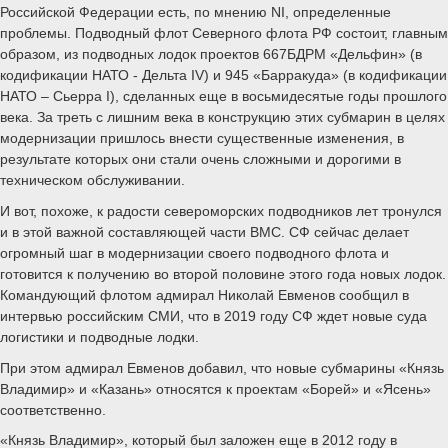
Российской Федерации есть, по мнению NI, определенные
проблемы. Подводный флот Северного флота РФ состоит, главным
образом, из подводных лодок проектов 667БДРМ «Дельфин» (в
кодификации НАТО - Дельта IV) и 945 «Барракуда» (в кодификации
НАТО – Сьерра I), сделанных еще в восьмидесятые годы прошлого
века. За треть с лишним века в конструкцию этих субмарин в целях
модернизации пришлось внести существенные изменения, в
результате которых они стали очень сложными и дорогими в
техническом обслуживании.
И вот, похоже, к радости североморских подводников лет тронулся
и в этой важной составляющей части ВМС. СФ сейчас делает
огромный шаг в модернизации своего подводного флота и
готовится к получению во второй половине этого года новых лодок.
Командующий флотом адмирал Николай Евменов сообщил в
интервью российским СМИ, что в 2019 году СФ ждет новые суда
логистики и подводные лодки.
При этом адмирал Евменов добавил, что новые субмарины «Князь
Владимир» и «Казань» относятся к проектам «Борей» и «Ясень»
соответственно.
«Князь Владимир», который был заложен еще в 2012 году в