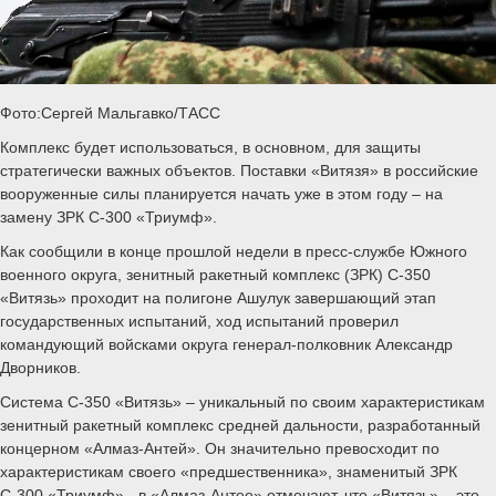
Фото:Сергей Мальгавко/ТАСС
Комплекс будет использоваться, в основном, для защиты
стратегически важных объектов. Поставки «Витязя» в российские
вооруженные силы планируется начать уже в этом году – на
замену ЗРК С-300 «Триумф».
Как сообщили в конце прошлой недели в пресс-службе Южного
военного округа, зенитный ракетный комплекс (ЗРК) С-350
«Витязь» проходит на полигоне Ашулук завершающий этап
государственных испытаний, ход испытаний проверил
командующий войсками округа генерал-полковник Александр
Дворников.
Система С-350 «Витязь» – уникальный по своим характеристикам
зенитный ракетный комплекс средней дальности, разработанный
концерном «Алмаз-Антей». Он значительно превосходит по
характеристикам своего «предшественника», знаменитый ЗРК
С-300 «Триумф» - в «Алмаз-Антее» отмечают, что «Витязь» – это