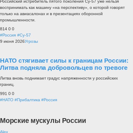
Российский истребитель пятого поколения Су-57 уже нельзя
воспринимать как машину «на перспективу», о которой говорят
только на авиасалонах и в презентациях оборонной
промышленности.
814
0
0
#Россия
#Су-57
9 июня 2026
Угрозы
НАТО стягивает силы к границам России:
Литва подняла добровольцев по тревоге
Литва вновь поднимает градус напряженности у российских
границ.
991
0
0
#НАТО
#Прибалтика
#Россия
Морские мускулы России
Alex