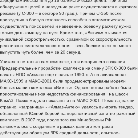
аэродинамических или до 16 баллистических целей. При этом
обнаружение целей и наведение ракет осуществляется в круговом
режиме (у С-300 – в секторе 90 град.). Причем С-350 после
приведения в боевую готовность способен в автоматическом
осуществлять поиск целей и наведение, боевому расчету нужно
только дать команду на пуск. Кроме того, «Витязь» отличается
уникальной скорострельностью, сравнимой со скорострельность
реактивных систем залпового огня – весь боекомплект он может
выпустить чуть более, чем за 20 секунд.
Уникален не только сам комплекс, но и история его создания.
Предварительные проработки комплекса на смену ЗРК С-300 были
начаты НПО «Алмаз» еще в начале 1990-х. А на авиасалонах
МАКС-1999 и МАКС-2001 были продемонстрированы модели
боевых машин комплекса «Витязь». Однако потом работы были
приостановлены из-за недостатка финансирования. на шасси
КамАЗ. Позже модели показаны и на МАКС-2001. Помогла, как ни
странно, «заграница» - «Алмаз-Антею» удалось выиграть тендер,
объявленный Южной Кореей на перспективный зенитно-ракетный
комплекс. В 2007 году, после того как Минобороны РФ
ознакомилось с созданным в рамках данного контракта
действующим образцом ЗРК средней дальности, опытное-