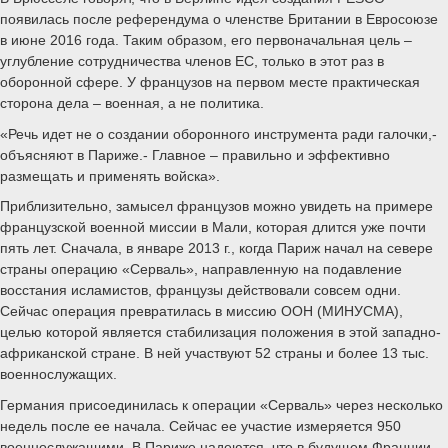
появилась после референдума о членстве Британии в Евросоюзе
в июне 2016 года. Таким образом, его первоначальная цель –
углубление сотрудничества членов ЕС, только в этот раз в
оборонной сфере. У французов на первом месте практическая
сторона дела – военная, а не политика.
«Речь идет не о создании оборонного инструмента ради галочки,-
объясняют в Париже.- Главное – правильно и эффективно
размещать и применять войска».
Приблизительно, замысел французов можно увидеть на примере
французской военной миссии в Мали, которая длится уже почти
пять лет. Сначала, в январе 2013 г., когда Париж начал на севере
страны операцию «Серваль», направленную на подавление
восстания исламистов, французы действовали совсем одни.
Сейчас операция превратилась в миссию ООН (МИНУСМА),
целью которой является стабилизация положения в этой западно-
африканской стране. В ней участвуют 52 страны и более 13 тыс.
военнослужащих.
Германия присоединилась к операции «Серваль» через несколько
недель после ее начала. Сейчас ее участие измеряется 950
военнослужащими. В Париже надеются, что в будущем Франции