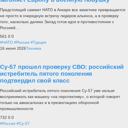
Предстоящий саммит НАТО в Анкаре все заметнее превращается
не просто в очередную встречу лидеров альянса, а в проверку
того, насколько далеко Запад готов идти в противостоянии с
Россией....
561
0
0
#НАТО
#Россия
#Турция
16 июня 2026
Техника
Су-57 прошел проверку СВО: российский
истребитель пятого поколения
подтвердил свой класс
Российский истребитель пятого поколения Су-57 уже нельзя
воспринимать как машину «на перспективу», о которой говорят
только на авиасалонах и в презентациях оборонной
промышленности.
732
0
0
#Россия
#Су-57