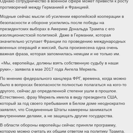
Однако сотрудничество в военной сфере может привести к росту
противоречий между Германией и Францией.
Модные сейчас мысли об усилении европейской кооперации в
безопасности и обороне усилились после победы на
президентских выборах в Америке Дональда Трампа с его
изоляционистской политикой. Даже в Германии, которая
значительно уступает Франции по проведению международных
военных операций и миссий, была произнесена одна очень
важная фраза, которая запомнилась немцам и не только им.
«Мы, европейцы, должны взять собственную судьбу в наши
руки»,- заявила в мае 2017 года Ангела Меркель.
По мнению федерального канцлера ФРГ, времена, когда можно
было в вопросах безопасности полностью полагаться на кого-то
другого, сейчас до определенной степени ушли в прошлое.
Естественно, фрау Меркель имела в виду президента США,
который за год своего пребывания в Белом доме неоднократно
заявлял, что Соединенные Штаты намерены заниматься
внутренними делами, а не защищать другие государства.
В области обороны европейцы сейчас приняли программу,
которую можно считать их общим ответом на политику Трампа.