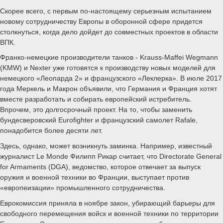
Скорее всего, с первым по-настоящему серьезным испытанием
новому сотрудничеству Европы в оборонной сфере придется
столкнуться, когда дело дойдет до совместных проектов в области
ВПК.
Франко-немецкие производители танков - Krauss-Maffei Wegmann
(KMW) и Nexter уже готовятся к производству новых моделей для
немецкого «Леопарда 2» и французского «Леклерка». В июле 2017
года Меркель и Макрон объявили, что Германия и Франция хотят
вместе разработать и собирать европейский истребитель.
Впрочем, это долгосрочный проект. На то, чтобы заменить
бундесверовский Eurofighter и французский самолет Rafale,
понадобится более десяти лет.
Здесь, однако, может возникнуть заминка. Например, известный
журналист Le Monde Филипп Рикар считает, что Directorate General
for Armaments (DGA), ведомство, которое отвечает за выпуск
оружия и военной техники во Франции, выступает против
«европеизации» промышленного сотрудничества.
Еврокомиссия приняла в ноябре закон, убирающий барьеры для
свободного перемещения войск и военной техники по территории