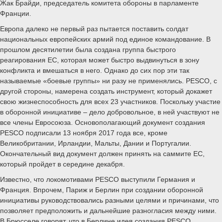
Жак Брайди, председатель комитета обороны в парламенте
Франции.
Европа далеко не первый раз пытается поставить солдат
национальных европейских армий под единое командование. В
прошлом десятилетии была создана группа быстрого
реагирования ЕС, которая может быстро выдвинуться в зону
конфликта и вмешаться в него. Однако до сих пор эти так
называемые «боевые группы» ни разу не применялись. PESCO, с
другой стороны, намерена создать инструмент, который докажет
свою жизнеспособность для всех 23 участников. Поскольку участие
в оборонной инициативе – дело добровольное, в ней участвуют не
все члены Евросоюза. Основополагающий документ создания
PESCO подписали 13 ноября 2017 года все, кроме
Великобритании, Ирландии, Мальты, Дании и Португалии.
Окончательный вид документ должен принять на саммите ЕС,
который пройдет в середине декабря.
Известно, что локомотивами PESCO выступили Германия и
Франция. Впрочем, Париж и Берлин при создании оборонной
инициативы руководствовались разными целями и причинами, что
позволяет предположить и дальнейшие разногласия между ними.
В Брюсселе говорят, что в Берлине идея создания PESCO