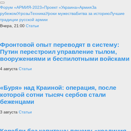
Форум «АРМИЯ-2023»
Проект «Украина»
Армия
За
рубежом
Угрозы
Техника
Уроки мужества
Битва за историю
Лучшие
традиции русской армии
Вчера, 21:00
Статьи
Фронтовой опыт переводят в систему:
Путин перестроил управление тылом,
вооружениями и беспилотными войсками
4 августа
Статьи
«Буря» над Краиной: операция, после
которой сотни тысяч сербов стали
беженцами
3 августа
Статьи
Корабли без капитана: почему «коалиция