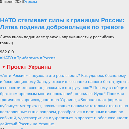
9 июня 2026
Угрозы
НАТО стягивает силы к границам России:
Литва подняла добровольцев по тревоге
Литва вновь поднимает градус напряженности у российских
границ.
982
0
0
#НАТО
#Прибалтика
#Россия
Проект Украина
«Анти Россия» - неужели это реальность? Как удалось бесполому
и беспринципному Западу отравить сознание нашего брата, купить
за печенки его совесть, вложить в его руку нож?! Посему за общим
братским прошлым многих поколений, появился Иуда? Понимая
трагичность происходящего на Украине, «Военная платформа»
публикует материалы, позволяющие нашим читателям ответить на
поставленные выше вопросы, разобраться в истинных причинах
событий, удостовериться и укрепиться в правоте и обоснованности
действий России на Украине.