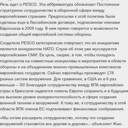
Речь идет о PESCO. Эта аббревиатура обозначает Постоянное
структурное сотрудничество в оборонной сфере между
европейскими странами. Предпосылки к этой политике были
сделаны еще в Лиссабонском договоре, подписанном членами
Евросоюза в 2009 году. В нем прямо говорится о возможности
создания общей европейской системы обороны.
Создатели PESCO категорически отвергают, что их инициатива
является конкурентом НАТО. Слухи об этом уже муссируются
европейскими СМИ. Ее цель, скорее, в том, чтобы поощрять
подписантов на совместные инициативы и мероприятия в области
обороны и на объединение военно-промышленных комплексов
европейских государств. Сейчас европейцы производят 178
разных систем вооружения. Для сравнения, в США их в 6 раз
меньше – 30! Благодаря сотрудничеству между ВПК европейских
стран в Брюсселе надеются помочь Европе сохранить и в будущем
на высоком уровне конкурентоспособность в сфере создания
военной техники и вооружений. К тому же, к сотрудничеству в этой
области ВПК членов ЕС подталкивают финансовые соображения.
«Мы хотим расширить сотрудничество, потому что создание
вооружений становится все дороже и дороже»,- объясняет Жан-