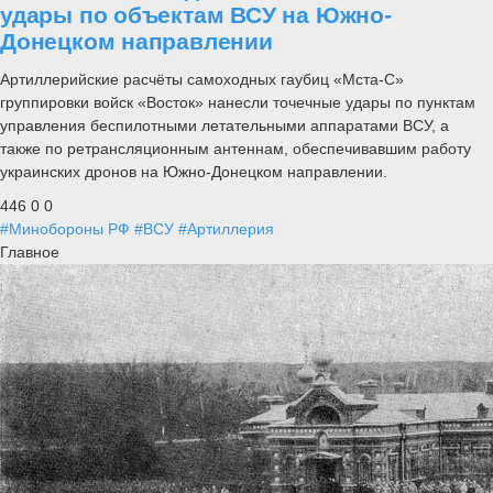
удары по объектам ВСУ на Южно-
Донецком направлении
Артиллерийские расчёты самоходных гаубиц «Мста-С»
группировки войск «Восток» нанесли точечные удары по пунктам
управления беспилотными летательными аппаратами ВСУ, а
также по ретрансляционным антеннам, обеспечивавшим работу
украинских дронов на Южно-Донецком направлении.
446
0
0
#Минобороны РФ
#ВСУ
#Артиллерия
Главное