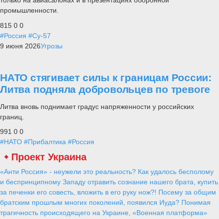
только на авиасалонах и в презентациях оборонной
промышленности.
815
0
0
#Россия
#Су-57
9 июня 2026
Угрозы
НАТО стягивает силы к границам России:
Литва подняла добровольцев по тревоге
Литва вновь поднимает градус напряженности у российских
границ.
991
0
0
#НАТО
#Прибалтика
#Россия
Проект Украина
«Анти Россия» - неужели это реальность? Как удалось бесполому
и беспринципному Западу отравить сознание нашего брата, купить
за печенки его совесть, вложить в его руку нож?! Посему за общим
братским прошлым многих поколений, появился Иуда? Понимая
трагичность происходящего на Украине, «Военная платформа»