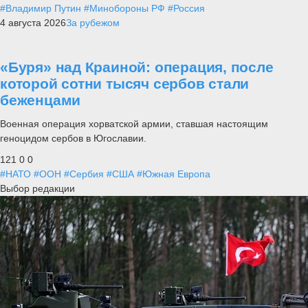
#Владимир Путин
#Минобороны РФ
#Россия
4 августа 2026
За рубежом
«Буря» над Краиной: операция, после
которой сотни тысяч сербов стали
беженцами
Военная операция хорватской армии, ставшая настоящим
геноцидом сербов в Югославии.
121
0
0
#НАТО
#ООН
#Сербия
#США
#Южная Европа
Выбор редакции