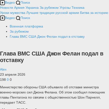
Видео
Поиск
Новости
Армия
Украина
За рубежом
Угрозы
Техника
Уроки мужества
Лучшие традиции русской армии
Битва за историю
Видео
Поиск
Военная платформа
За рубежом
Глава ВМС США Джон Фелан подал в отставку
Глава ВМС США Джон Фелан подал в
отставку
Alex
23 апреля 2026
198
0
0
Министерство обороны США объявило об отставке министра
военно-морских сил Джона Фелана. Об этом сообщил помощник
главы Пентагона по связям с общественностью Шон Парнелл,
передает ТАСС.