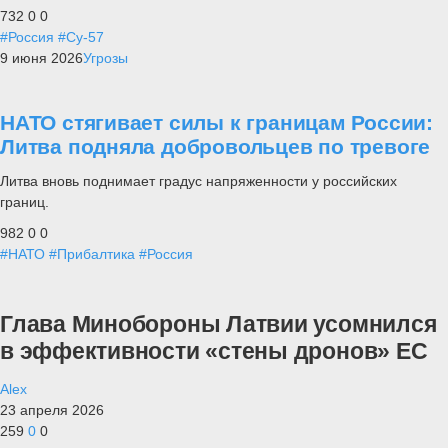
732
0
0
#Россия
#Су-57
9 июня 2026
Угрозы
НАТО стягивает силы к границам России:
Литва подняла добровольцев по тревоге
Литва вновь поднимает градус напряженности у российских
границ.
982
0
0
#НАТО
#Прибалтика
#Россия
Глава Минобороны Латвии усомнился
в эффективности «стены дронов» ЕС
Alex
23 апреля 2026
259
0
0