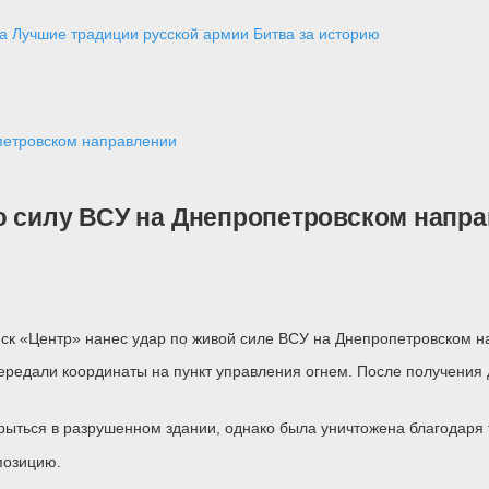
а
Лучшие традиции русской армии
Битва за историю
петровском направлении
ю силу ВСУ на Днепропетровском напр
йск «Центр» нанес удар по живой силе ВСУ на Днепропетровском н
редали координаты на пункт управления огнем. После получения 
рыться в разрушенном здании, однако была уничтожена благодаря т
позицию.