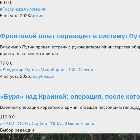
50
0
0
#Российская империя
5 августа 2026
Армия
Фронтовой опыт переводят в систему: П
Владимир Путин провел встречу с руководством Министерства обо
фронта в нашем материале.
77
0
0
#Владимир Путин
#Минобороны РФ
#Россия
4 августа 2026
За рубежом
«Буря» над Краиной: операция, после кот
Военная операция хорватской армии, ставшая настоящим геноцид
116
0
0
#НАТО
#ООН
#Сербия
#США
#Южная Европа
Выбор редакции