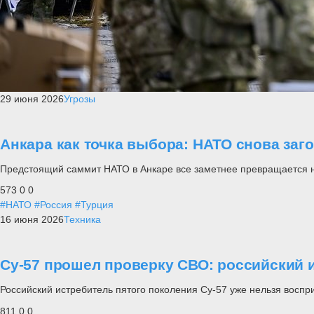
29 июня 2026
Угрозы
Анкара как точка выбора: НАТО снова заг
Предстоящий саммит НАТО в Анкаре все заметнее превращается не п
573
0
0
#НАТО
#Россия
#Турция
16 июня 2026
Техника
Су-57 прошел проверку СВО: российский и
Российский истребитель пятого поколения Су-57 уже нельзя воспр
811
0
0