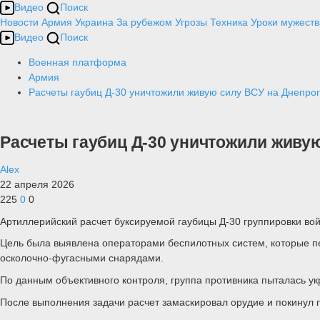
Видео
Поиск
Новости
Армия
Украина
За рубежом
Угрозы
Техника
Уроки мужеств
Видео
Поиск
Военная платформа
Армия
Расчеты гаубиц Д-30 уничтожили живую силу ВСУ на Днепро
Расчеты гаубиц Д-30 уничтожили живу
Alex
22 апреля 2026
225
0
0
Артиллерийский расчет буксируемой гаубицы Д-30 группировки во
Цель была выявлена операторами беспилотных систем, которые пе
осколочно-фугасными снарядами.
По данным объективного контроля, группа противника пыталась ук
После выполнения задачи расчет замаскировал орудие и покинул 