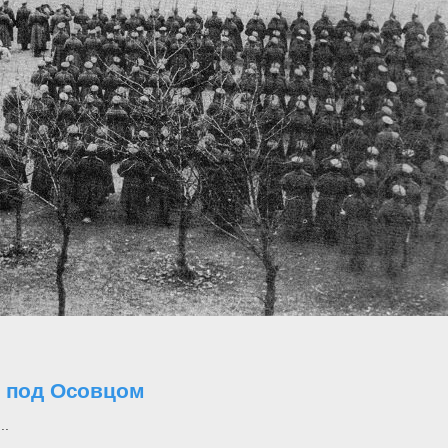
о под Осовцом
..