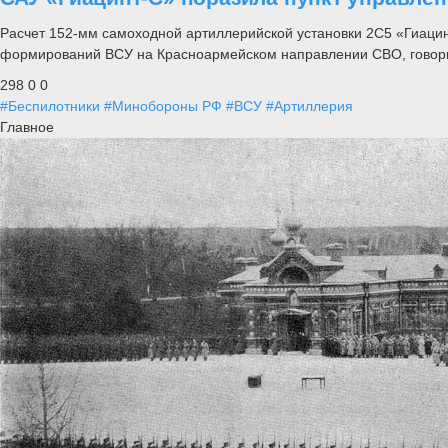
Расчет 152-мм самоходной артиллерийской установки 2С5 «Гиацин
формирований ВСУ на Красноармейском направлении СВО, говори
298
0
0
#Беспилотники
#Минобороны РФ
#ВСУ
#Артиллерия
Главное