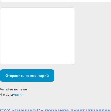
Отправить комментарий
Читайте по теме
4 марта
Армия
САУ «Гиацинт-С» поразила пункт управле