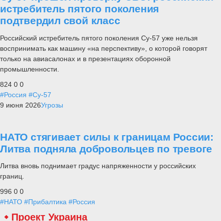
истребитель пятого поколения
подтвердил свой класс
Российский истребитель пятого поколения Су-57 уже нельзя
воспринимать как машину «на перспективу», о которой говорят
только на авиасалонах и в презентациях оборонной
промышленности.
824
0
0
#Россия
#Су-57
9 июня 2026
Угрозы
НАТО стягивает силы к границам России:
Литва подняла добровольцев по тревоге
Литва вновь поднимает градус напряженности у российских
границ.
996
0
0
#НАТО
#Прибалтика
#Россия
Проект Украина