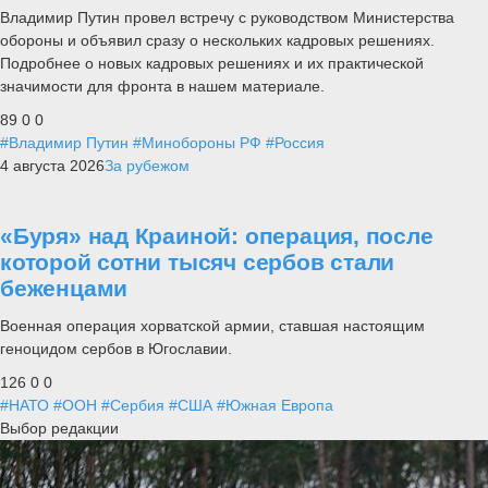
Владимир Путин провел встречу с руководством Министерства
обороны и объявил сразу о нескольких кадровых решениях.
Подробнее о новых кадровых решениях и их практической
значимости для фронта в нашем материале.
89
0
0
#Владимир Путин
#Минобороны РФ
#Россия
4 августа 2026
За рубежом
«Буря» над Краиной: операция, после
которой сотни тысяч сербов стали
беженцами
Военная операция хорватской армии, ставшая настоящим
геноцидом сербов в Югославии.
126
0
0
#НАТО
#ООН
#Сербия
#США
#Южная Европа
Выбор редакции