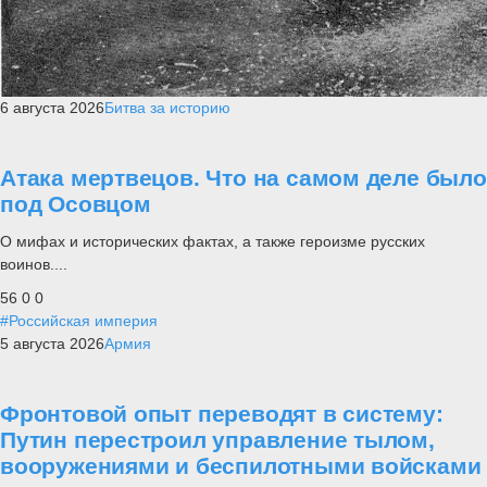
6 августа 2026
Битва за историю
Атака мертвецов. Что на самом деле было
под Осовцом
О мифах и исторических фактах, а также героизме русских
воинов....
56
0
0
#Российская империя
5 августа 2026
Армия
Фронтовой опыт переводят в систему:
Путин перестроил управление тылом,
вооружениями и беспилотными войсками