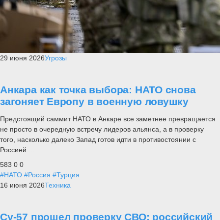
29 июня 2026
Угрозы
Анкара как точка выбора: НАТО снова
загоняет Европу в военную ловушку
Предстоящий саммит НАТО в Анкаре все заметнее превращается
не просто в очередную встречу лидеров альянса, а в проверку
того, насколько далеко Запад готов идти в противостоянии с
Россией....
583
0
0
#НАТО
#Россия
#Турция
16 июня 2026
Техника
Су-57 прошел проверку СВО: российский