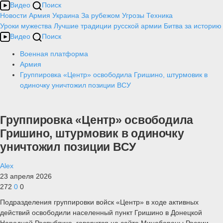
Видео
Поиск
Новости
Армия
Украина
За рубежом
Угрозы
Техника
Уроки мужества
Лучшие традиции русской армии
Битва за историю
Видео
Поиск
Военная платформа
Армия
Группировка «Центр» освободила Гришино, штурмовик в
одиночку уничтожил позиции ВСУ
Группировка «Центр» освободила
Гришино, штурмовик в одиночку
уничтожил позиции ВСУ
Alex
23 апреля 2026
272
0
0
Подразделения группировки войск «Центр» в ходе активных
действий освободили населенный пункт Гришино в Донецкой
Народной Республике, говорится на сайте Минобороны России.