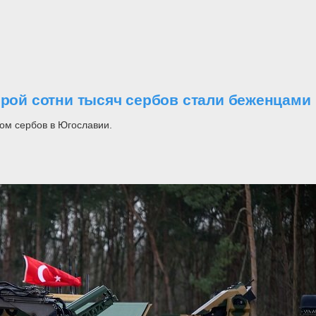
орой сотни тысяч сербов стали беженцами
ом сербов в Югославии.