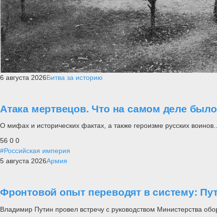
6 августа 2026
Битва за историю
Атака мертвецов. Что на самом деле был
О мифах и исторических фактах, а также героизме русских воинов..
56
0
0
#Российская империя
5 августа 2026
Армия
Фронтовой опыт переводят в систему: П
Владимир Путин провел встречу с руководством Министерства обо