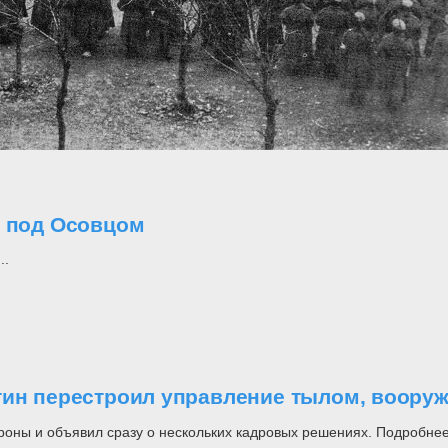
о под Осовцом
..
утин перестроил управление тылом, воор
роны и объявил сразу о нескольких кадровых решениях. Подробнее