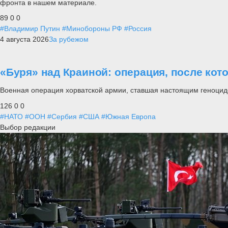
фронта в нашем материале.
89
0
0
#Владимир Путин
#Минобороны РФ
#Россия
4 августа 2026
За рубежом
«Буря» над Краиной: операция, после кот
Военная операция хорватской армии, ставшая настоящим геноцид
126
0
0
#НАТО
#ООН
#Сербия
#США
#Южная Европа
Выбор редакции