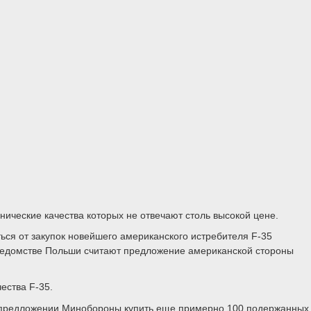
ические качества которых не отвечают столь высокой цене.
ься от закупок новейшего американского истребителя F-35
ом ведомстве Польши считают предложение американской стороны
ества F-35.
 о предложении Минобороны купить еще примерно 100 подержанных