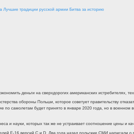
а
Лучшие традиции русской армии
Битва за историю
ономить деньги на сверхдорогих американских истребителях, техн
терства обороны Польши, которое советует правительству отказат
ение по самолетам будет принято в январе 2020 года, но в военн
са и науки, которых так же не устраивает соотношение цены и кач
телей F-16 версий C и D. Два года назад польские СМИ написали