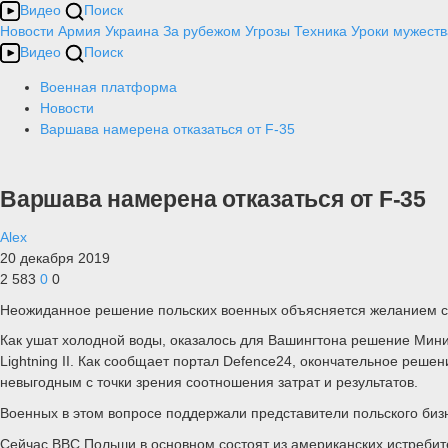
Видео
Поиск
Новости
Армия
Украина
За рубежом
Угрозы
Техника
Уроки мужеств
Видео
Поиск
Военная платформа
Новости
Варшава намерена отказаться от F-35
Варшава намерена отказаться от F-35
Alex
20 декабря 2019
2 583
0
0
Неожиданное решение польских военных объясняется желанием сэк
Как ушат холодной воды, оказалось для Вашингтона решение Минис
Lightning II. Как сообщает портал Defence24, окончательное реш
невыгодным с точки зрения соотношения затрат и результатов.
Военных в этом вопросе поддержали представители польского бизне
Сейчас ВВС Польши в основном состоят из американских истреби